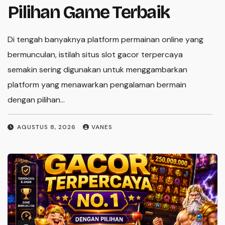
lihan Game Terbaik
Fen
Perh
ngah banyaknya platform permainan online yang
Scatter H
nculan, istilah situs slot gacor terpercaya
penggemar
in sering digunakan untuk menggambarkan
mengangga
orm yang menawarkan pengalaman bermain
mampu me
n pilihan…
AGUSTU
USTUS 8, 2026
VANES