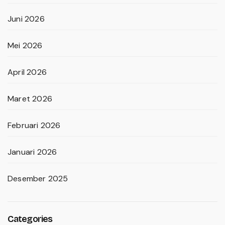
Juni 2026
Mei 2026
April 2026
Maret 2026
Februari 2026
Januari 2026
Desember 2025
Categories