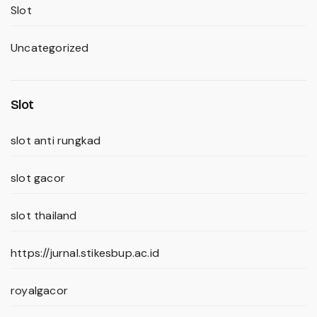
Slot
Uncategorized
Slot
slot anti rungkad
slot gacor
slot thailand
https://jurnal.stikesbup.ac.id
royalgacor