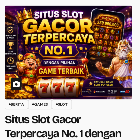
ITA
GAMES
SLOT
BERITA
tus Slot Gacor
Sens
rpercaya No. 1 dengan
Yang