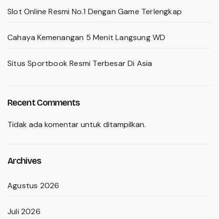
Slot Online Resmi No.1 Dengan Game Terlengkap
Cahaya Kemenangan 5 Menit Langsung WD
Situs Sportbook Resmi Terbesar Di Asia
Recent Comments
Tidak ada komentar untuk ditampilkan.
Archives
Agustus 2026
Juli 2026