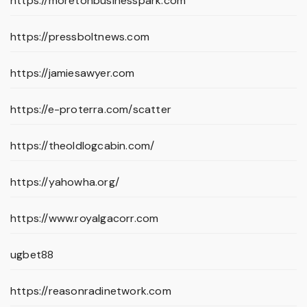
https://moretonbusinesspark.com
https://pressboltnews.com
https://jamiesawyer.com
https://e-proterra.com/scatter
https://theoldlogcabin.com/
https://yahowha.org/
https://www.royalgacorr.com
ugbet88
https://reasonradinetwork.com