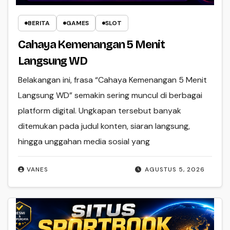
BERITA
GAMES
SLOT
Cahaya Kemenangan 5 Menit
Langsung WD
Belakangan ini, frasa “Cahaya Kemenangan 5 Menit
Langsung WD” semakin sering muncul di berbagai
platform digital. Ungkapan tersebut banyak
ditemukan pada judul konten, siaran langsung,
hingga unggahan media sosial yang
VANES
AGUSTUS 5, 2026