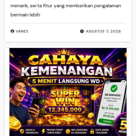
menarik, serta fitur yang memberikan pengalaman
bermain lebih
VANES
AGUSTUS 7, 2026