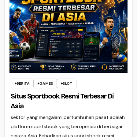
BERITA
GAMES
SLOT
Situs Sportbook Resmi Terbesar Di
Asia
sektor yang mengalami pertumbuhan pesat adalah
platform sportsbook yang beroperasi di berbagai
negara Asia. Kehadiran situs sportsbook resmi