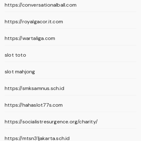
https://conversationalball.com
https://royalgacor.it.com
https://wartaliga.com
slot toto
slot mahjong
https://smksamnus.sch.id
https://hahaslot77s.com
https://socialistresurgence.org/charity/
https://mtsn31jakarta.sch.id