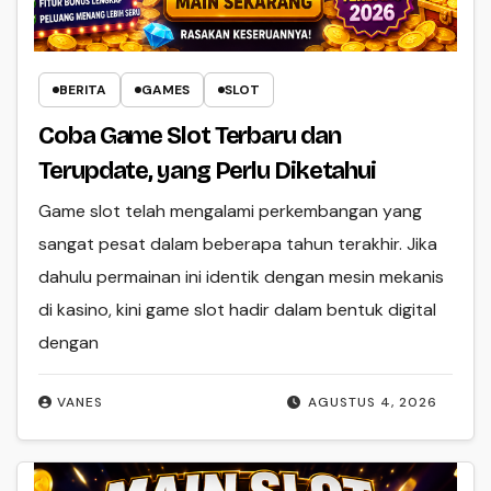
BERITA
GAMES
SLOT
Coba Game Slot Terbaru dan
Terupdate, yang Perlu Diketahui
Game slot telah mengalami perkembangan yang
sangat pesat dalam beberapa tahun terakhir. Jika
dahulu permainan ini identik dengan mesin mekanis
di kasino, kini game slot hadir dalam bentuk digital
dengan
VANES
AGUSTUS 4, 2026