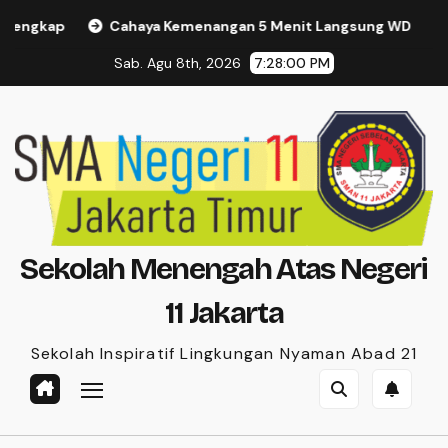
Skip
 Kemenangan 5 Menit Langsung WD
Situs Sportbook Resm
to
Sab. Agu 8th, 2026
7:28:02 PM
content
Sekolah Menengah Atas Negeri
11 Jakarta
Sekolah Inspiratif Lingkungan Nyaman Abad 21