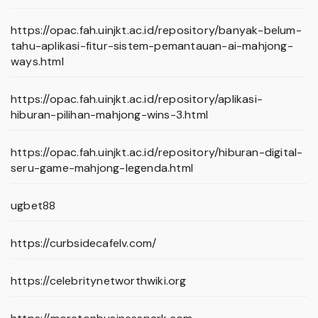
https://opac.fah.uinjkt.ac.id/repository/banyak-belum-
tahu-aplikasi-fitur-sistem-pemantauan-ai-mahjong-
ways.html
https://opac.fah.uinjkt.ac.id/repository/aplikasi-
hiburan-pilihan-mahjong-wins-3.html
https://opac.fah.uinjkt.ac.id/repository/hiburan-digital-
seru-game-mahjong-legenda.html
ugbet88
https://curbsidecafelv.com/
https://celebritynetworthwiki.org