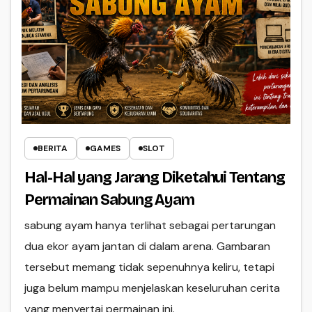
BERITA
GAMES
SLOT
Hal-Hal yang Jarang Diketahui Tentang
Permainan Sabung Ayam
sabung ayam hanya terlihat sebagai pertarungan
dua ekor ayam jantan di dalam arena. Gambaran
tersebut memang tidak sepenuhnya keliru, tetapi
juga belum mampu menjelaskan keseluruhan cerita
yang menyertai permainan ini.