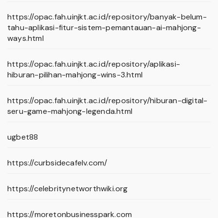
https://opac.fah.uinjkt.ac.id/repository/banyak-belum-
tahu-aplikasi-fitur-sistem-pemantauan-ai-mahjong-
ways.html
https://opac.fah.uinjkt.ac.id/repository/aplikasi-
hiburan-pilihan-mahjong-wins-3.html
https://opac.fah.uinjkt.ac.id/repository/hiburan-digital-
seru-game-mahjong-legenda.html
ugbet88
https://curbsidecafelv.com/
https://celebritynetworthwiki.org
https://moretonbusinesspark.com