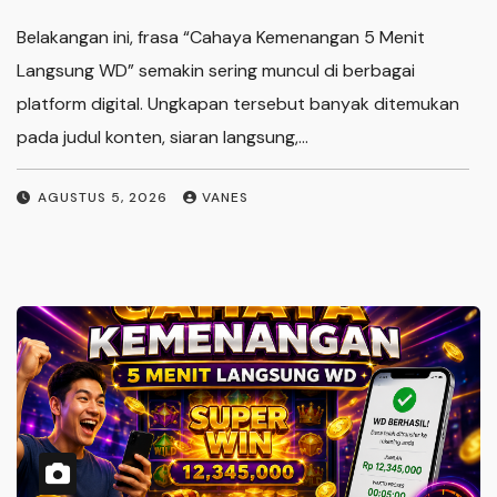
akangan ini, frasa “Cahaya Kemenangan 5 Menit
sektor 
gsung WD” semakin sering muncul di berbagai
platfor
tform digital. Ungkapan tersebut banyak ditemukan
negara 
a judul konten, siaran langsung,…
bagian d
GUSTUS 5, 2026
VANES
AGUS