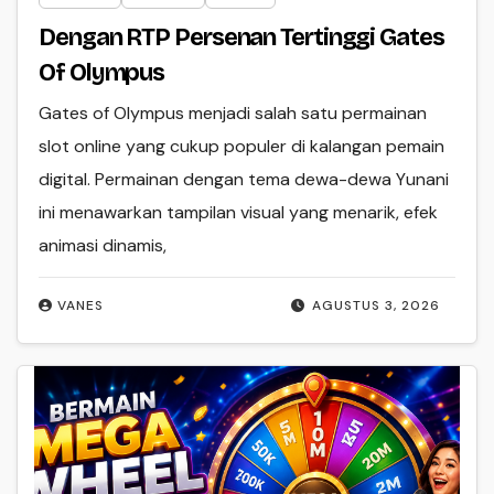
Dengan RTP Persenan Tertinggi Gates
Of Olympus
Gates of Olympus menjadi salah satu permainan
slot online yang cukup populer di kalangan pemain
digital. Permainan dengan tema dewa-dewa Yunani
ini menawarkan tampilan visual yang menarik, efek
animasi dinamis,
VANES
AGUSTUS 3, 2026