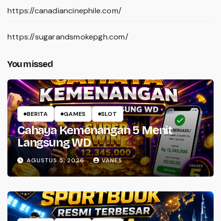
https://canadiancinephile.com/
https://sugarandsmokepgh.com/
You missed
BERITA
GAMES
SLOT
Cahaya Kemenangan 5 Menit
Langsung WD
AGUSTUS 5, 2026
VANES