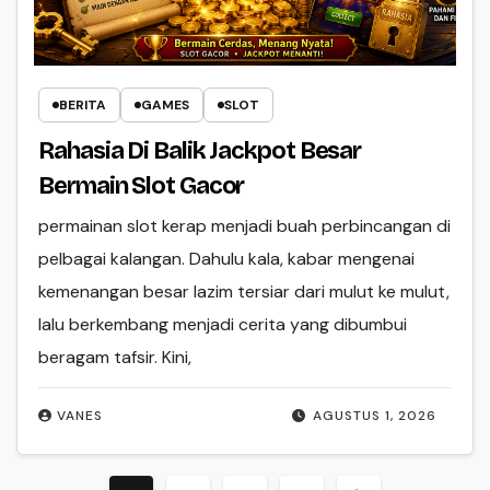
BERITA
GAMES
SLOT
Rahasia Di Balik Jackpot Besar
Bermain Slot Gacor
permainan slot kerap menjadi buah perbincangan di
pelbagai kalangan. Dahulu kala, kabar mengenai
kemenangan besar lazim tersiar dari mulut ke mulut,
lalu berkembang menjadi cerita yang dibumbui
beragam tafsir. Kini,
VANES
AGUSTUS 1, 2026