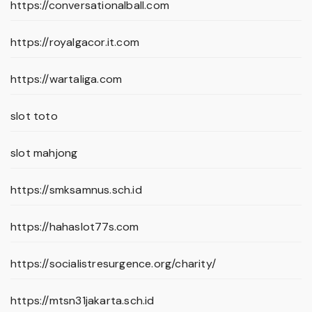
https://conversationalball.com
https://royalgacor.it.com
https://wartaliga.com
slot toto
slot mahjong
https://smksamnus.sch.id
https://hahaslot77s.com
https://socialistresurgence.org/charity/
https://mtsn31jakarta.sch.id