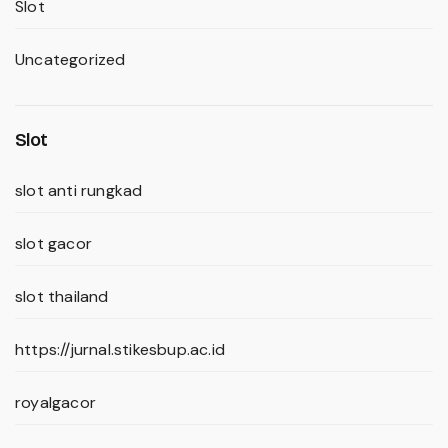
Slot
Uncategorized
Slot
slot anti rungkad
slot gacor
slot thailand
https://jurnal.stikesbup.ac.id
royalgacor