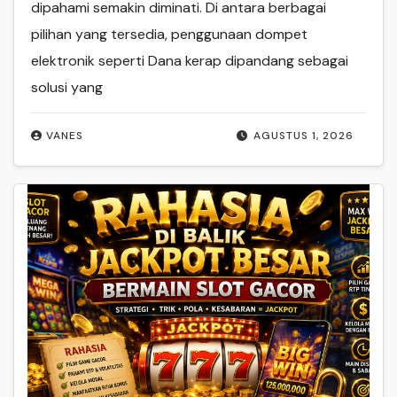
dipahami semakin diminati. Di antara berbagai
pilihan yang tersedia, penggunaan dompet
elektronik seperti Dana kerap dipandang sebagai
solusi yang
VANES
AGUSTUS 1, 2026