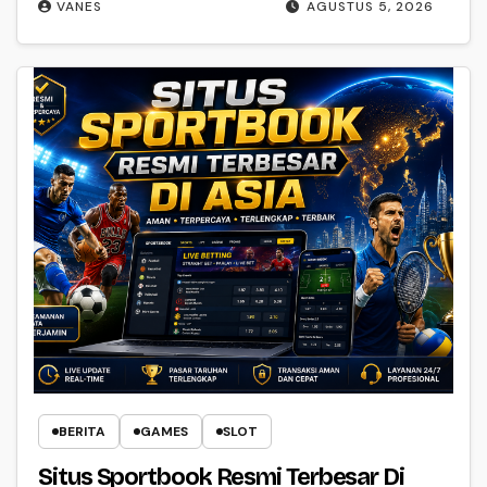
VANES
AGUSTUS 5, 2026
BERITA
GAMES
SLOT
Situs Sportbook Resmi Terbesar Di