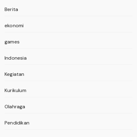
Berita
ekonomi
games
Indonesia
Kegiatan
Kurikulum
Olahraga
Pendidikan