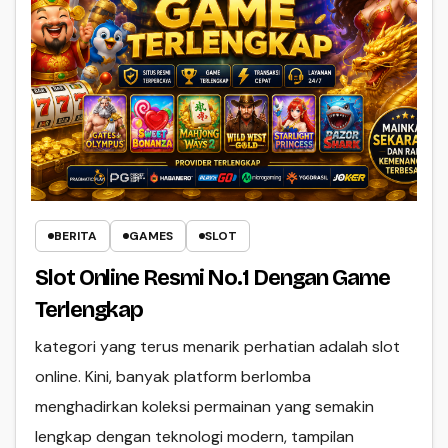
BERITA
GAMES
SLOT
Slot Online Resmi No.1 Dengan Game
Terlengkap
kategori yang terus menarik perhatian adalah slot
online. Kini, banyak platform berlomba
menghadirkan koleksi permainan yang semakin
lengkap dengan teknologi modern, tampilan