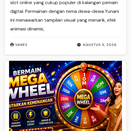
slot online yang cukup populer di kalangan pemain
digital. Permainan dengan tema dewa-dewa Yunani
ini menawarkan tampilan visual yang menarik, efek
animasi dinamis,
VANES
AGUSTUS 3, 2026