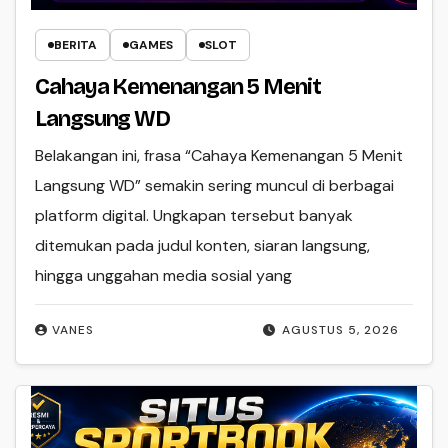
BERITA
GAMES
SLOT
Cahaya Kemenangan 5 Menit
Langsung WD
Belakangan ini, frasa “Cahaya Kemenangan 5 Menit
Langsung WD” semakin sering muncul di berbagai
platform digital. Ungkapan tersebut banyak
ditemukan pada judul konten, siaran langsung,
hingga unggahan media sosial yang
VANES
AGUSTUS 5, 2026