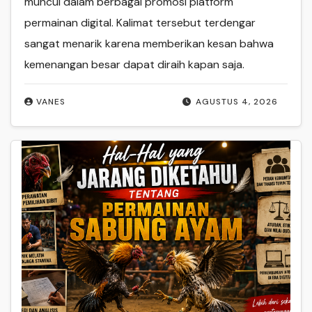
muncul dalam berbagai promosi platform
permainan digital. Kalimat tersebut terdengar
sangat menarik karena memberikan kesan bahwa
kemenangan besar dapat diraih kapan saja.
VANES
AGUSTUS 4, 2026