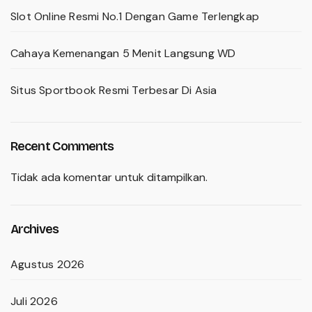
Slot Online Resmi No.1 Dengan Game Terlengkap
Cahaya Kemenangan 5 Menit Langsung WD
Situs Sportbook Resmi Terbesar Di Asia
Recent Comments
Tidak ada komentar untuk ditampilkan.
Archives
Agustus 2026
Juli 2026