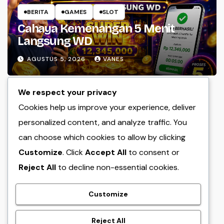
BERITA
GAMES
SLOT
Cahaya Kemenangan 5 Menit
Langsung WD
AGUSTUS 5, 2026
VANES
We respect your privacy
Cookies help us improve your experience, deliver
personalized content, and analyze traffic. You
can choose which cookies to allow by clicking
Customize
. Click
Accept All
to consent or
Reject All
to decline non-essential cookies.
Sekolah Menengah Atas
Negeri 11 Jakarta
Customize
Reject All