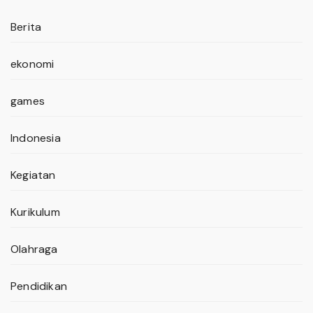
Berita
ekonomi
games
Indonesia
Kegiatan
Kurikulum
Olahraga
Pendidikan