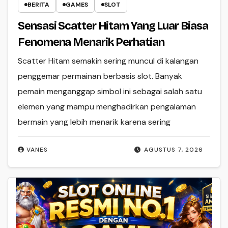
BERITA
GAMES
SLOT
Sensasi Scatter Hitam Yang Luar Biasa
Fenomena Menarik Perhatian
Scatter Hitam semakin sering muncul di kalangan
penggemar permainan berbasis slot. Banyak
pemain menganggap simbol ini sebagai salah satu
elemen yang mampu menghadirkan pengalaman
bermain yang lebih menarik karena sering
VANES
AGUSTUS 7, 2026