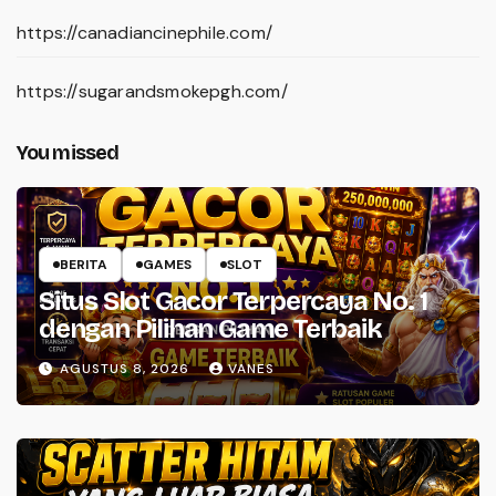
https://canadiancinephile.com/
https://sugarandsmokepgh.com/
You missed
BERITA
GAMES
SLOT
Situs Slot Gacor Terpercaya No. 1
dengan Pilihan Game Terbaik
AGUSTUS 8, 2026
VANES