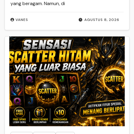
yang beragam. Namun, di
VANES
AGUSTUS 8, 2026