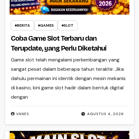
BERITA
GAMES
SLOT
Coba Game Slot Terbaru dan
Terupdate, yang Perlu Diketahui
Game slot telah mengalami perkembangan yang
sangat pesat dalam beberapa tahun terakhir. Jika
dahulu permainan ini identik dengan mesin mekanis
di kasino, kini game slot hadir dalam bentuk digital
dengan
VANES
AGUSTUS 4, 2026