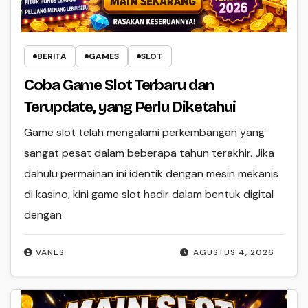
BERITA
GAMES
SLOT
Coba Game Slot Terbaru dan
Terupdate, yang Perlu Diketahui
Game slot telah mengalami perkembangan yang
sangat pesat dalam beberapa tahun terakhir. Jika
dahulu permainan ini identik dengan mesin mekanis
di kasino, kini game slot hadir dalam bentuk digital
dengan
VANES
AGUSTUS 4, 2026