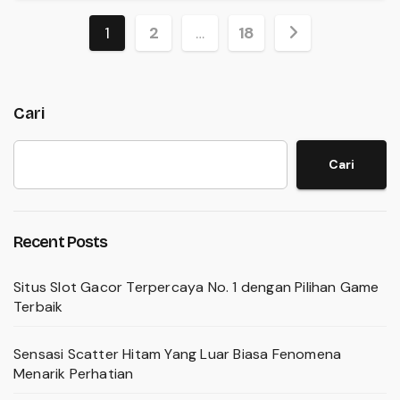
Paginasi
1
2
…
18
pos
Cari
Cari
Recent Posts
Situs Slot Gacor Terpercaya No. 1 dengan Pilihan Game
Terbaik
Sensasi Scatter Hitam Yang Luar Biasa Fenomena
Menarik Perhatian