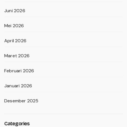
Juni 2026
Mei 2026
April 2026
Maret 2026
Februari 2026
Januari 2026
Desember 2025
Categories