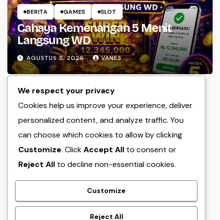
BERITA
GAMES
SLOT
Cahaya Kemenangan 5 Menit
Langsung WD
AGUSTUS 5, 2026
VANES
We respect your privacy
Cookies help us improve your experience, deliver
personalized content, and analyze traffic. You
can choose which cookies to allow by clicking
Customize
. Click
Accept All
to consent or
Reject All
to decline non-essential cookies.
Sekolah Menengah Atas
Negeri 11 Jakarta
Customize
Reject All