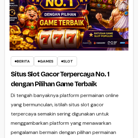
BERITA
GAMES
SLOT
Situs Slot Gacor Terpercaya No. 1
dengan Pilihan Game Terbaik
Di tengah banyaknya platform permainan online
yang bermunculan, istilah situs slot gacor
terpercaya semakin sering digunakan untuk
menggambarkan platform yang menawarkan
pengalaman bermain dengan pilihan permainan