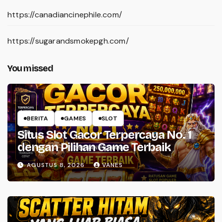
https://canadiancinephile.com/
https://sugarandsmokepgh.com/
You missed
BERITA
GAMES
SLOT
Situs Slot Gacor Terpercaya No. 1
dengan Pilihan Game Terbaik
AGUSTUS 8, 2026
VANES