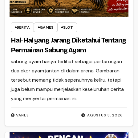
BERITA
GAMES
SLOT
Hal-Hal yang Jarang Diketahui Tentang
Permainan Sabung Ayam
sabung ayam hanya terlihat sebagai pertarungan
dua ekor ayam jantan di dalam arena. Gambaran
tersebut memang tidak sepenuhnya keliru, tetapi
juga belum mampu menjelaskan keseluruhan cerita
yang menyertai permainan ini.
VANES
AGUSTUS 3, 2026