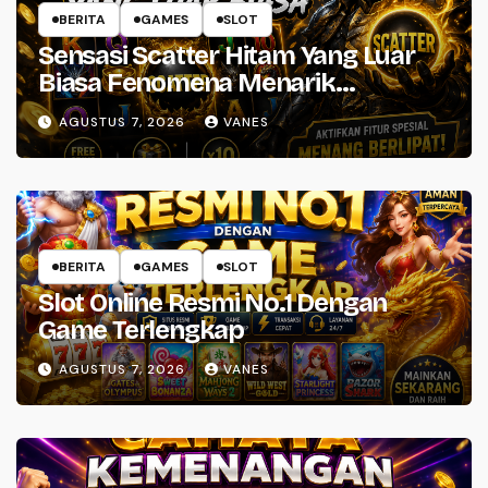
BERITA
GAMES
SLOT
Sensasi Scatter Hitam Yang Luar
Biasa Fenomena Menarik
Perhatian
AGUSTUS 7, 2026
VANES
BERITA
GAMES
SLOT
Slot Online Resmi No.1 Dengan
Game Terlengkap
AGUSTUS 7, 2026
VANES