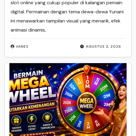
slot online yang cukup populer di kalangan pemain
digital. Permainan dengan tema dewa-dewa Yunani
ini menawarkan tampilan visual yang menarik, efek
animasi dinamis,
VANES
AGUSTUS 3, 2026