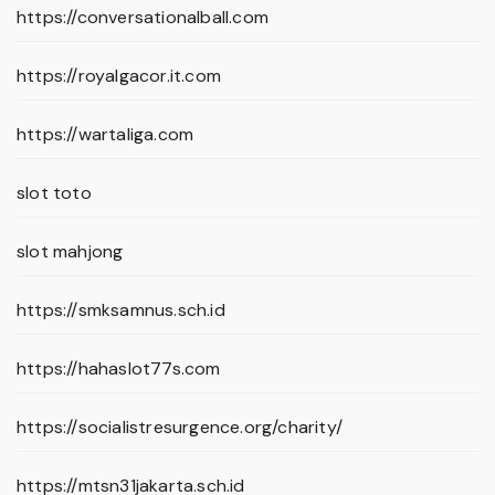
https://conversationalball.com
https://royalgacor.it.com
https://wartaliga.com
slot toto
slot mahjong
https://smksamnus.sch.id
https://hahaslot77s.com
https://socialistresurgence.org/charity/
https://mtsn31jakarta.sch.id