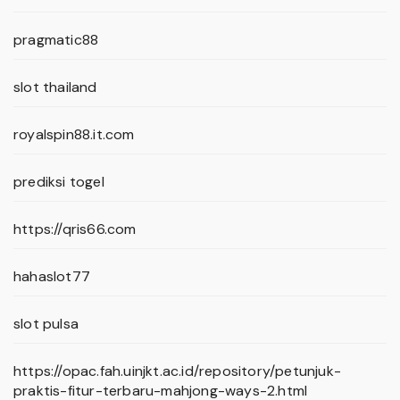
pragmatic88
slot thailand
royalspin88.it.com
prediksi togel
https://qris66.com
hahaslot77
slot pulsa
https://opac.fah.uinjkt.ac.id/repository/petunjuk-
praktis-fitur-terbaru-mahjong-ways-2.html