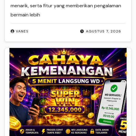
menarik, serta fitur yang memberikan pengalaman
bermain lebih
VANES
AGUSTUS 7, 2026