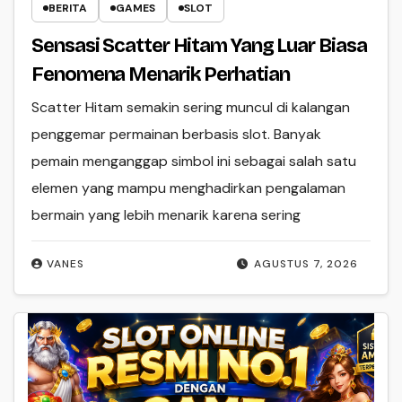
BERITA
GAMES
SLOT
Sensasi Scatter Hitam Yang Luar Biasa
Fenomena Menarik Perhatian
Scatter Hitam semakin sering muncul di kalangan
penggemar permainan berbasis slot. Banyak
pemain menganggap simbol ini sebagai salah satu
elemen yang mampu menghadirkan pengalaman
bermain yang lebih menarik karena sering
VANES
AGUSTUS 7, 2026