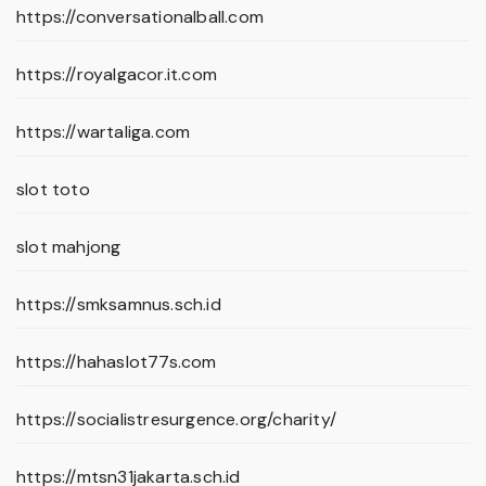
https://conversationalball.com
https://royalgacor.it.com
https://wartaliga.com
slot toto
slot mahjong
https://smksamnus.sch.id
https://hahaslot77s.com
https://socialistresurgence.org/charity/
https://mtsn31jakarta.sch.id