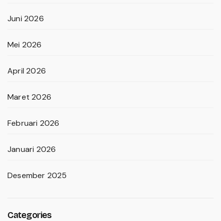
Juni 2026
Mei 2026
April 2026
Maret 2026
Februari 2026
Januari 2026
Desember 2025
Categories