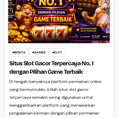
BERITA
GAMES
SLOT
Situs Slot Gacor Terpercaya No. 1
dengan Pilihan Game Terbaik
Di tengah banyaknya platform permainan online
yang bermunculan, istilah situs slot gacor
terpercaya semakin sering digunakan untuk
menggambarkan platform yang menawarkan
pengalaman bermain dengan pilihan permainan