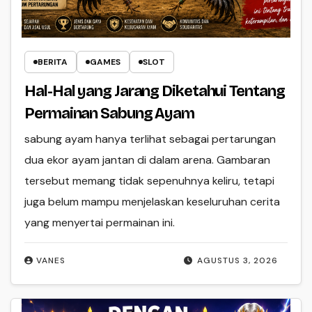
BERITA
GAMES
SLOT
Hal-Hal yang Jarang Diketahui Tentang
Permainan Sabung Ayam
sabung ayam hanya terlihat sebagai pertarungan
dua ekor ayam jantan di dalam arena. Gambaran
tersebut memang tidak sepenuhnya keliru, tetapi
juga belum mampu menjelaskan keseluruhan cerita
yang menyertai permainan ini.
VANES
AGUSTUS 3, 2026