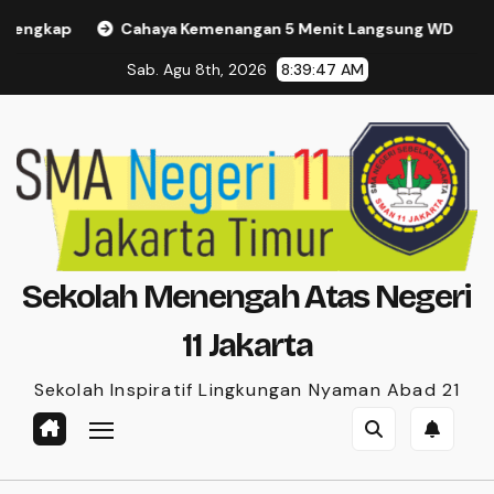
Skip
a Kemenangan 5 Menit Langsung WD
Situs Sportbook Resm
to
Sab. Agu 8th, 2026
8:39:49 AM
content
Sekolah Menengah Atas Negeri
11 Jakarta
Sekolah Inspiratif Lingkungan Nyaman Abad 21