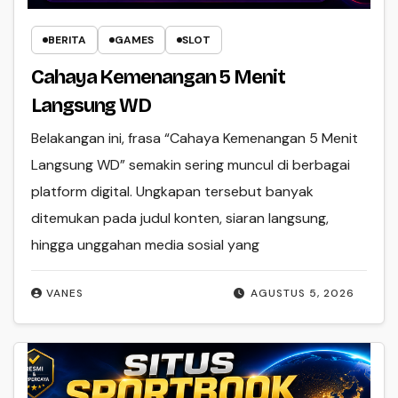
BERITA
GAMES
SLOT
Cahaya Kemenangan 5 Menit
Langsung WD
Belakangan ini, frasa “Cahaya Kemenangan 5 Menit
Langsung WD” semakin sering muncul di berbagai
platform digital. Ungkapan tersebut banyak
ditemukan pada judul konten, siaran langsung,
hingga unggahan media sosial yang
VANES
AGUSTUS 5, 2026