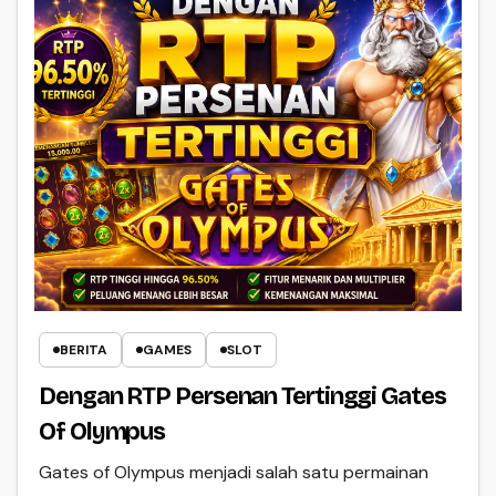
BERITA
GAMES
SLOT
Dengan RTP Persenan Tertinggi Gates
Of Olympus
Gates of Olympus menjadi salah satu permainan