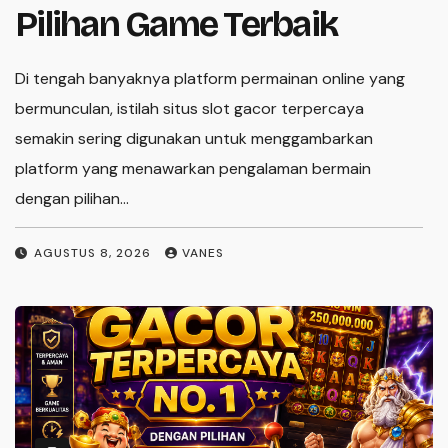
Pilihan Game Terbaik
Di tengah banyaknya platform permainan online yang
S
bermunculan, istilah situs slot gacor terpercaya
p
semakin sering digunakan untuk menggambarkan
m
platform yang menawarkan pengalaman bermain
m
dengan pilihan…
AGUSTUS 8, 2026
VANES