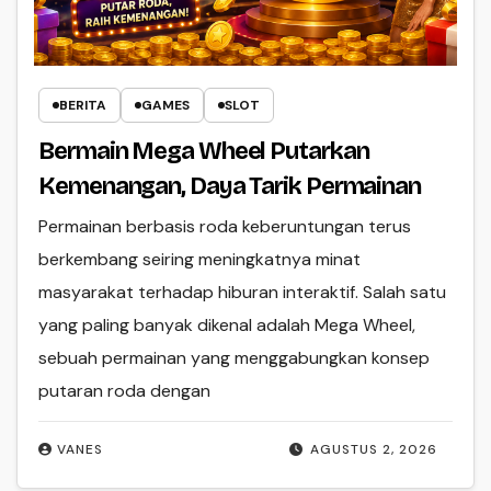
BERITA
GAMES
SLOT
Bermain Mega Wheel Putarkan
Kemenangan, Daya Tarik Permainan
Permainan berbasis roda keberuntungan terus
berkembang seiring meningkatnya minat
masyarakat terhadap hiburan interaktif. Salah satu
yang paling banyak dikenal adalah Mega Wheel,
sebuah permainan yang menggabungkan konsep
putaran roda dengan
VANES
AGUSTUS 2, 2026