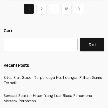
Paginasi
1
2
…
18
pos
Cari
Cari
Recent Posts
Situs Slot Gacor Terpercaya No. 1 dengan Pilihan Game
Terbaik
Sensasi Scatter Hitam Yang Luar Biasa Fenomena
Menarik Perhatian