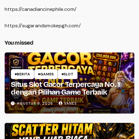
https://canadiancinephile.com/
https://sugarandsmokepgh.com/
You missed
BERITA
GAMES
SLOT
Situs Slot Gacor Terpercaya No. 1
dengan Pilihan Game Terbaik
AGUSTUS 8, 2026
VANES