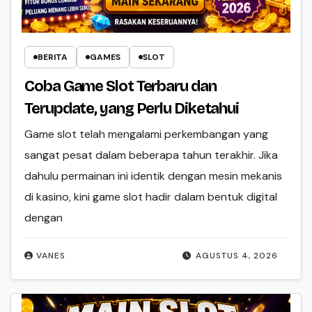
BERITA
GAMES
SLOT
Coba Game Slot Terbaru dan
Terupdate, yang Perlu Diketahui
Game slot telah mengalami perkembangan yang
sangat pesat dalam beberapa tahun terakhir. Jika
dahulu permainan ini identik dengan mesin mekanis
di kasino, kini game slot hadir dalam bentuk digital
dengan
VANES
AGUSTUS 4, 2026