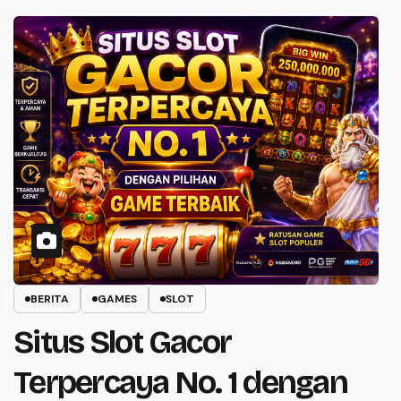
BERITA
GAMES
SLOT
Situs Slot Gacor
Terpercaya No. 1 dengan