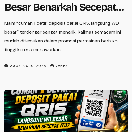
Besar Benarkah Secepat
Itu?
Klaim “cuman 1 detik deposit pakai QRIS, langsung WD
Di
besar” terdengar sangat menarik. Kalimat semacam ini
s
mudah ditemukan dalam promosi permainan berisiko
tr
tinggi karena menawarkan…
ak
AGUSTUS 10, 2026
VANES