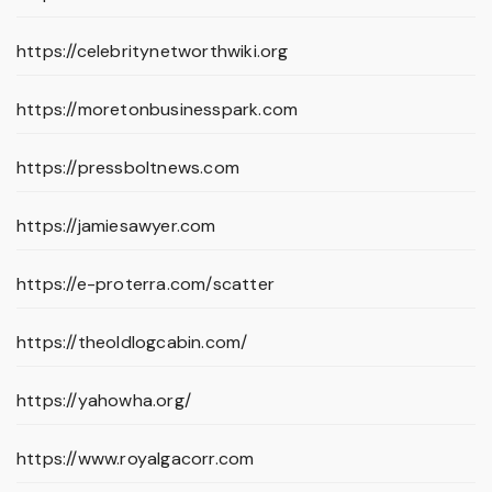
https://celebritynetworthwiki.org
https://moretonbusinesspark.com
https://pressboltnews.com
https://jamiesawyer.com
https://e-proterra.com/scatter
https://theoldlogcabin.com/
https://yahowha.org/
https://www.royalgacorr.com