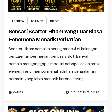
BERITA
GAMES
SLOT
Sensasi Scatter Hitam Yang Luar Biasa
Fenomena Menarik Perhatian
Scatter Hitam semakin sering muncul di kalangan
penggemar permainan berbasis slot. Banyak
pemain menganggap simbol ini sebagai salah satu
elemen yang mampu menghadirkan pengalaman
bermain yang lebih menarik karena sering
VANES
AGUSTUS 7, 2026