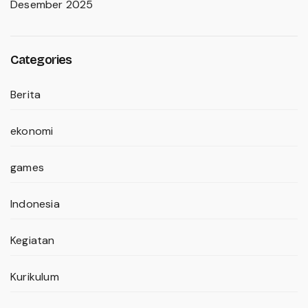
Desember 2025
Categories
Berita
ekonomi
games
Indonesia
Kegiatan
Kurikulum