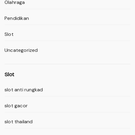
Olahraga
Pendidikan
Slot
Uncategorized
Slot
slot anti rungkad
slot gacor
slot thailand