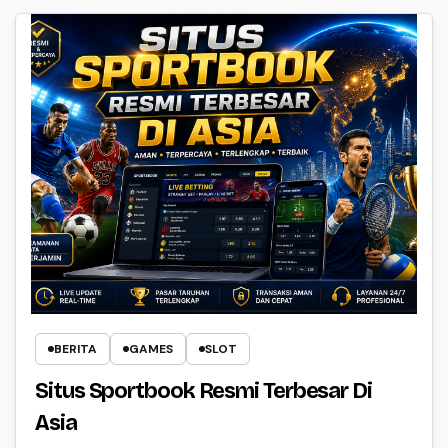
BERITA
GAMES
SLOT
Situs Sportbook Resmi Terbesar Di
Asia