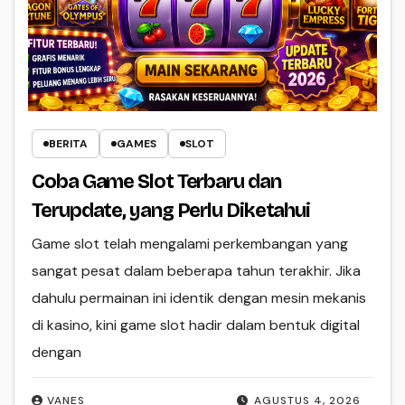
BERITA
GAMES
SLOT
Coba Game Slot Terbaru dan
Terupdate, yang Perlu Diketahui
Game slot telah mengalami perkembangan yang
sangat pesat dalam beberapa tahun terakhir. Jika
dahulu permainan ini identik dengan mesin mekanis
di kasino, kini game slot hadir dalam bentuk digital
dengan
VANES
AGUSTUS 4, 2026