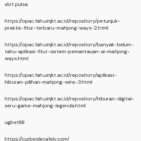
slot pulsa
https://opac.fah.uinjkt.ac.id/repository/petunjuk-
praktis-fitur-terbaru-mahjong-ways-2.html
https://opac.fah.uinjkt.ac.id/repository/banyak-belum-
tahu-aplikasi-fitur-sistem-pemantauan-ai-mahjong-
ways.html
https://opac.fah.uinjkt.ac.id/repository/aplikasi-
hiburan-pilihan-mahjong-wins-3.html
https://opac.fah.uinjkt.ac.id/repository/hiburan-digital-
seru-game-mahjong-legenda.html
ugbet88
https://curbsidecafelv.com/