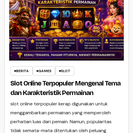
BERITA
GAMES
SLOT
Slot Online Terpopuler Mengenal Tema
dan Karakteristik Permainan
slot online terpopuler kerap digunakan untuk
menggambarkan permainan yang memperoleh
perhatian luas dari pemain. Namun, popularitas
tidak semata-mata ditentukan oleh peluang