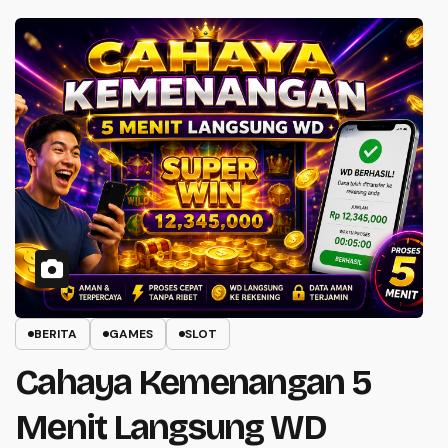
BERITA
GAMES
SLOT
Cahaya Kemenangan 5
Menit Langsung WD