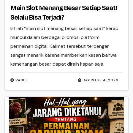
Main Slot Menang Besar Setiap Saat!
Selalu Bisa Terjadi?
Istilah “main slot menang besar setiap saat” kerap
muncul dalam berbagai promosi platform
permainan digital. Kalimat tersebut terdengar
sangat menarik karena memberikan kesan bahwa
kemenangan besar dapat diraih kapan saja.
VANES
AGUSTUS 4, 2026