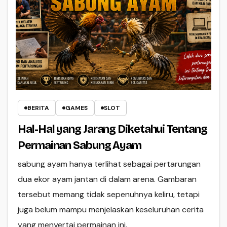
BERITA
GAMES
SLOT
Hal-Hal yang Jarang Diketahui Tentang
Permainan Sabung Ayam
sabung ayam hanya terlihat sebagai pertarungan
dua ekor ayam jantan di dalam arena. Gambaran
tersebut memang tidak sepenuhnya keliru, tetapi
juga belum mampu menjelaskan keseluruhan cerita
yang menyertai permainan ini.