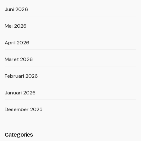
Juni 2026
Mei 2026
April 2026
Maret 2026
Februari 2026
Januari 2026
Desember 2025
Categories