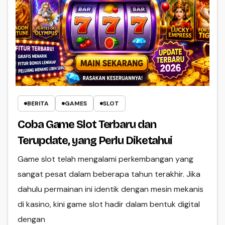
BERITA
GAMES
SLOT
Coba Game Slot Terbaru dan
Terupdate, yang Perlu Diketahui
Game slot telah mengalami perkembangan yang
sangat pesat dalam beberapa tahun terakhir. Jika
dahulu permainan ini identik dengan mesin mekanis
di kasino, kini game slot hadir dalam bentuk digital
dengan