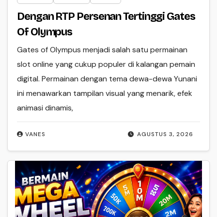
Dengan RTP Persenan Tertinggi Gates
Of Olympus
Gates of Olympus menjadi salah satu permainan
slot online yang cukup populer di kalangan pemain
digital. Permainan dengan tema dewa-dewa Yunani
ini menawarkan tampilan visual yang menarik, efek
animasi dinamis,
VANES
AGUSTUS 3, 2026