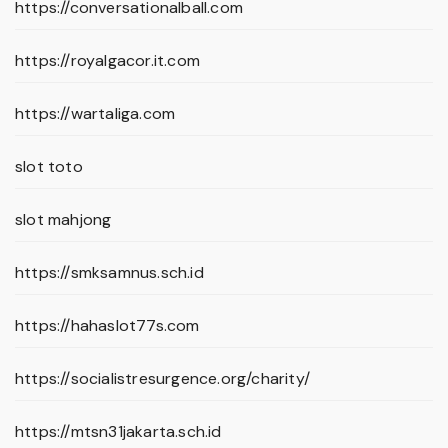
https://conversationalball.com
https://royalgacor.it.com
https://wartaliga.com
slot toto
slot mahjong
https://smksamnus.sch.id
https://hahaslot77s.com
https://socialistresurgence.org/charity/
https://mtsn31jakarta.sch.id