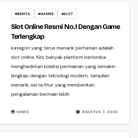
BERITA
GAMES
SLOT
Slot Online Resmi No.1 Dengan Game
Terlengkap
kategori yang terus menarik perhatian adalah
slot online. Kini, banyak platform berlomba
menghadirkan koleksi permainan yang semakin
lengkap dengan teknologi modern, tampilan
menarik, serta fitur yang memberikan
pengalaman bermain lebih
VANES
AGUSTUS 7, 2026