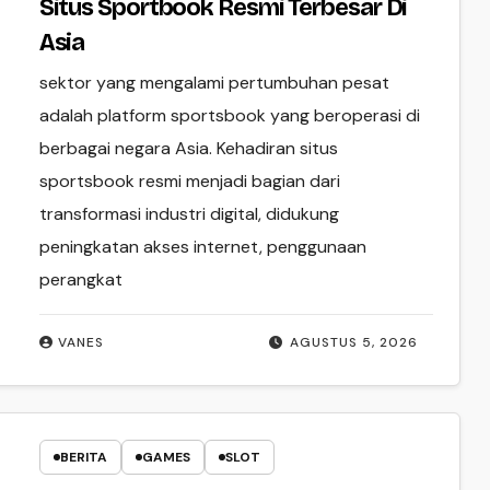
Situs Sportbook Resmi Terbesar Di
Asia
sektor yang mengalami pertumbuhan pesat
adalah platform sportsbook yang beroperasi di
berbagai negara Asia. Kehadiran situs
sportsbook resmi menjadi bagian dari
transformasi industri digital, didukung
peningkatan akses internet, penggunaan
perangkat
VANES
AGUSTUS 5, 2026
BERITA
GAMES
SLOT