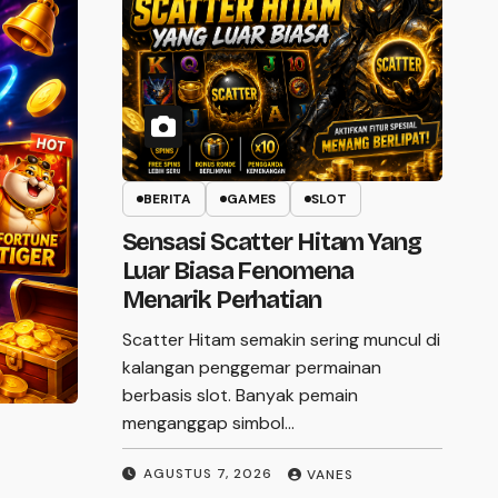
Slot Online Resmi
No.1 Dengan Game
Terlengkap
kategori yang terus menarik perhatian
BERITA
GAMES
SLOT
adalah slot online. Kini, banyak platform
Sensasi Scatter Hitam Yang
berlomba menghadirkan koleksi
Luar Biasa Fenomena
permainan yang semakin lengkap dengan
Menarik Perhatian
teknologi modern, tampilan menarik,
Scatter Hitam semakin sering muncul di
serta fitur…
kalangan penggemar permainan
berbasis slot. Banyak pemain
menganggap simbol…
AGUSTUS 7, 2026
VANES
AGUSTUS 7, 2026
VANES