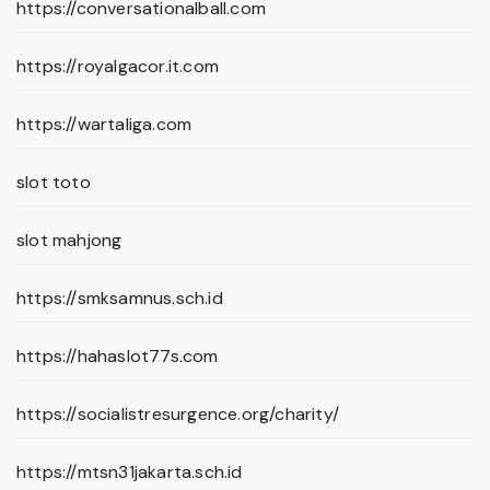
https://conversationalball.com
https://royalgacor.it.com
https://wartaliga.com
slot toto
slot mahjong
https://smksamnus.sch.id
https://hahaslot77s.com
https://socialistresurgence.org/charity/
https://mtsn31jakarta.sch.id