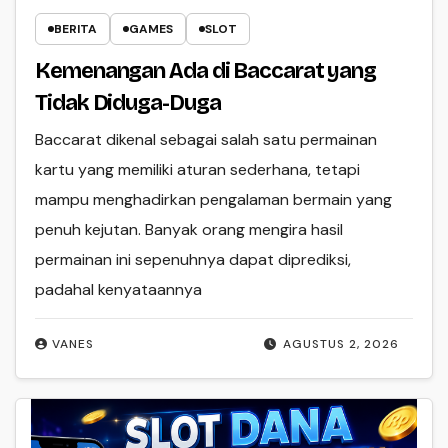
BERITA
GAMES
SLOT
Kemenangan Ada di Baccarat yang
Tidak Diduga-Duga
Baccarat dikenal sebagai salah satu permainan
kartu yang memiliki aturan sederhana, tetapi
mampu menghadirkan pengalaman bermain yang
penuh kejutan. Banyak orang mengira hasil
permainan ini sepenuhnya dapat diprediksi,
padahal kenyataannya
VANES
AGUSTUS 2, 2026