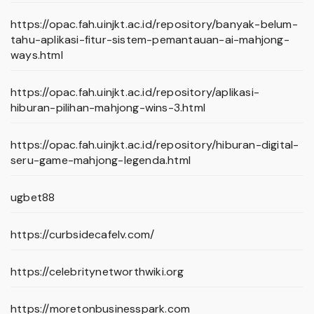
https://opac.fah.uinjkt.ac.id/repository/banyak-belum-
tahu-aplikasi-fitur-sistem-pemantauan-ai-mahjong-
ways.html
https://opac.fah.uinjkt.ac.id/repository/aplikasi-
hiburan-pilihan-mahjong-wins-3.html
https://opac.fah.uinjkt.ac.id/repository/hiburan-digital-
seru-game-mahjong-legenda.html
ugbet88
https://curbsidecafelv.com/
https://celebritynetworthwiki.org
https://moretonbusinesspark.com