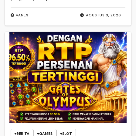
VANES
AGUSTUS 3, 2026
BERITA
GAMES
SLOT