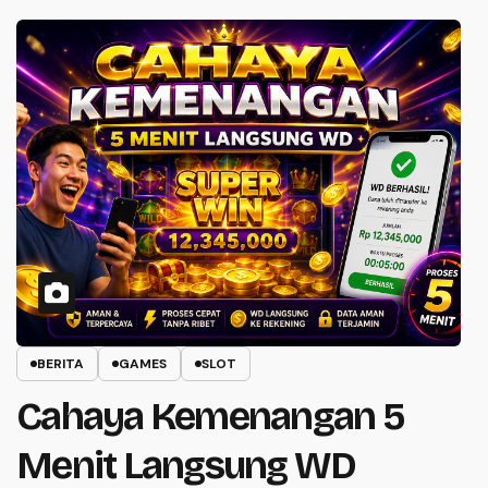
A
GAMES
SLOT
BERITA
aya Kemenangan 5
Situs
it Langsung WD
Terbe