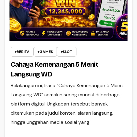
BERITA
GAMES
SLOT
Cahaya Kemenangan 5 Menit
Langsung WD
Belakangan ini, frasa “Cahaya Kemenangan 5 Menit
Langsung WD” semakin sering muncul di berbagai
platform digital. Ungkapan tersebut banyak
ditemukan pada judul konten, siaran langsung,
hingga unggahan media sosial yang