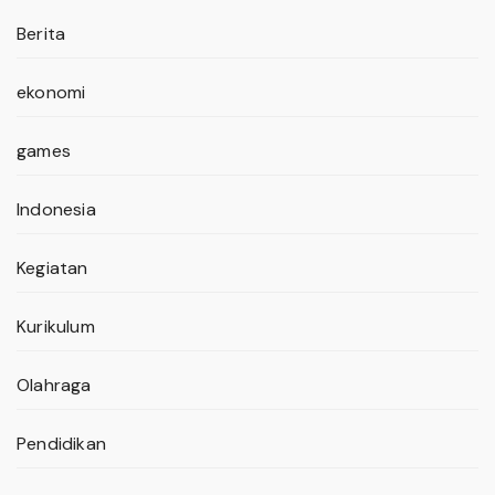
Berita
ekonomi
games
Indonesia
Kegiatan
Kurikulum
Olahraga
Pendidikan