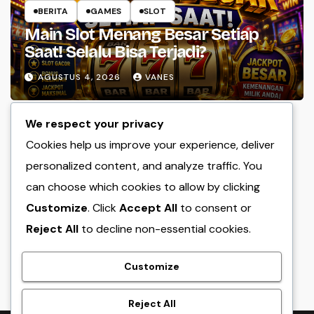
BERITA
GAMES
SLOT
Main Slot Menang Besar Setiap
Saat! Selalu Bisa Terjadi?
AGUSTUS 4, 2026
VANES
We respect your privacy
Cookies help us improve your experience, deliver
personalized content, and analyze traffic. You
can choose which cookies to allow by clicking
Customize
. Click
Accept All
to consent or
Reject All
to decline non-essential cookies.
Sekolah Menengah Atas
Negeri 11 Jakarta
Customize
Reject All