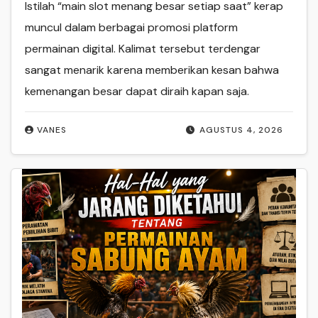
Istilah “main slot menang besar setiap saat” kerap
muncul dalam berbagai promosi platform
permainan digital. Kalimat tersebut terdengar
sangat menarik karena memberikan kesan bahwa
kemenangan besar dapat diraih kapan saja.
VANES
AGUSTUS 4, 2026