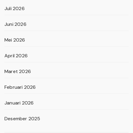
Juli 2026
Juni 2026
Mei 2026
April 2026
Maret 2026
Februari 2026
Januari 2026
Desember 2025