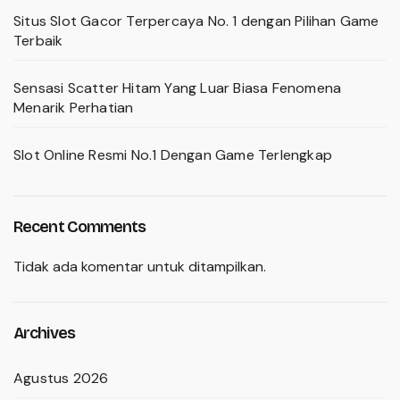
Situs Slot Gacor Terpercaya No. 1 dengan Pilihan Game
Terbaik
Sensasi Scatter Hitam Yang Luar Biasa Fenomena
Menarik Perhatian
Slot Online Resmi No.1 Dengan Game Terlengkap
Recent Comments
Tidak ada komentar untuk ditampilkan.
Archives
Agustus 2026