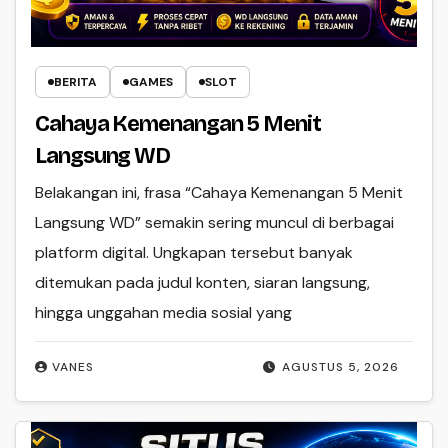
BERITA
GAMES
SLOT
Cahaya Kemenangan 5 Menit
Langsung WD
Belakangan ini, frasa “Cahaya Kemenangan 5 Menit
Langsung WD” semakin sering muncul di berbagai
platform digital. Ungkapan tersebut banyak
ditemukan pada judul konten, siaran langsung,
hingga unggahan media sosial yang
VANES
AGUSTUS 5, 2026