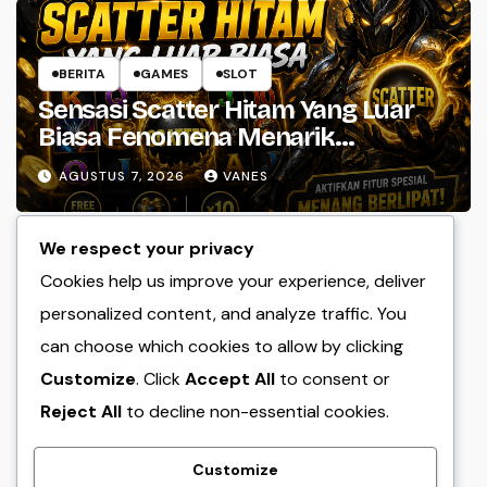
BERITA
GAMES
SLOT
Sensasi Scatter Hitam Yang Luar
Biasa Fenomena Menarik
Perhatian
AGUSTUS 7, 2026
VANES
We respect your privacy
Cookies help us improve your experience, deliver
personalized content, and analyze traffic. You
can choose which cookies to allow by clicking
Customize
. Click
Accept All
to consent or
Reject All
to decline non-essential cookies.
Sekolah Menengah Atas
Negeri 11 Jakarta
Customize