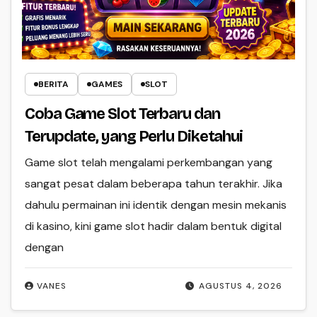
BERITA
GAMES
SLOT
Coba Game Slot Terbaru dan
Terupdate, yang Perlu Diketahui
Game slot telah mengalami perkembangan yang
sangat pesat dalam beberapa tahun terakhir. Jika
dahulu permainan ini identik dengan mesin mekanis
di kasino, kini game slot hadir dalam bentuk digital
dengan
VANES
AGUSTUS 4, 2026