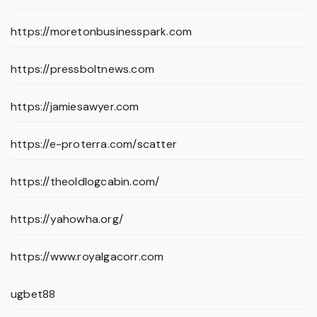
https://moretonbusinesspark.com
https://pressboltnews.com
https://jamiesawyer.com
https://e-proterra.com/scatter
https://theoldlogcabin.com/
https://yahowha.org/
https://www.royalgacorr.com
ugbet88