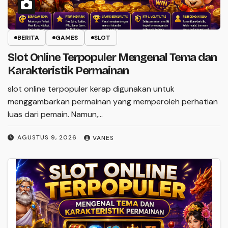
BERITA
GAMES
SLOT
Slot Online Terpopuler Mengenal Tema dan
Karakteristik Permainan
slot online terpopuler kerap digunakan untuk
menggambarkan permainan yang memperoleh perhatian
luas dari pemain. Namun,…
AGUSTUS 9, 2026
VANES