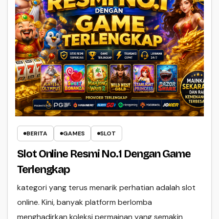
BERITA
GAMES
SLOT
Slot Online Resmi No.1 Dengan Game
Terlengkap
kategori yang terus menarik perhatian adalah slot
online. Kini, banyak platform berlomba
menghadirkan koleksi permainan yang semakin