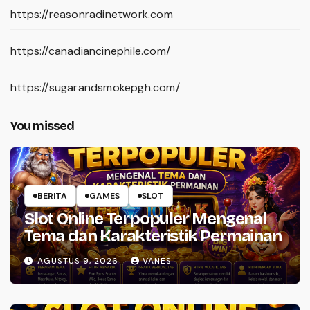
https://reasonradinetwork.com
https://canadiancinephile.com/
https://sugarandsmokepgh.com/
You missed
BERITA
GAMES
SLOT
Slot Online Terpopuler Mengenal
Tema dan Karakteristik Permainan
AGUSTUS 9, 2026
VANES