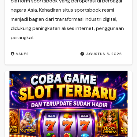
platform sportsbook yang beroperasi di berbagai
negara Asia. Kehadiran situs sportsbook resmi
menjadi bagian dari transformasi industri digital,
didukung peningkatan akses internet, penggunaan
perangkat
VANES
AGUSTUS 5, 2026