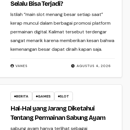
Selalu Bisa Terjadi?
Istilah “main slot menang besar setiap saat”
kerap muncul dalam berbagai promosi platform
permainan digital. Kalimat tersebut terdengar
sangat menarik karena memberikan kesan bahwa
kemenangan besar dapat diraih kapan saja.
VANES
AGUSTUS 4, 2026
BERITA
GAMES
SLOT
Hal-Hal yang Jarang Diketahui
Tentang Permainan Sabung Ayam
sabung ayam hanya terlihat sebagai