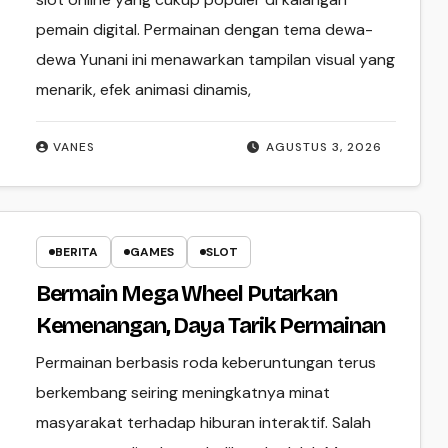
pemain digital. Permainan dengan tema dewa-
dewa Yunani ini menawarkan tampilan visual yang
menarik, efek animasi dinamis,
VANES
AGUSTUS 3, 2026
BERITA
GAMES
SLOT
Bermain Mega Wheel Putarkan
Kemenangan, Daya Tarik Permainan
Permainan berbasis roda keberuntungan terus
berkembang seiring meningkatnya minat
masyarakat terhadap hiburan interaktif. Salah