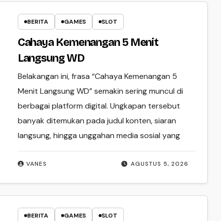
BERITA
GAMES
SLOT
Cahaya Kemenangan 5 Menit
Langsung WD
Belakangan ini, frasa “Cahaya Kemenangan 5
Menit Langsung WD” semakin sering muncul di
berbagai platform digital. Ungkapan tersebut
banyak ditemukan pada judul konten, siaran
langsung, hingga unggahan media sosial yang
VANES
AGUSTUS 5, 2026
BERITA
GAMES
SLOT