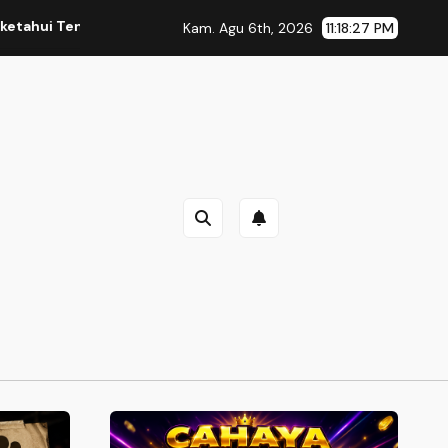
ng Permainan Sabung Ayam
Cahaya Kemenangan 5 Menit
Kam. Agu 6th, 2026
11:18:29 PM
BERITA
GAMES
SLOT