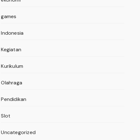
games
Indonesia
Kegiatan
Kurikulum
Olahraga
Pendidikan
Slot
Uncategorized