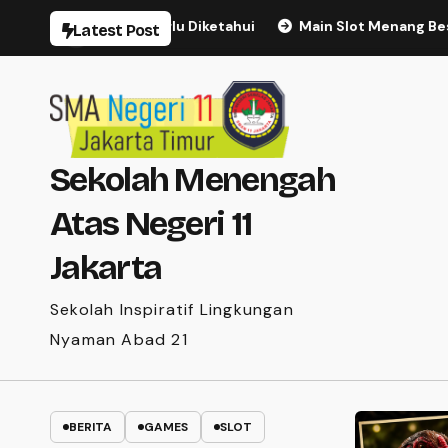
Skip
yang Perlu Diketahui
Main Slot Menang Besar Setiap Saat! 
Latest Post
to
content
Sekolah Menengah
Atas Negeri 11
Jakarta
Sekolah Inspiratif Lingkungan
Nyaman Abad 21
BERITA
GAMES
SLOT