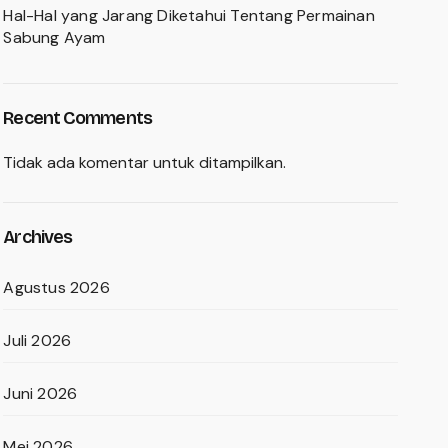
Hal-Hal yang Jarang Diketahui Tentang Permainan
Sabung Ayam
Recent Comments
Tidak ada komentar untuk ditampilkan.
Archives
Agustus 2026
Juli 2026
Juni 2026
Mei 2026