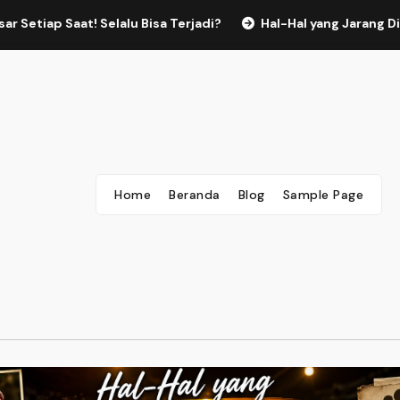
Selalu Bisa Terjadi?
Hal-Hal yang Jarang Diketahui Tenta
Home
Beranda
Blog
Sample Page