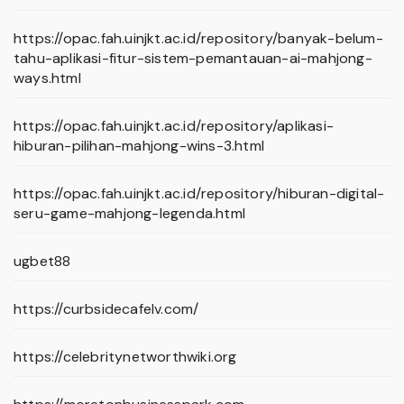
https://opac.fah.uinjkt.ac.id/repository/banyak-belum-
tahu-aplikasi-fitur-sistem-pemantauan-ai-mahjong-
ways.html
https://opac.fah.uinjkt.ac.id/repository/aplikasi-
hiburan-pilihan-mahjong-wins-3.html
https://opac.fah.uinjkt.ac.id/repository/hiburan-digital-
seru-game-mahjong-legenda.html
ugbet88
https://curbsidecafelv.com/
https://celebritynetworthwiki.org