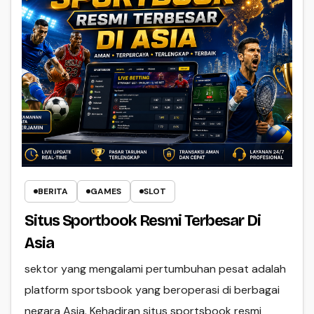
BERITA
GAMES
SLOT
Situs Sportbook Resmi Terbesar Di
Asia
sektor yang mengalami pertumbuhan pesat adalah
platform sportsbook yang beroperasi di berbagai
negara Asia. Kehadiran situs sportsbook resmi