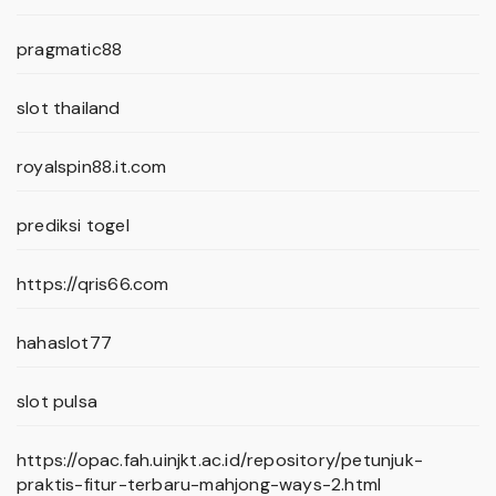
pragmatic88
slot thailand
royalspin88.it.com
prediksi togel
https://qris66.com
hahaslot77
slot pulsa
https://opac.fah.uinjkt.ac.id/repository/petunjuk-
praktis-fitur-terbaru-mahjong-ways-2.html