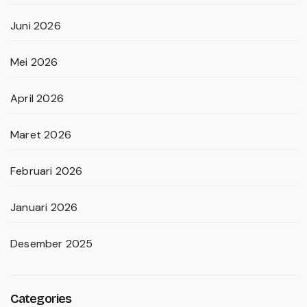
Juni 2026
Mei 2026
April 2026
Maret 2026
Februari 2026
Januari 2026
Desember 2025
Categories