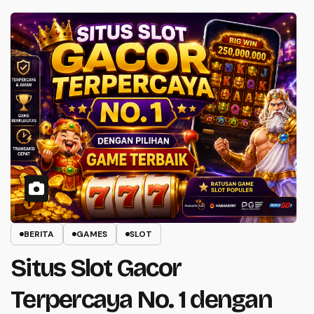
MES
SLOT
BERITA
GAMES
lot Gacor
Sensasi S
aya No. 1 dengan
Yang Luar