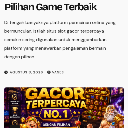
 Game Terbaik
Fenomen
Perhatia
aknya platform permainan online yang
Scatter Hitam semak
ilah situs slot gacor terpercaya
penggemar permaina
 digunakan untuk menggambarkan
menganggap simbol 
menawarkan pengalaman bermain
mampu menghadirka
AGUSTUS 7, 2026
026
VANES