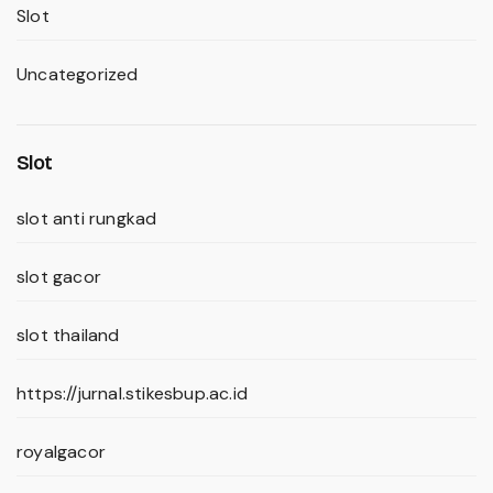
Slot
Uncategorized
Slot
slot anti rungkad
slot gacor
slot thailand
https://jurnal.stikesbup.ac.id
royalgacor