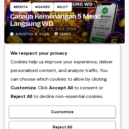
BERITA
GAMES
SLOT
Cahaya Kemenangan 5 Menit
Langsung WD
AGUSTUS 5, 2026
VANES
We respect your privacy
Cookies help us improve your experience, deliver
personalized content, and analyze traffic. You
can choose which cookies to allow by clicking
Customize
. Click
Accept All
to consent or
Reject All
to decline non-essential cookies.
Sekolah Menengah Atas
Negeri 11 Jakarta
Customize
Reject All