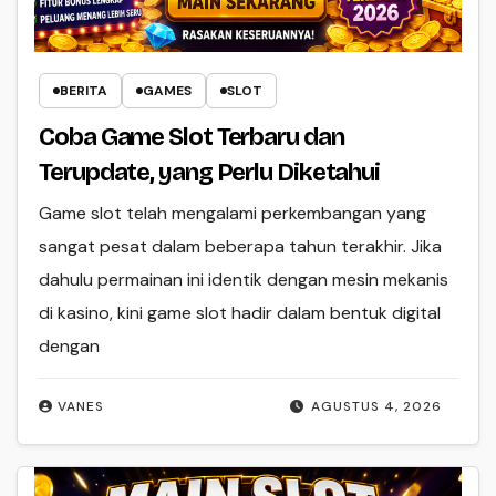
BERITA
GAMES
SLOT
Coba Game Slot Terbaru dan
Terupdate, yang Perlu Diketahui
Game slot telah mengalami perkembangan yang
sangat pesat dalam beberapa tahun terakhir. Jika
dahulu permainan ini identik dengan mesin mekanis
di kasino, kini game slot hadir dalam bentuk digital
dengan
VANES
AGUSTUS 4, 2026