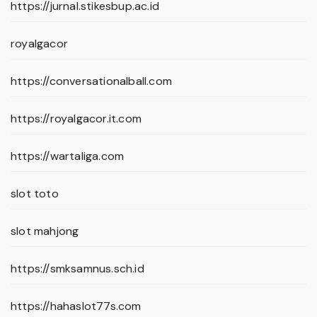
https://jurnal.stikesbup.ac.id
royalgacor
https://conversationalball.com
https://royalgacor.it.com
https://wartaliga.com
slot toto
slot mahjong
https://smksamnus.sch.id
https://hahaslot77s.com