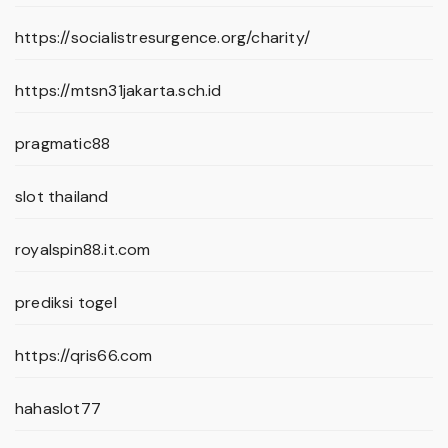
https://socialistresurgence.org/charity/
https://mtsn31jakarta.sch.id
pragmatic88
slot thailand
royalspin88.it.com
prediksi togel
https://qris66.com
hahaslot77