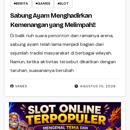
BERITA
GAMES
SLOT
Sabung Ayam Menghadirkan
Kemenangan yang Melimpah!!
Di balik riuh suara penonton dan ramainya arena,
sabung ayam telah lama menjadi bagian dari
sejumlah tradisi masyarakat di berbagai wilayah.
Namun, ketika aktivitas tersebut dikaitkan dengan
taruhan, suasananya berubah
VANES
AGUSTUS 10, 2026