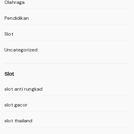
Olahraga
Pendidikan
Slot
Uncategorized
Slot
slot anti rungkad
slot gacor
slot thailand