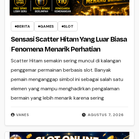
BERITA
GAMES
SLOT
Sensasi Scatter Hitam Yang Luar Biasa
Fenomena Menarik Perhatian
Scatter Hitam semakin sering muncul di kalangan
penggemar permainan berbasis slot. Banyak
pemain menganggap simbol ini sebagai salah satu
elemen yang mampu menghadirkan pengalaman
bermain yang lebih menarik karena sering
VANES
AGUSTUS 7, 2026