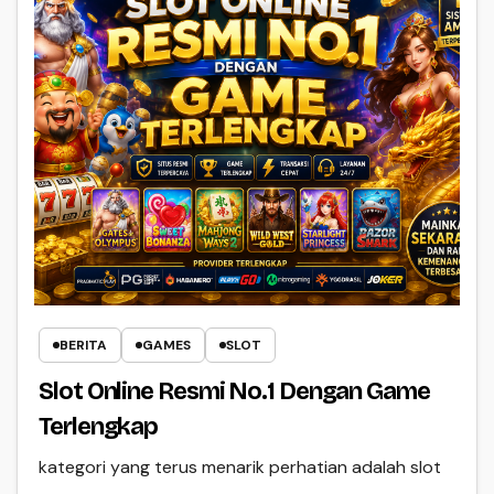
BERITA
GAMES
SLOT
Slot Online Resmi No.1 Dengan Game
Terlengkap
kategori yang terus menarik perhatian adalah slot