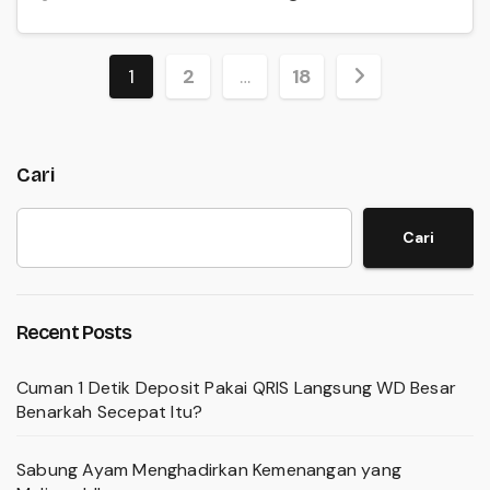
Paginasi
1
2
…
18
pos
Cari
Cari
Recent Posts
Cuman 1 Detik Deposit Pakai QRIS Langsung WD Besar
Benarkah Secepat Itu?
Sabung Ayam Menghadirkan Kemenangan yang