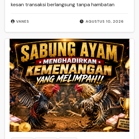
kesan transaksi berlangsung tanpa hambatan
VANES
AGUSTUS 10, 2026