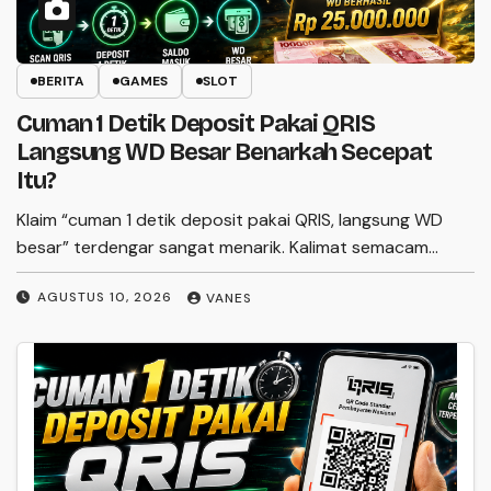
BERITA
GAMES
SLOT
Cuman 1 Detik Deposit Pakai QRIS
Langsung WD Besar Benarkah Secepat
Itu?
Klaim “cuman 1 detik deposit pakai QRIS, langsung WD
besar” terdengar sangat menarik. Kalimat semacam…
AGUSTUS 10, 2026
VANES