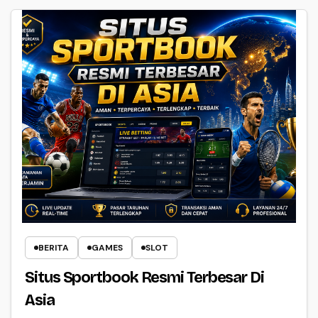
BERITA
GAMES
SLOT
Situs Sportbook Resmi Terbesar Di
Asia