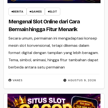
BERITA
GAMES
SLOT
Mengenal Slot Online dari Cara
Bermain hingga Fitur Menarik
Secara umum, permainan ini mengadaptasi konsep
mesin slot konvensional, tetapi dikemas dalam
format digital dengan tampilan yang lebih beragam.
Tema, simbol, animasi, hingga fitur tambahan dapat
berbeda antara satu permainan
VANES
AGUSTUS 9, 2026