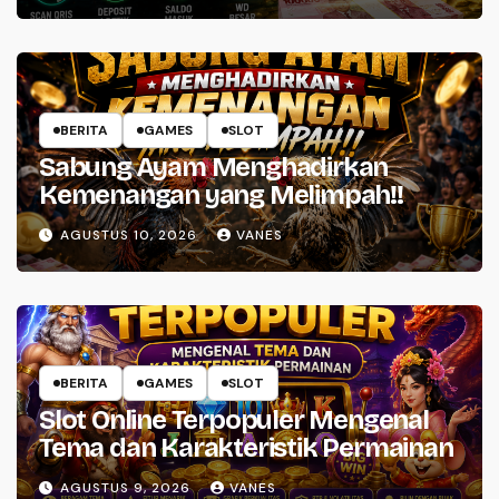
BERITA
GAMES
SLOT
Sabung Ayam Menghadirkan
Kemenangan yang Melimpah!!
AGUSTUS 10, 2026
VANES
BERITA
GAMES
SLOT
Slot Online Terpopuler Mengenal
Tema dan Karakteristik Permainan
AGUSTUS 9, 2026
VANES