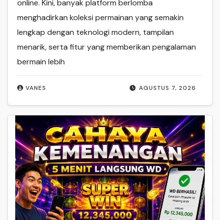
online. Kini, banyak platform berlomba
menghadirkan koleksi permainan yang semakin
lengkap dengan teknologi modern, tampilan
menarik, serta fitur yang memberikan pengalaman
bermain lebih
VANES
AGUSTUS 7, 2026