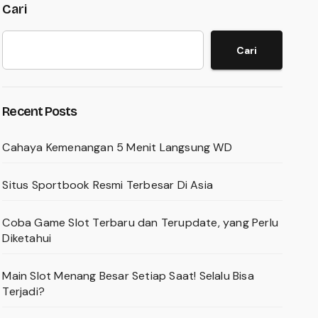
Cari
Cari
Recent Posts
Cahaya Kemenangan 5 Menit Langsung WD
Situs Sportbook Resmi Terbesar Di Asia
Coba Game Slot Terbaru dan Terupdate, yang Perlu
Diketahui
Main Slot Menang Besar Setiap Saat! Selalu Bisa
Terjadi?