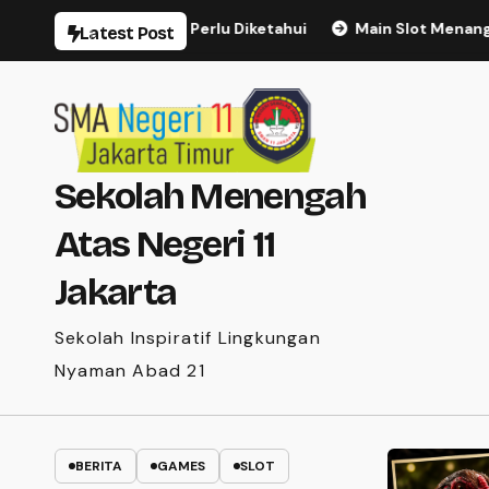
Skip
te, yang Perlu Diketahui
Main Slot Menang Besar Setiap Sa
Latest Post
to
content
Sekolah Menengah
Atas Negeri 11
Jakarta
Sekolah Inspiratif Lingkungan
Nyaman Abad 21
BERITA
GAMES
SLOT