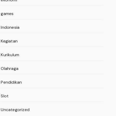
games
Indonesia
Kegiatan
Kurikulum
Olahraga
Pendidikan
Slot
Uncategorized