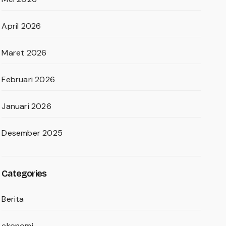
April 2026
Maret 2026
Februari 2026
Januari 2026
Desember 2025
Categories
Berita
ekonomi