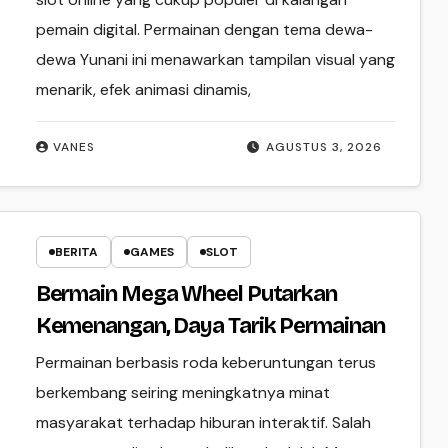
pemain digital. Permainan dengan tema dewa-
dewa Yunani ini menawarkan tampilan visual yang
menarik, efek animasi dinamis,
VANES
AGUSTUS 3, 2026
BERITA
GAMES
SLOT
Bermain Mega Wheel Putarkan
Kemenangan, Daya Tarik Permainan
Permainan berbasis roda keberuntungan terus
berkembang seiring meningkatnya minat
masyarakat terhadap hiburan interaktif. Salah