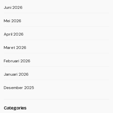
Juni 2026
Mei 2026
April 2026
Maret 2026
Februari 2026
Januari 2026
Desember 2025
Categories