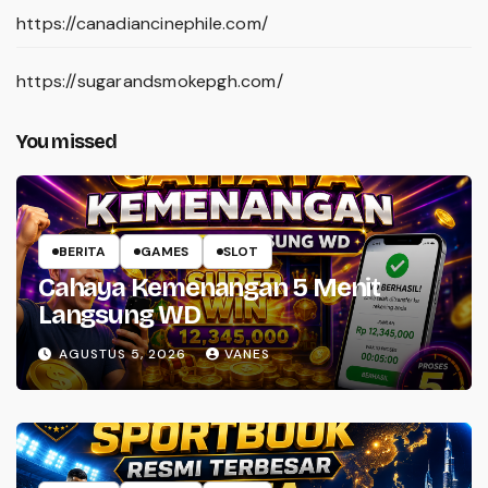
https://canadiancinephile.com/
https://sugarandsmokepgh.com/
You missed
BERITA
GAMES
SLOT
Cahaya Kemenangan 5 Menit
Langsung WD
AGUSTUS 5, 2026
VANES