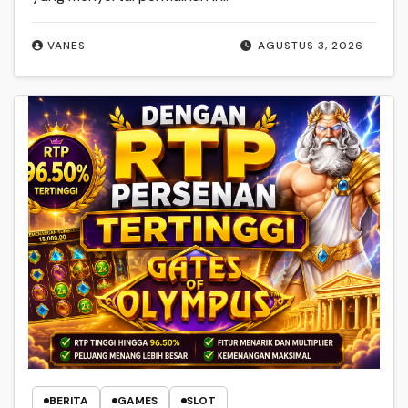
VANES
AGUSTUS 3, 2026
BERITA
GAMES
SLOT