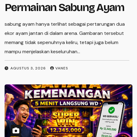
Terjadi?
ang sangat
Istilah “main slot menang besar setiap saat” kera
ahulu
muncul dalam berbagai promosi platform permai
i kasino,
digital. Kalimat tersebut terdengar sangat menar
karena memberikan kesan bahwa kemenangan…
AGUSTUS 4, 2026
VANES