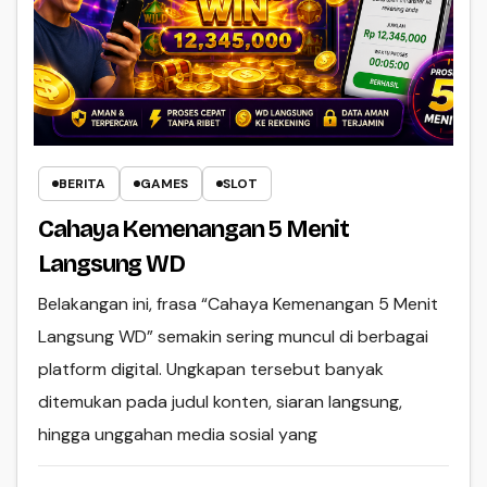
BERITA
GAMES
SLOT
Cahaya Kemenangan 5 Menit
Langsung WD
Belakangan ini, frasa “Cahaya Kemenangan 5 Menit
Langsung WD” semakin sering muncul di berbagai
platform digital. Ungkapan tersebut banyak
ditemukan pada judul konten, siaran langsung,
hingga unggahan media sosial yang