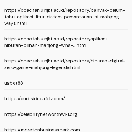
https://opac.fah.uinjkt.ac.id/repository/banyak-belum-
tahu-aplikasi-fitur-sistem-pemantauan-ai-mahjong-
ways.html
https://opac.fah.uinjkt.ac.id/repository/aplikasi-
hiburan-pilihan-mahjong-wins-3.html
https://opac.fah.uinjkt.ac.id/repository/hiburan-digital-
seru-game-mahjong-legenda.html
ugbet88
https://curbsidecafelv.com/
https://celebritynetworthwiki.org
https://moretonbusinesspark.com