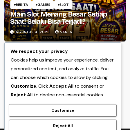
BERITA
GAMES
SLOT
Main Slot Menang Besar Setiap
Saat! Selalu Bisa Terjadi?
AGUSTUS 4, 2026
VANES
We respect your privacy
Cookies help us improve your experience, deliver
personalized content, and analyze traffic. You
can choose which cookies to allow by clicking
Customize
. Click
Accept All
to consent or
Reject All
to decline non-essential cookies.
Sekolah Menengah Atas
Negeri 11 Jakarta
Customize
Reject All