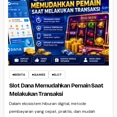
BERITA
GAMES
SLOT
Slot Dana Memudahkan Pemain Saat
Melakukan Transaksi
Dalam ekosistem hiburan digital, metode
pembayaran yang cepat, praktis, dan mudah