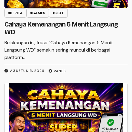
BERITA
GAMES
SLOT
Cahaya Kemenangan 5 Menit Langsung
WD
Belakangan ini, frasa “Cahaya Kemenangan 5 Menit
Langsung WD” semakin sering muncul di berbagai
platform…
AGUSTUS 5, 2026
VANES