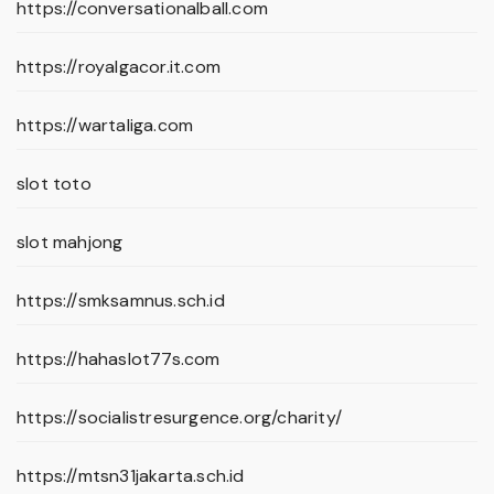
https://conversationalball.com
https://royalgacor.it.com
https://wartaliga.com
slot toto
slot mahjong
https://smksamnus.sch.id
https://hahaslot77s.com
https://socialistresurgence.org/charity/
https://mtsn31jakarta.sch.id