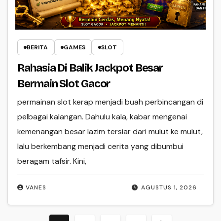
BERITA
GAMES
SLOT
Rahasia Di Balik Jackpot Besar
Bermain Slot Gacor
permainan slot kerap menjadi buah perbincangan di
pelbagai kalangan. Dahulu kala, kabar mengenai
kemenangan besar lazim tersiar dari mulut ke mulut,
lalu berkembang menjadi cerita yang dibumbui
beragam tafsir. Kini,
VANES
AGUSTUS 1, 2026