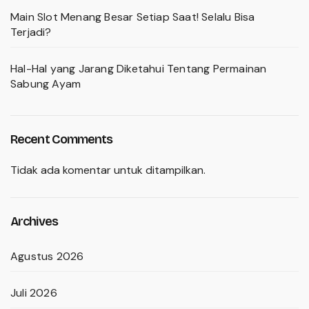
Main Slot Menang Besar Setiap Saat! Selalu Bisa
Terjadi?
Hal-Hal yang Jarang Diketahui Tentang Permainan
Sabung Ayam
Recent Comments
Tidak ada komentar untuk ditampilkan.
Archives
Agustus 2026
Juli 2026