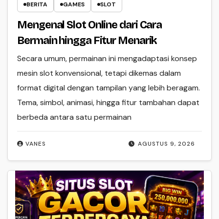
BERITA
GAMES
SLOT
Mengenal Slot Online dari Cara
Bermain hingga Fitur Menarik
Secara umum, permainan ini mengadaptasi konsep
mesin slot konvensional, tetapi dikemas dalam
format digital dengan tampilan yang lebih beragam.
Tema, simbol, animasi, hingga fitur tambahan dapat
berbeda antara satu permainan
VANES
AGUSTUS 9, 2026