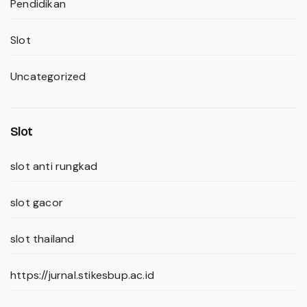
Pendidikan
Slot
Uncategorized
Slot
slot anti rungkad
slot gacor
slot thailand
https://jurnal.stikesbup.ac.id