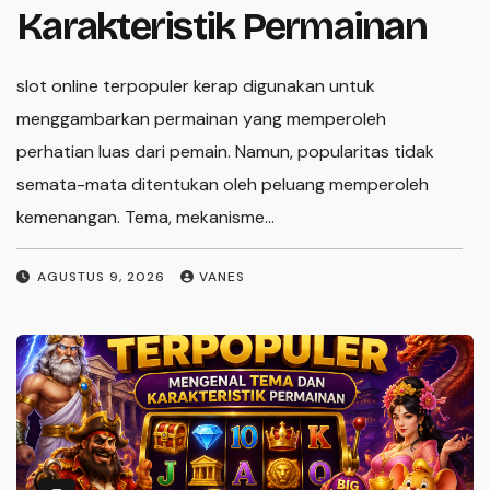
ermainan
Menarik
akan untuk
Secara umum, permainan ini mengadap
memperoleh
mesin slot konvensional, tetapi dikema
 popularitas tidak
digital dengan tampilan yang lebih ber
uang memperoleh
simbol, animasi, hingga fitur tambahan
AGUSTUS 9, 2026
VANES