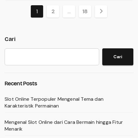
Paginasi
1
2
…
18
pos
Cari
Cari
Recent Posts
Slot Online Terpopuler Mengenal Tema dan
Karakteristik Permainan
Mengenal Slot Online dari Cara Bermain hingga Fitur
Menarik