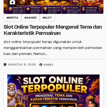
BERITA
GAMES
SLOT
Slot Online Terpopuler Mengenal Tema dan
Karakteristik Permainan
slot online terpopuler kerap digunakan untuk
menggambarkan permainan yang memperoleh perhatian
luas dari pemain. Namun,…
AGUSTUS 9, 2026
VANES