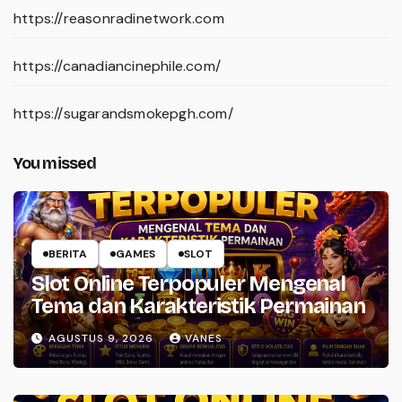
https://reasonradinetwork.com
https://canadiancinephile.com/
https://sugarandsmokepgh.com/
You missed
BERITA
GAMES
SLOT
Slot Online Terpopuler Mengenal
Tema dan Karakteristik Permainan
AGUSTUS 9, 2026
VANES