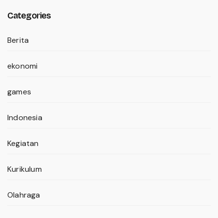
Categories
Berita
ekonomi
games
Indonesia
Kegiatan
Kurikulum
Olahraga