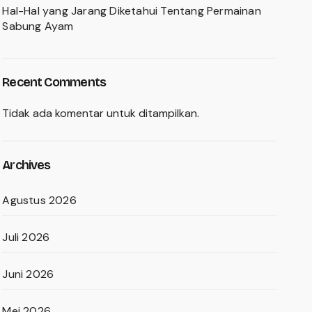
Hal-Hal yang Jarang Diketahui Tentang Permainan
Sabung Ayam
Recent Comments
Tidak ada komentar untuk ditampilkan.
Archives
Agustus 2026
Juli 2026
Juni 2026
Mei 2026