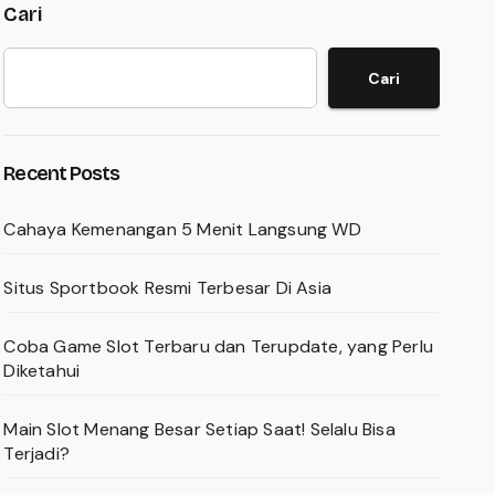
Cari
Cari
Recent Posts
Cahaya Kemenangan 5 Menit Langsung WD
Situs Sportbook Resmi Terbesar Di Asia
Coba Game Slot Terbaru dan Terupdate, yang Perlu
Diketahui
Main Slot Menang Besar Setiap Saat! Selalu Bisa
Terjadi?