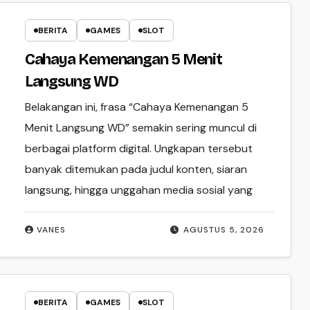
BERITA
GAMES
SLOT
Cahaya Kemenangan 5 Menit
Langsung WD
Belakangan ini, frasa “Cahaya Kemenangan 5
Menit Langsung WD” semakin sering muncul di
berbagai platform digital. Ungkapan tersebut
banyak ditemukan pada judul konten, siaran
langsung, hingga unggahan media sosial yang
VANES
AGUSTUS 5, 2026
BERITA
GAMES
SLOT