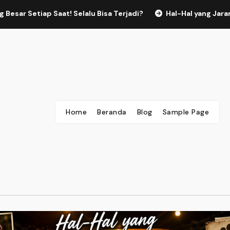
at! Selalu Bisa Terjadi?
Hal-Hal yang Jarang Diketahui T
Home
Beranda
Blog
Sample Page