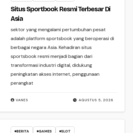
Situs Sportbook Resmi Terbesar Di
Asia
sektor yang mengalami pertumbuhan pesat
adalah platform sportsbook yang beroperasi di
berbagai negara Asia. Kehadiran situs
sportsbook resmi menjadi bagian dari
transformasi industri digital, didukung
peningkatan akses internet, penggunaan
perangkat
VANES
AGUSTUS 5, 2026
BERITA
GAMES
SLOT