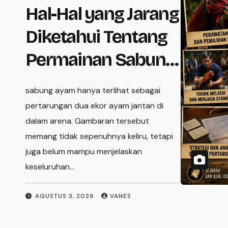
Cahaya
Kemenangan 5
Menit Langsung
WD
Belakangan ini, frasa “Cahaya
Kemenangan 5 Menit Langsung WD”
semakin sering muncul di berbagai
platform digital. Ungkapan tersebut
banyak ditemukan pada judul konten,
siaran langsung,…
AGUSTUS 5, 2026
VANES