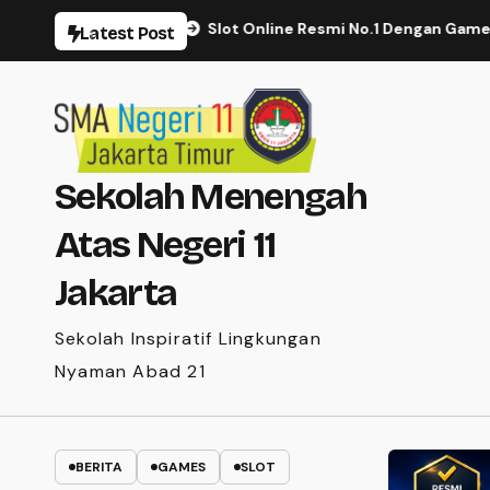
Skip
hatian
Slot Online Resmi No.1 Dengan Game Terlengkap
Latest Post
to
content
Sekolah Menengah
Atas Negeri 11
Jakarta
Sekolah Inspiratif Lingkungan
Nyaman Abad 21
BERITA
GAMES
SLOT