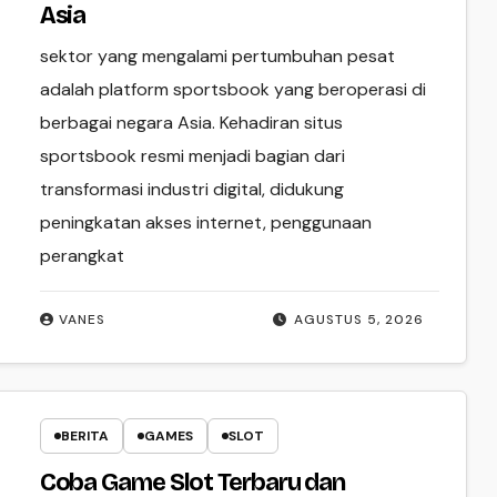
Asia
sektor yang mengalami pertumbuhan pesat
adalah platform sportsbook yang beroperasi di
berbagai negara Asia. Kehadiran situs
sportsbook resmi menjadi bagian dari
transformasi industri digital, didukung
peningkatan akses internet, penggunaan
perangkat
VANES
AGUSTUS 5, 2026
BERITA
GAMES
SLOT
Coba Game Slot Terbaru dan