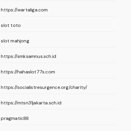
https://wartaliga.com
slot toto
slot mahjong
https://smksamnus.sch.id
https://hahaslot77s.com
https://socialistresurgence.org/charity/
https://mtsn31jakarta.sch.id
pragmatic88