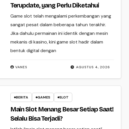
Terupdate, yang Perlu Diketahui
Game slot telah mengalami perkembangan yang
sangat pesat dalam beberapa tahun terakhir.
Jika dahulu permainan ini identik dengan mesin
mekanis di kasino, kini game slot hadir dalam
bentuk digital dengan
VANES
AGUSTUS 4, 2026
BERITA
GAMES
SLOT
Main Slot Menang Besar Setiap Saat!
Selalu Bisa Terjadi?