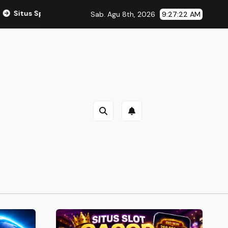
tbook Resmi Terbesar Di Asia
Situs Slot Gacor Terperca
Sab. Agu 8th, 2026
9:27:23 AM
BERITA
GAMES
SLOT