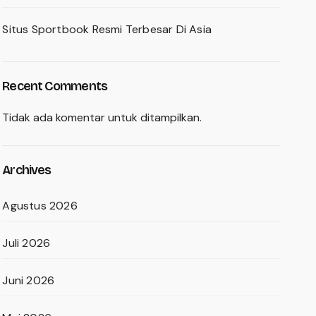
Situs Sportbook Resmi Terbesar Di Asia
Recent Comments
Tidak ada komentar untuk ditampilkan.
Archives
Agustus 2026
Juli 2026
Juni 2026