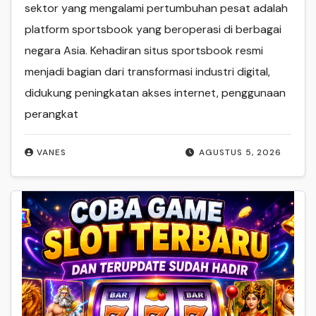
sektor yang mengalami pertumbuhan pesat adalah
platform sportsbook yang beroperasi di berbagai
negara Asia. Kehadiran situs sportsbook resmi
menjadi bagian dari transformasi industri digital,
didukung peningkatan akses internet, penggunaan
perangkat
VANES
AGUSTUS 5, 2026