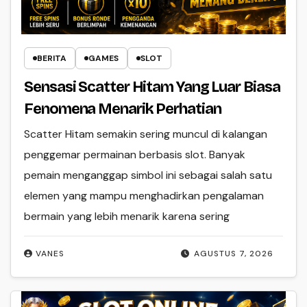
BERITA
GAMES
SLOT
Sensasi Scatter Hitam Yang Luar Biasa
Fenomena Menarik Perhatian
Scatter Hitam semakin sering muncul di kalangan
penggemar permainan berbasis slot. Banyak
pemain menganggap simbol ini sebagai salah satu
elemen yang mampu menghadirkan pengalaman
bermain yang lebih menarik karena sering
VANES
AGUSTUS 7, 2026