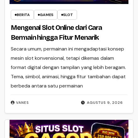
BERITA
GAMES
SLOT
Mengenal Slot Online dari Cara
Bermain hingga Fitur Menarik
Secara umum, permainan ini mengadaptasi konsep
mesin slot konvensional, tetapi dikemas dalam
format digital dengan tampilan yang lebih beragam.
Tema, simbol, animasi, hingga fitur tambahan dapat
berbeda antara satu permainan
VANES
AGUSTUS 9, 2026