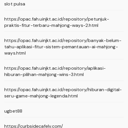
slot pulsa
https://opac.fah.uinjkt.ac.id/repository/petunjuk-
praktis-fitur-terbaru-mahjong-ways-2.html
https://opac.fah.uinjkt.ac.id/repository/banyak-belum-
tahu-aplikasi-fitur-sistem-pemantauan-ai-mahjong-
ways.html
https://opac.fah.uinjkt.ac.id/repository/aplikasi-
hiburan-pilihan-mahjong-wins-3.html
https://opac.fah.uinjkt.ac.id/repository/hiburan-digital-
seru-game-mahjong-legenda.html
ugbet88
https://curbsidecafelv.com/