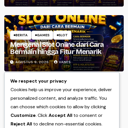
BERITA
GAMES
SLOT
Mengenal Slot Online dari Cara
Bermain hingga Fitur Menarik
AGUSTUS 9, 2026
VANES
We respect your privacy
Cookies help us improve your experience, deliver
personalized content, and analyze traffic. You
can choose which cookies to allow by clicking
Customize
. Click
Accept All
to consent or
Reject All
to decline non-essential cookies.