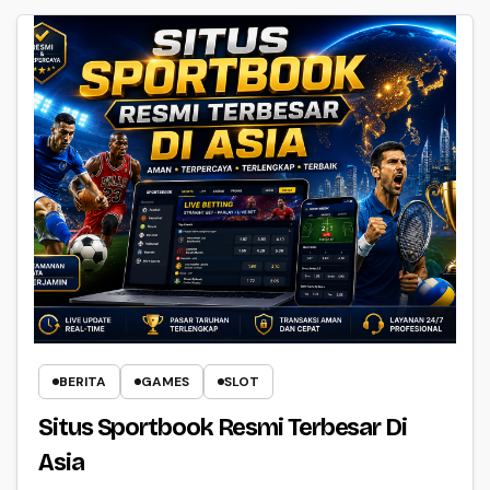
BERITA
GAMES
SLOT
Situs Sportbook Resmi Terbesar Di
Asia