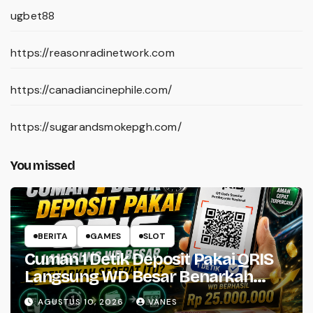
ugbet88
https://reasonradinetwork.com
https://canadiancinephile.com/
https://sugarandsmokepgh.com/
You missed
BERITA
GAMES
SLOT
Cuman 1 Detik Deposit Pakai QRIS
Langsung WD Besar Benarkah
Secepat Itu?
AGUSTUS 10, 2026
VANES