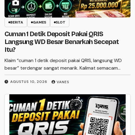
BERITA
GAMES
SLOT
Cuman 1 Detik Deposit Pakai QRIS
Langsung WD Besar Benarkah Secepat
Itu?
Klaim “cuman 1 detik deposit pakai QRIS, langsung WD
besar” terdengar sangat menarik. Kalimat semacam…
AGUSTUS 10, 2026
VANES