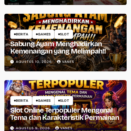
BERITA
GAMES
SLOT
Sabung Ayam Menghadirkan
Kemenangan yang Melimpah!!
AGUSTUS 10, 2026
VANES
BERITA
GAMES
SLOT
Slot Online Terpopuler Mengenal
Tema dan Karakteristik Permainan
AGUSTUS 9, 2026
VANES