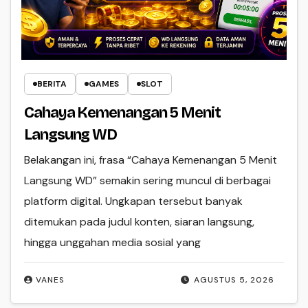
BERITA
GAMES
SLOT
Cahaya Kemenangan 5 Menit
Langsung WD
Belakangan ini, frasa “Cahaya Kemenangan 5 Menit
Langsung WD” semakin sering muncul di berbagai
platform digital. Ungkapan tersebut banyak
ditemukan pada judul konten, siaran langsung,
hingga unggahan media sosial yang
VANES
AGUSTUS 5, 2026