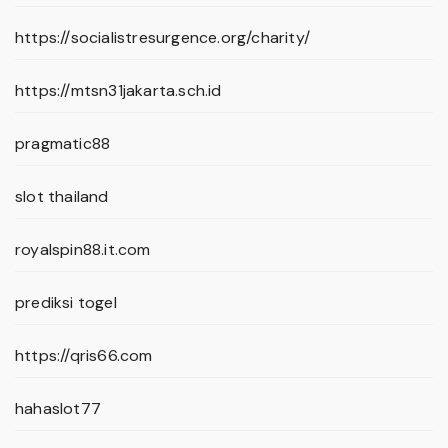
https://socialistresurgence.org/charity/
https://mtsn31jakarta.sch.id
pragmatic88
slot thailand
royalspin88.it.com
prediksi togel
https://qris66.com
hahaslot77