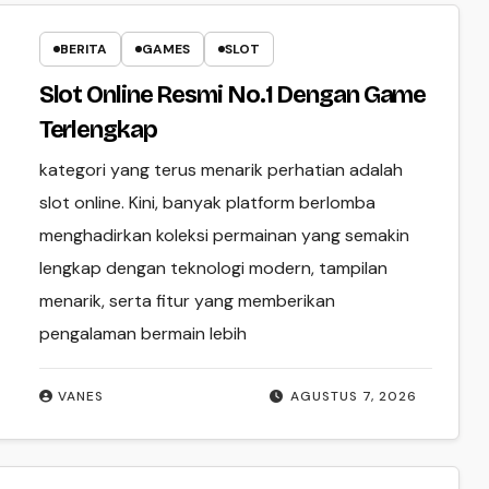
BERITA
GAMES
SLOT
Slot Online Resmi No.1 Dengan Game
Terlengkap
kategori yang terus menarik perhatian adalah
slot online. Kini, banyak platform berlomba
menghadirkan koleksi permainan yang semakin
lengkap dengan teknologi modern, tampilan
menarik, serta fitur yang memberikan
pengalaman bermain lebih
VANES
AGUSTUS 7, 2026