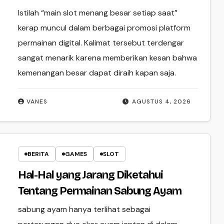
Istilah “main slot menang besar setiap saat”
kerap muncul dalam berbagai promosi platform
permainan digital. Kalimat tersebut terdengar
sangat menarik karena memberikan kesan bahwa
kemenangan besar dapat diraih kapan saja.
VANES
AGUSTUS 4, 2026
BERITA
GAMES
SLOT
Hal-Hal yang Jarang Diketahui
Tentang Permainan Sabung Ayam
sabung ayam hanya terlihat sebagai