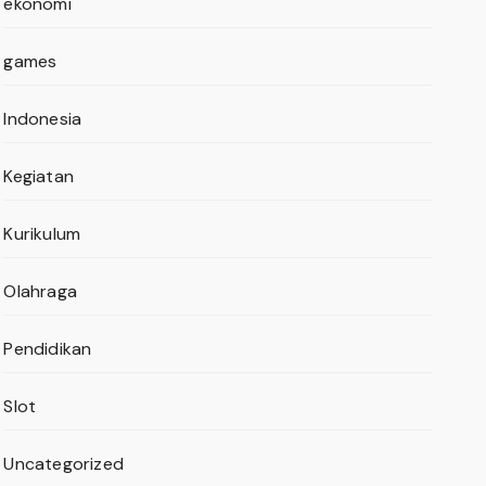
ekonomi
games
Indonesia
Kegiatan
Kurikulum
Olahraga
Pendidikan
Slot
Uncategorized