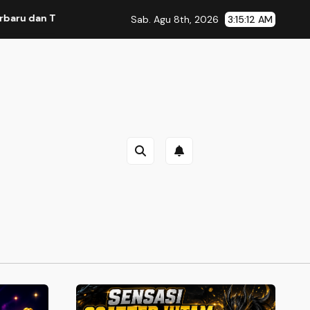
date, yang Perlu Diketahui
Sensasi Scatter Hitam Yang
Sab. Agu 8th, 2026
3:15:14 AM
BERITA
GAMES
SLOT