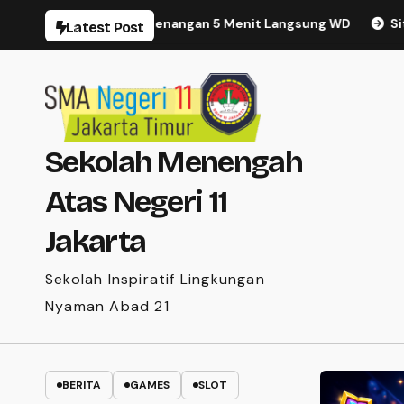
Skip
haya Kemenangan 5 Menit Langsung WD
Situs Sportbook 
Latest Post
to
content
Sekolah Menengah
Atas Negeri 11
Jakarta
Sekolah Inspiratif Lingkungan
Nyaman Abad 21
BERITA
GAMES
SLOT