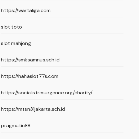
https://wartaliga.com
slot toto
slot mahjong
https://smksamnus.sch.id
https://hahaslot77s.com
https://socialistresurgence.org/charity/
https://mtsn31jakarta.sch.id
pragmatic88