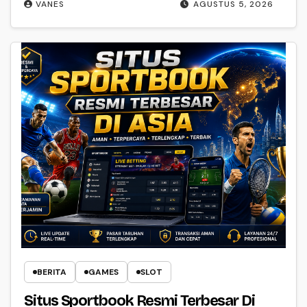
VANES
AGUSTUS 5, 2026
BERITA
GAMES
SLOT
Situs Sportbook Resmi Terbesar Di