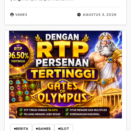
VANES
AGUSTUS 3, 2026
BERITA
GAMES
SLOT