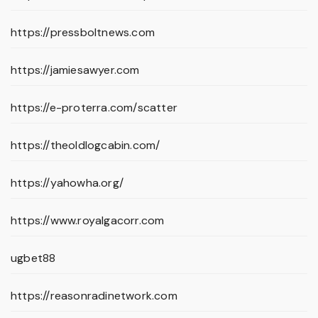
https://pressboltnews.com
https://jamiesawyer.com
https://e-proterra.com/scatter
https://theoldlogcabin.com/
https://yahowha.org/
https://www.royalgacorr.com
ugbet88
https://reasonradinetwork.com