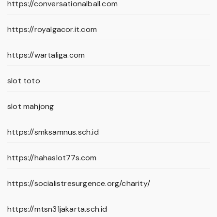
https://conversationalball.com
https://royalgacor.it.com
https://wartaliga.com
slot toto
slot mahjong
https://smksamnus.sch.id
https://hahaslot77s.com
https://socialistresurgence.org/charity/
https://mtsn31jakarta.sch.id