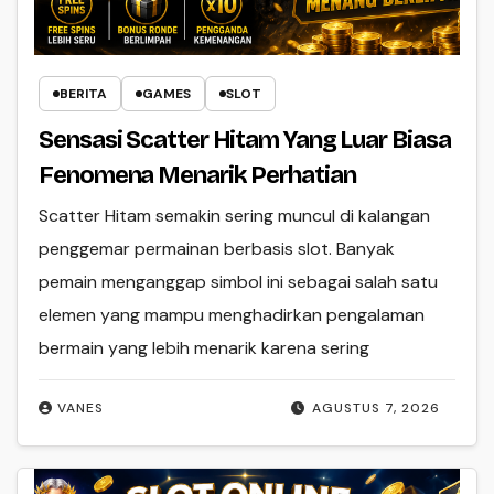
BERITA
GAMES
SLOT
Sensasi Scatter Hitam Yang Luar Biasa
Fenomena Menarik Perhatian
Scatter Hitam semakin sering muncul di kalangan
penggemar permainan berbasis slot. Banyak
pemain menganggap simbol ini sebagai salah satu
elemen yang mampu menghadirkan pengalaman
bermain yang lebih menarik karena sering
VANES
AGUSTUS 7, 2026