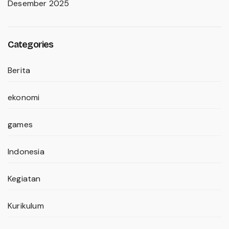
Desember 2025
Categories
Berita
ekonomi
games
Indonesia
Kegiatan
Kurikulum