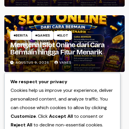
BERITA
GAMES
SLOT
Mengenal Slot Online dari Cara
Bermain hingga Fitur Menarik
AGUSTUS 9, 2026
VANES
We respect your privacy
Cookies help us improve your experience, deliver
personalized content, and analyze traffic. You
can choose which cookies to allow by clicking
Customize
. Click
Accept All
to consent or
Reject All
to decline non-essential cookies.