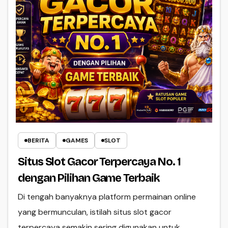
BERITA
GAMES
SLOT
Situs Slot Gacor Terpercaya No. 1
dengan Pilihan Game Terbaik
Di tengah banyaknya platform permainan online
yang bermunculan, istilah situs slot gacor
terpercaya semakin sering digunakan untuk