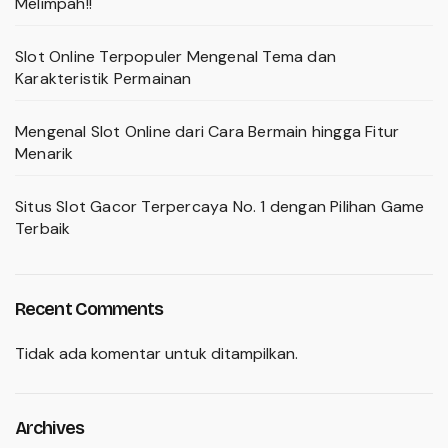
Melimpah!!
Slot Online Terpopuler Mengenal Tema dan
Karakteristik Permainan
Mengenal Slot Online dari Cara Bermain hingga Fitur
Menarik
Situs Slot Gacor Terpercaya No. 1 dengan Pilihan Game
Terbaik
Recent Comments
Tidak ada komentar untuk ditampilkan.
Archives