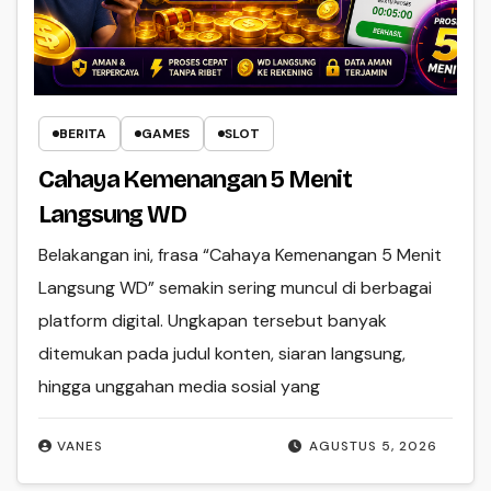
BERITA
GAMES
SLOT
Cahaya Kemenangan 5 Menit
Langsung WD
Belakangan ini, frasa “Cahaya Kemenangan 5 Menit
Langsung WD” semakin sering muncul di berbagai
platform digital. Ungkapan tersebut banyak
ditemukan pada judul konten, siaran langsung,
hingga unggahan media sosial yang
VANES
AGUSTUS 5, 2026