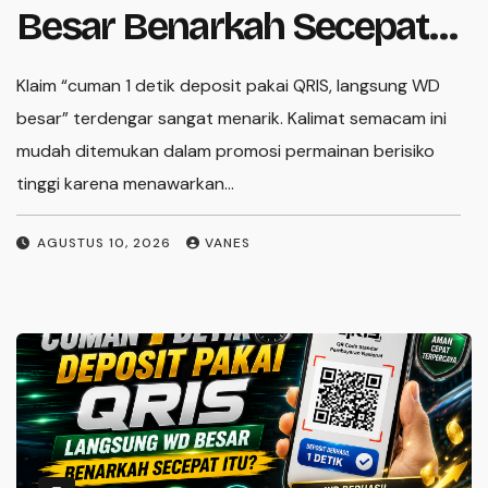
Besar Benarkah Secepat
Ke
tu?
Me
laim “cuman 1 detik deposit pakai QRIS, langsung WD
Di bal
esar” terdengar sangat menarik. Kalimat semacam ini
sabun
udah ditemukan dalam promosi permainan berisiko
tradis
inggi karena menawarkan…
aktivi
AGUSTUS 10, 2026
VANES
AGU