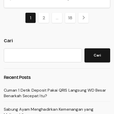
Paginasi
1
2
…
18
pos
Cari
Cari
Recent Posts
Cuman 1 Detik Deposit Pakai QRIS Langsung WD Besar
Benarkah Secepat Itu?
Sabung Ayam Menghadirkan Kemenangan yang