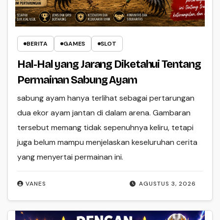
BERITA
GAMES
SLOT
Hal-Hal yang Jarang Diketahui Tentang
Permainan Sabung Ayam
sabung ayam hanya terlihat sebagai pertarungan
dua ekor ayam jantan di dalam arena. Gambaran
tersebut memang tidak sepenuhnya keliru, tetapi
juga belum mampu menjelaskan keseluruhan cerita
yang menyertai permainan ini.
VANES
AGUSTUS 3, 2026