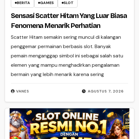
BERITA
GAMES
SLOT
Sensasi Scatter Hitam Yang Luar Biasa
Fenomena Menarik Perhatian
Scatter Hitam semakin sering muncul di kalangan
penggemar permainan berbasis slot. Banyak
pemain menganggap simbol ini sebagai salah satu
elemen yang mampu menghadirkan pengalaman
bermain yang lebih menarik karena sering
VANES
AGUSTUS 7, 2026