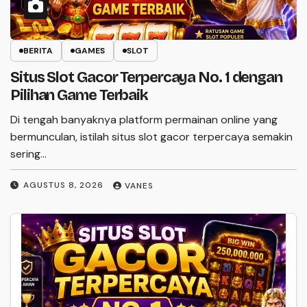
BERITA
GAMES
SLOT
Situs Slot Gacor Terpercaya No. 1 dengan
Pilihan Game Terbaik
Di tengah banyaknya platform permainan online yang
bermunculan, istilah situs slot gacor terpercaya semakin
sering…
AGUSTUS 8, 2026
VANES