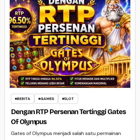
BERITA
GAMES
SLOT
Dengan RTP Persenan Tertinggi Gates
Of Olympus
Gates of Olympus menjadi salah satu permainan