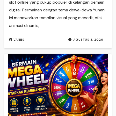
slot online yang cukup populer di kalangan pemain
digital. Permainan dengan tema dewa-dewa Yunani
ini menawarkan tampilan visual yang menarik, efek
animasi dinamis,
VANES
AGUSTUS 3, 2026