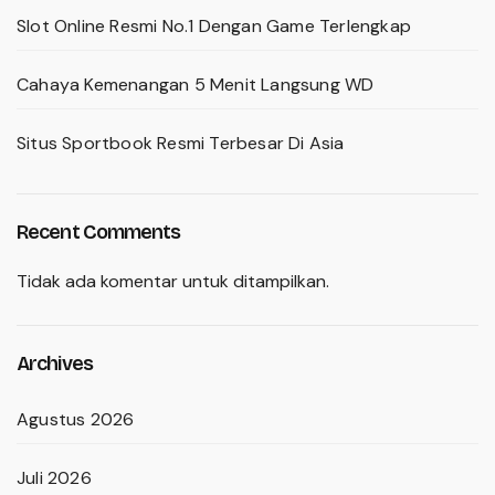
Slot Online Resmi No.1 Dengan Game Terlengkap
Cahaya Kemenangan 5 Menit Langsung WD
Situs Sportbook Resmi Terbesar Di Asia
Recent Comments
Tidak ada komentar untuk ditampilkan.
Archives
Agustus 2026
Juli 2026