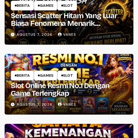
BERITA
GAMES
SLOT
Sensasi Scatter Hitam Yang Luar
Biasa Fenomena Menarik
Perhatian
AGUSTUS 7, 2026
VANES
BERITA
GAMES
SLOT
Slot Online Resmi No.1 Dengan
Game Terlengkap
AGUSTUS 7, 2026
VANES