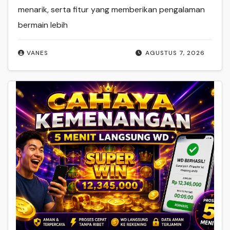
menarik, serta fitur yang memberikan pengalaman
bermain lebih
VANES
AGUSTUS 7, 2026