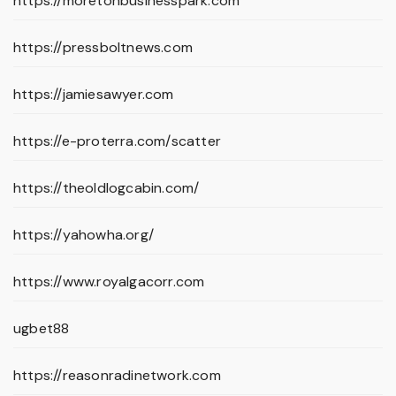
https://moretonbusinesspark.com
https://pressboltnews.com
https://jamiesawyer.com
https://e-proterra.com/scatter
https://theoldlogcabin.com/
https://yahowha.org/
https://www.royalgacorr.com
ugbet88
https://reasonradinetwork.com