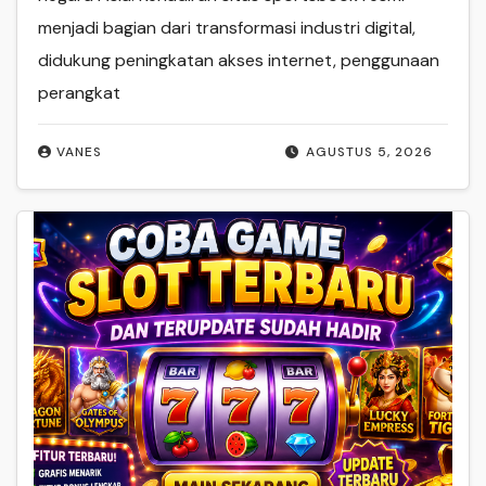
menjadi bagian dari transformasi industri digital,
didukung peningkatan akses internet, penggunaan
perangkat
VANES
AGUSTUS 5, 2026