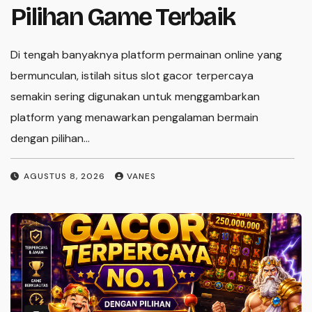
Pilihan Game Terbaik
F
Pe
Di tengah banyaknya platform permainan online yang
Scat
bermunculan, istilah situs slot gacor terpercaya
peng
semakin sering digunakan untuk menggambarkan
meng
platform yang menawarkan pengalaman bermain
mam
dengan pilihan…
A
AGUSTUS 8, 2026
VANES