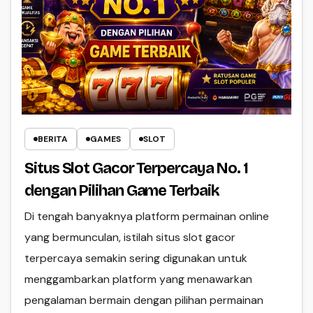
BERITA
GAMES
SLOT
Situs Slot Gacor Terpercaya No. 1
dengan Pilihan Game Terbaik
Di tengah banyaknya platform permainan online
yang bermunculan, istilah situs slot gacor
terpercaya semakin sering digunakan untuk
menggambarkan platform yang menawarkan
pengalaman bermain dengan pilihan permainan