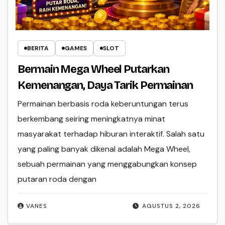
BERITA
GAMES
SLOT
Bermain Mega Wheel Putarkan
Kemenangan, Daya Tarik Permainan
Permainan berbasis roda keberuntungan terus
berkembang seiring meningkatnya minat
masyarakat terhadap hiburan interaktif. Salah satu
yang paling banyak dikenal adalah Mega Wheel,
sebuah permainan yang menggabungkan konsep
putaran roda dengan
VANES
AGUSTUS 2, 2026