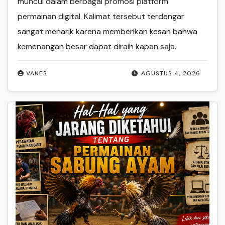
muncul dalam berbagai promosi platform
permainan digital. Kalimat tersebut terdengar
sangat menarik karena memberikan kesan bahwa
kemenangan besar dapat diraih kapan saja.
VANES
AGUSTUS 4, 2026