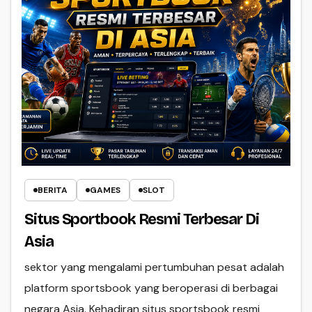
BERITA
GAMES
SLOT
Situs Sportbook Resmi Terbesar Di
Asia
sektor yang mengalami pertumbuhan pesat adalah
platform sportsbook yang beroperasi di berbagai
negara Asia. Kehadiran situs sportsbook resmi