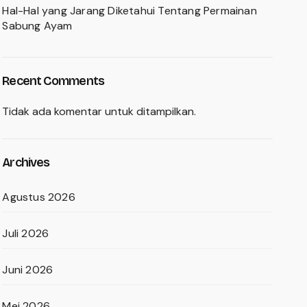
Hal-Hal yang Jarang Diketahui Tentang Permainan
Sabung Ayam
Recent Comments
Tidak ada komentar untuk ditampilkan.
Archives
Agustus 2026
Juli 2026
Juni 2026
Mei 2026