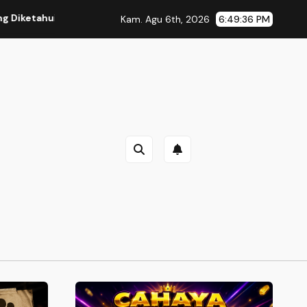
Tentang Permainan Sabung Ayam
Cahaya Kemenangan 5 
Kam. Agu 6th, 2026
6:49:38 PM
BERITA
GAMES
SLOT