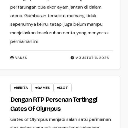
pertarungan dua ekor ayam jantan di dalam
arena. Gambaran tersebut memang tidak
sepenuhnya keliru, tetapi juga belum mampu
menjelaskan keseluruhan cerita yang menyertai
permainan ini.
VANES
AGUSTUS 3, 2026
BERITA
GAMES
SLOT
Dengan RTP Persenan Tertinggi
Gates Of Olympus
Gates of Olympus menjadi salah satu permainan
slot online yang cukup populer di kalangan