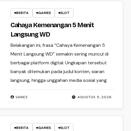
BERITA
GAMES
SLOT
Cahaya Kemenangan 5 Menit
Langsung WD
Belakangan ini, frasa “Cahaya Kemenangan 5
Menit Langsung WD” semakin sering muncul di
berbagai platform digital. Ungkapan tersebut
banyak ditemukan pada judul konten, siaran
langsung, hingga unggahan media sosial yang
VANES
AGUSTUS 5, 2026
BERITA
GAMES
SLOT