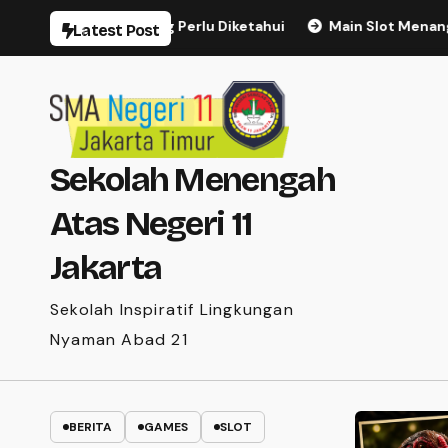
Skip
te, yang Perlu Diketahui
Main Slot Menang Besar Setiap S
Latest Post
to
content
Sekolah Menengah
Atas Negeri 11
Jakarta
Sekolah Inspiratif Lingkungan
Nyaman Abad 21
BERITA
GAMES
SLOT