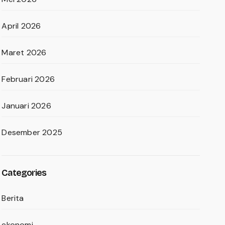
April 2026
Maret 2026
Februari 2026
Januari 2026
Desember 2025
Categories
Berita
ekonomi