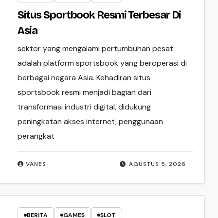
Situs Sportbook Resmi Terbesar Di
Asia
sektor yang mengalami pertumbuhan pesat
adalah platform sportsbook yang beroperasi di
berbagai negara Asia. Kehadiran situs
sportsbook resmi menjadi bagian dari
transformasi industri digital, didukung
peningkatan akses internet, penggunaan
perangkat
VANES
AGUSTUS 5, 2026
BERITA
GAMES
SLOT