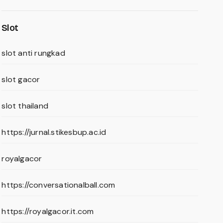
Slot
slot anti rungkad
slot gacor
slot thailand
https://jurnal.stikesbup.ac.id
royalgacor
https://conversationalball.com
https://royalgacor.it.com