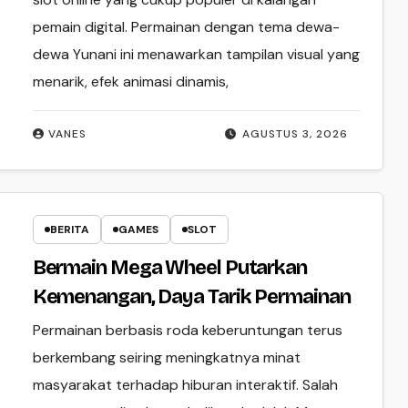
pemain digital. Permainan dengan tema dewa-
dewa Yunani ini menawarkan tampilan visual yang
menarik, efek animasi dinamis,
VANES
AGUSTUS 3, 2026
BERITA
GAMES
SLOT
Bermain Mega Wheel Putarkan
Kemenangan, Daya Tarik Permainan
Permainan berbasis roda keberuntungan terus
berkembang seiring meningkatnya minat
masyarakat terhadap hiburan interaktif. Salah