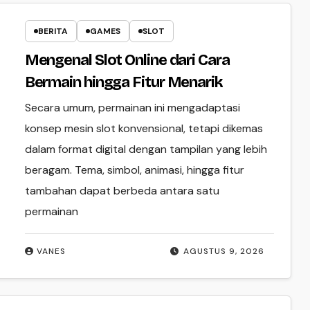
BERITA
GAMES
SLOT
Mengenal Slot Online dari Cara
Bermain hingga Fitur Menarik
Secara umum, permainan ini mengadaptasi
konsep mesin slot konvensional, tetapi dikemas
dalam format digital dengan tampilan yang lebih
beragam. Tema, simbol, animasi, hingga fitur
tambahan dapat berbeda antara satu
permainan
VANES
AGUSTUS 9, 2026