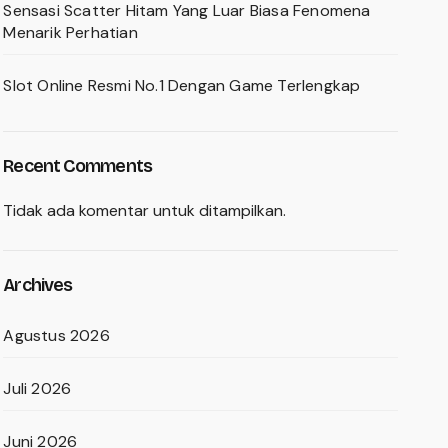
Sensasi Scatter Hitam Yang Luar Biasa Fenomena
Menarik Perhatian
Slot Online Resmi No.1 Dengan Game Terlengkap
Recent Comments
Tidak ada komentar untuk ditampilkan.
Archives
Agustus 2026
Juli 2026
Juni 2026