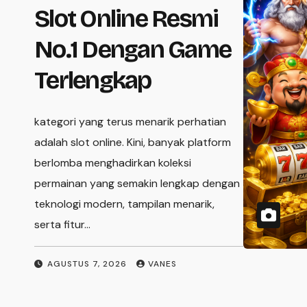
Slot Online
Terpopuler
Mengenal Tema
dan Karakteristik
slot online terpopuler kerap digunakan
Permainan
untuk menggambarkan permainan yang
memperoleh perhatian luas dari pemain.
Namun, popularitas tidak semata-mata
ditentukan oleh peluang memperoleh
kemenangan. Tema, mekanisme…
AGUSTUS 9, 2026
VANES