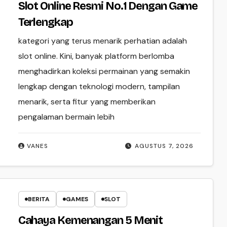
Slot Online Resmi No.1 Dengan Game
Terlengkap
kategori yang terus menarik perhatian adalah
slot online. Kini, banyak platform berlomba
menghadirkan koleksi permainan yang semakin
lengkap dengan teknologi modern, tampilan
menarik, serta fitur yang memberikan
pengalaman bermain lebih
VANES
AGUSTUS 7, 2026
BERITA
GAMES
SLOT
Cahaya Kemenangan 5 Menit