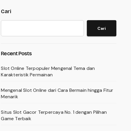
Cari
Cari
Recent Posts
Slot Online Terpopuler Mengenal Tema dan
Karakteristik Permainan
Mengenal Slot Online dari Cara Bermain hingga Fitur
Menarik
Situs Slot Gacor Terpercaya No. 1 dengan Pilihan
Game Terbaik