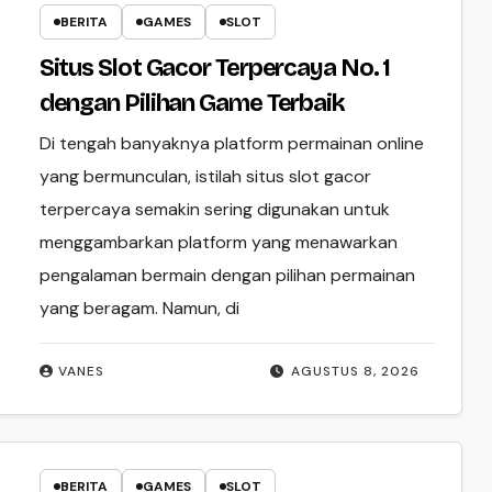
BERITA
GAMES
SLOT
Situs Slot Gacor Terpercaya No. 1
dengan Pilihan Game Terbaik
Di tengah banyaknya platform permainan online
yang bermunculan, istilah situs slot gacor
terpercaya semakin sering digunakan untuk
menggambarkan platform yang menawarkan
pengalaman bermain dengan pilihan permainan
yang beragam. Namun, di
VANES
AGUSTUS 8, 2026
BERITA
GAMES
SLOT