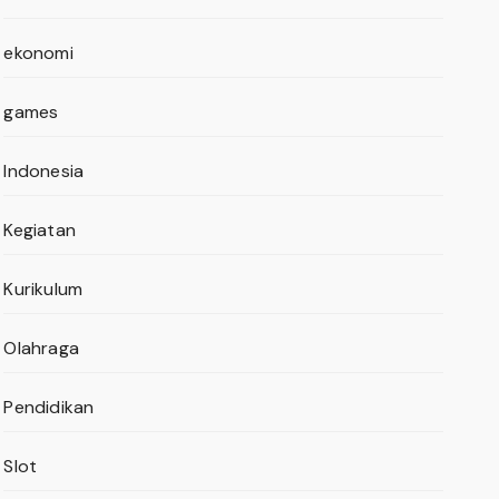
ekonomi
games
Indonesia
Kegiatan
Kurikulum
Olahraga
Pendidikan
Slot