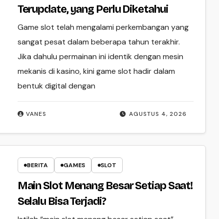
Terupdate, yang Perlu Diketahui
Game slot telah mengalami perkembangan yang
sangat pesat dalam beberapa tahun terakhir.
Jika dahulu permainan ini identik dengan mesin
mekanis di kasino, kini game slot hadir dalam
bentuk digital dengan
VANES
AGUSTUS 4, 2026
BERITA
GAMES
SLOT
Main Slot Menang Besar Setiap Saat!
Selalu Bisa Terjadi?