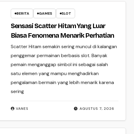
BERITA
GAMES
SLOT
Sensasi Scatter Hitam Yang Luar
Biasa Fenomena Menarik Perhatian
Scatter Hitam semakin sering muncul di kalangan
penggemar permainan berbasis slot. Banyak
pemain menganggap simbol ini sebagai salah
satu elemen yang mampu menghadirkan
pengalaman bermain yang lebih menarik karena
sering
VANES
AGUSTUS 7, 2026