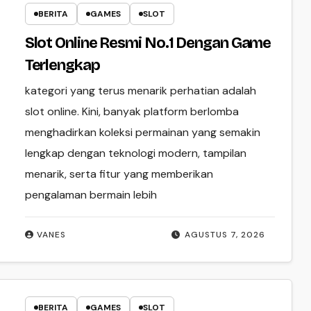
BERITA
GAMES
SLOT
Slot Online Resmi No.1 Dengan Game
Terlengkap
kategori yang terus menarik perhatian adalah
slot online. Kini, banyak platform berlomba
menghadirkan koleksi permainan yang semakin
lengkap dengan teknologi modern, tampilan
menarik, serta fitur yang memberikan
pengalaman bermain lebih
VANES
AGUSTUS 7, 2026
BERITA
GAMES
SLOT