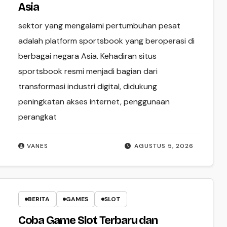
Asia
sektor yang mengalami pertumbuhan pesat
adalah platform sportsbook yang beroperasi di
berbagai negara Asia. Kehadiran situs
sportsbook resmi menjadi bagian dari
transformasi industri digital, didukung
peningkatan akses internet, penggunaan
perangkat
VANES
AGUSTUS 5, 2026
BERITA
GAMES
SLOT
Coba Game Slot Terbaru dan