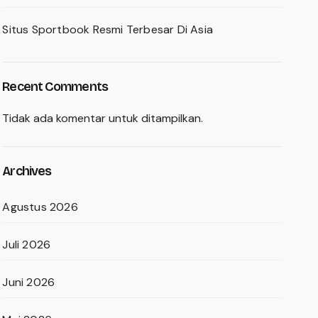
Situs Sportbook Resmi Terbesar Di Asia
Recent Comments
Tidak ada komentar untuk ditampilkan.
Archives
Agustus 2026
Juli 2026
Juni 2026