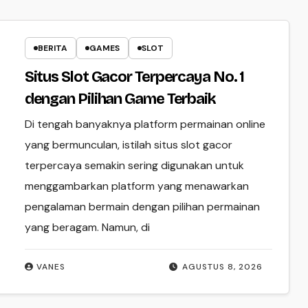
BERITA
GAMES
SLOT
Situs Slot Gacor Terpercaya No. 1
dengan Pilihan Game Terbaik
Di tengah banyaknya platform permainan online
yang bermunculan, istilah situs slot gacor
terpercaya semakin sering digunakan untuk
menggambarkan platform yang menawarkan
pengalaman bermain dengan pilihan permainan
yang beragam. Namun, di
VANES
AGUSTUS 8, 2026