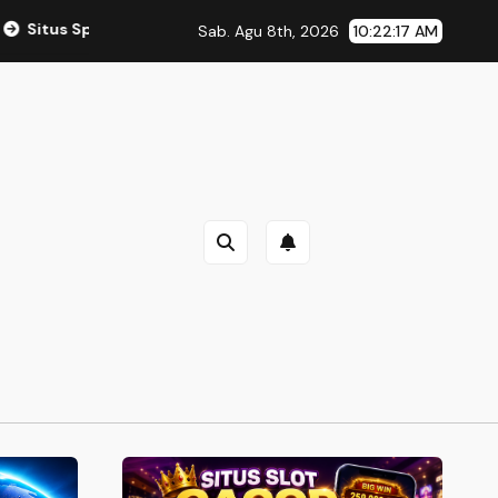
tbook Resmi Terbesar Di Asia
Situs Slot Gacor Terperca
Sab. Agu 8th, 2026
10:22:19 AM
BERITA
GAMES
SLOT