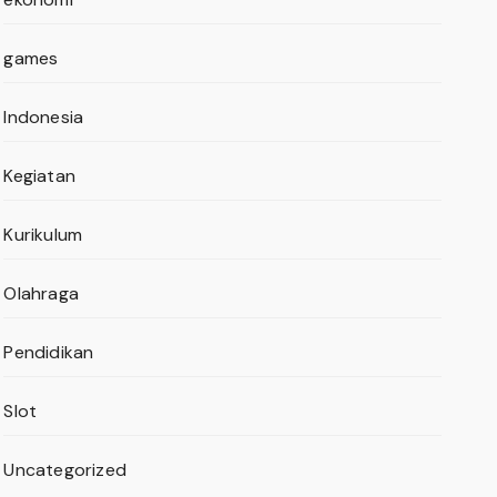
games
Indonesia
Kegiatan
Kurikulum
Olahraga
Pendidikan
Slot
Uncategorized