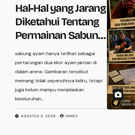
Cahaya
Kemenangan 5
Menit Langsung
WD
Belakangan ini, frasa “Cahaya
Kemenangan 5 Menit Langsung WD”
semakin sering muncul di berbagai
platform digital. Ungkapan tersebut
banyak ditemukan pada judul konten,
siaran langsung,…
AGUSTUS 5, 2026
VANES