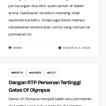
pertarungan dua ekor ayam jantan di dalam
arena. Gambaran tersebut memang tidak
sepenuhnya keliru, tetapi juga belum mampu
menjelaskan keseluruhan cerita yang menyertai
permainan ini.
VANES
AGUSTUS 3, 2026
BERITA
GAMES
SLOT
Dengan RTP Persenan Tertinggi
Gates Of Olympus
Gates of Olympus menjadi salah satu permainan
slot online yang cukup populer di kalangan