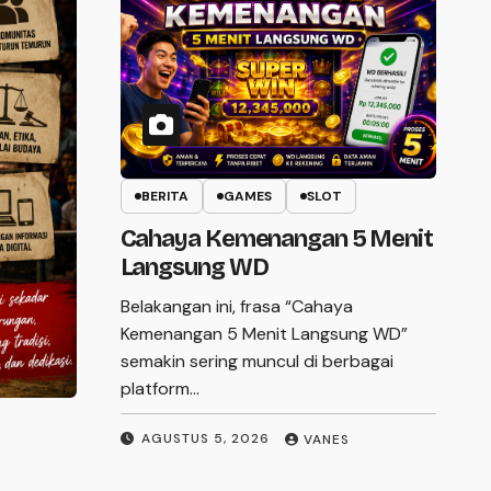
Situs Sportbook
Resmi Terbesar Di
Asia
sektor yang mengalami pertumbuhan
BERITA
GAMES
SLOT
pesat adalah platform sportsbook yang
Cahaya Kemenangan 5 Menit
beroperasi di berbagai negara Asia.
Langsung WD
Kehadiran situs sportsbook resmi menjadi
Belakangan ini, frasa “Cahaya
bagian dari transformasi industri digital,
Kemenangan 5 Menit Langsung WD”
didukung…
semakin sering muncul di berbagai
platform…
AGUSTUS 5, 2026
VANES
AGUSTUS 5, 2026
VANES