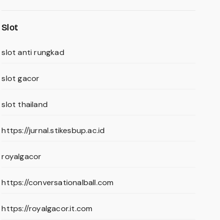
Slot
slot anti rungkad
slot gacor
slot thailand
https://jurnal.stikesbup.ac.id
royalgacor
https://conversationalball.com
https://royalgacor.it.com