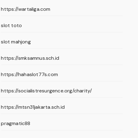
https://wartaliga.com
slot toto
slot mahjong
https://smksamnus.sch.id
https://hahaslot77s.com
https://socialistresurgence.org/charity/
https://mtsn31jakarta.sch.id
pragmatic88