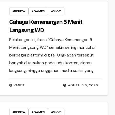
BERITA
GAMES
SLOT
Cahaya Kemenangan 5 Menit
Langsung WD
Belakangan ini, frasa “Cahaya Kemenangan 5
Menit Langsung WD” semakin sering muncul di
berbagai platform digital. Ungkapan tersebut
banyak ditemukan pada judul konten, siaran
langsung, hingga unggahan media sosial yang
VANES
AGUSTUS 5, 2026
BERITA
GAMES
SLOT