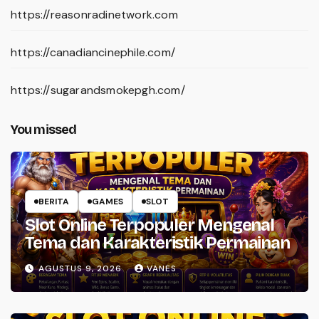
https://reasonradinetwork.com
https://canadiancinephile.com/
https://sugarandsmokepgh.com/
You missed
BERITA
GAMES
SLOT
Slot Online Terpopuler Mengenal
Tema dan Karakteristik Permainan
AGUSTUS 9, 2026
VANES