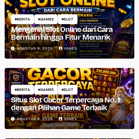
BERITA
GAMES
SLOT
Mengenal Slot Online dari Cara
Bermain hingga Fitur Menarik
AGUSTUS 9, 2026
VANES
BERITA
GAMES
SLOT
Situs Slot Gacor Terpercaya No. 1
dengan Pilihan Game Terbaik
AGUSTUS 8, 2026
VANES