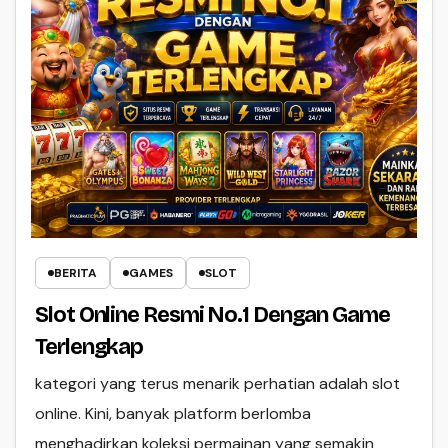
BERITA
GAMES
SLOT
Slot Online Resmi No.1 Dengan Game
Terlengkap
kategori yang terus menarik perhatian adalah slot
online. Kini, banyak platform berlomba
menghadirkan koleksi permainan yang semakin