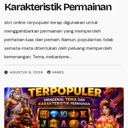
ristik Permainan
Menarik
populer kerap digunakan untuk
Secara umum, perma
 permainan yang memperoleh
mesin slot konvensi
dari pemain. Namun, popularitas tidak
digital dengan tamp
tentukan oleh peluang memperoleh
simbol, animasi, hi
ema, mekanisme…
AGUSTUS 9, 2026
026
VANES