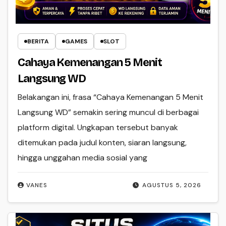
BERITA
GAMES
SLOT
Cahaya Kemenangan 5 Menit
Langsung WD
Belakangan ini, frasa “Cahaya Kemenangan 5 Menit
Langsung WD” semakin sering muncul di berbagai
platform digital. Ungkapan tersebut banyak
ditemukan pada judul konten, siaran langsung,
hingga unggahan media sosial yang
VANES
AGUSTUS 5, 2026