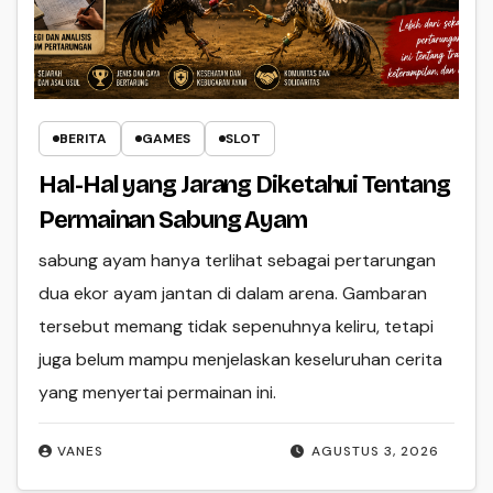
BERITA
GAMES
SLOT
Hal-Hal yang Jarang Diketahui Tentang
Permainan Sabung Ayam
sabung ayam hanya terlihat sebagai pertarungan
dua ekor ayam jantan di dalam arena. Gambaran
tersebut memang tidak sepenuhnya keliru, tetapi
juga belum mampu menjelaskan keseluruhan cerita
yang menyertai permainan ini.
VANES
AGUSTUS 3, 2026