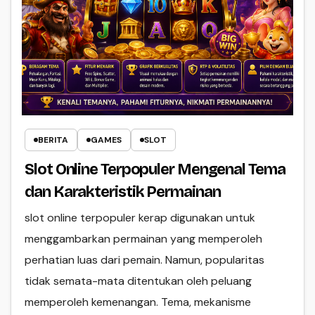
BERITA
GAMES
SLOT
Slot Online Terpopuler Mengenal Tema
dan Karakteristik Permainan
slot online terpopuler kerap digunakan untuk
menggambarkan permainan yang memperoleh
perhatian luas dari pemain. Namun, popularitas
tidak semata-mata ditentukan oleh peluang
memperoleh kemenangan. Tema, mekanisme