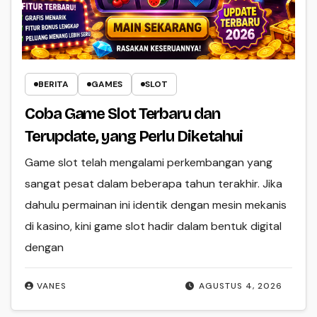
BERITA
GAMES
SLOT
Coba Game Slot Terbaru dan
Terupdate, yang Perlu Diketahui
Game slot telah mengalami perkembangan yang
sangat pesat dalam beberapa tahun terakhir. Jika
dahulu permainan ini identik dengan mesin mekanis
di kasino, kini game slot hadir dalam bentuk digital
dengan
VANES
AGUSTUS 4, 2026