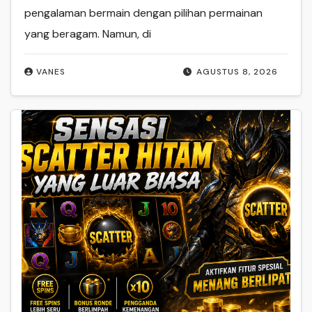
pengalaman bermain dengan pilihan permainan
yang beragam. Namun, di
VANES
AGUSTUS 8, 2026