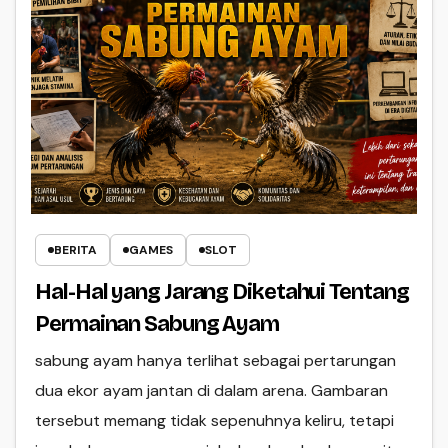
BERITA
GAMES
SLOT
Hal-Hal yang Jarang Diketahui Tentang
Permainan Sabung Ayam
sabung ayam hanya terlihat sebagai pertarungan
dua ekor ayam jantan di dalam arena. Gambaran
tersebut memang tidak sepenuhnya keliru, tetapi