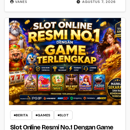
VANES
AGUSTUS 7, 2026
BERITA
GAMES
SLOT
Slot Online Resmi No.1 Dengan Game