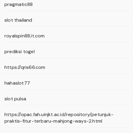
pragmatic88
slot thailand
royalspin88.it.com
prediksi togel
https://qris66.com
hahaslot77
slot pulsa
https://opac.fah.uinjkt.ac.id/repository/petunjuk-
praktis-fitur-terbaru-mahjong-ways-2.html