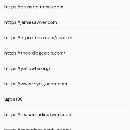
https://pressboltnews.com
https://jamiesawyer.com
https://e-proterra.com/scatter
https://theoldlogcabin.com/
https://yahowha.org/
https://www.royalgacorr.com
ugbet88
https://reasonradinetwork.com
https://canadiancinephile.com/