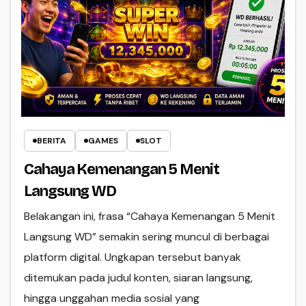
BERITA
GAMES
SLOT
Cahaya Kemenangan 5 Menit
Langsung WD
Belakangan ini, frasa “Cahaya Kemenangan 5 Menit
Langsung WD” semakin sering muncul di berbagai
platform digital. Ungkapan tersebut banyak
ditemukan pada judul konten, siaran langsung,
hingga unggahan media sosial yang