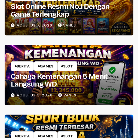
Slot Online Resmi No.1 Dengan
Game Terlengkap
AGUSTUS 7, 2026
VANES
BERITA
GAMES
SLOT
Cahaya Kemenangan 5 Menit
Langsung WD
AGUSTUS 5, 2026
VANES
BERITA
GAMES
SLOT