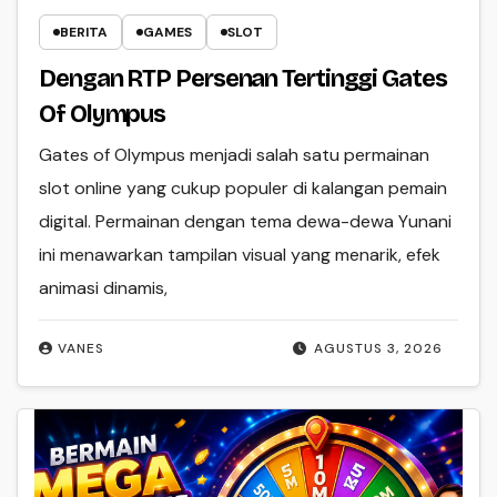
BERITA
GAMES
SLOT
Dengan RTP Persenan Tertinggi Gates
Of Olympus
Gates of Olympus menjadi salah satu permainan
slot online yang cukup populer di kalangan pemain
digital. Permainan dengan tema dewa-dewa Yunani
ini menawarkan tampilan visual yang menarik, efek
animasi dinamis,
VANES
AGUSTUS 3, 2026