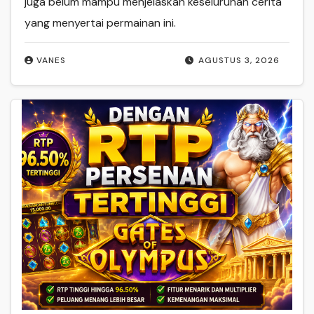
juga belum mampu menjelaskan keseluruhan cerita
yang menyertai permainan ini.
VANES
AGUSTUS 3, 2026