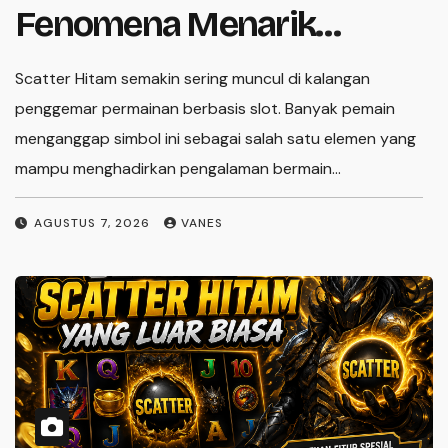
omena Menarik
kategori ya
hatian
online. Kin
 Hitam semakin sering muncul di kalangan
koleksi per
ar permainan berbasis slot. Banyak pemain
teknologi mo
gap simbol ini sebagai salah satu elemen yang
menghadirkan pengalaman bermain…
AGUSTUS 7
US 7, 2026
VANES