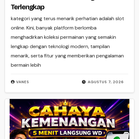
Terlengkap
kategori yang terus menarik perhatian adalah slot
online. Kini, banyak platform berlomba
menghadirkan koleksi permainan yang semakin
lengkap dengan teknologi modern, tampilan
menarik, serta fitur yang memberikan pengalaman
bermain lebih
VANES
AGUSTUS 7, 2026