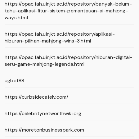
https://opac.fah.uinjkt.ac.id/repository/banyak-belum-
tahu-aplikasi-fitur-sistem-pemantauan-ai-mahjong-
ways.html
https://opac.fah.uinjkt.ac.id/repository/aplikasi-
hiburan-pilihan-mahjong-wins-3.html
https://opac.fah.uinjkt.ac.id/repository/hiburan-digital-
seru-game-mahjong-legenda.html
ugbet88
https://curbsidecafelv.com/
https://celebritynetworthwiki.org
https://moretonbusinesspark.com