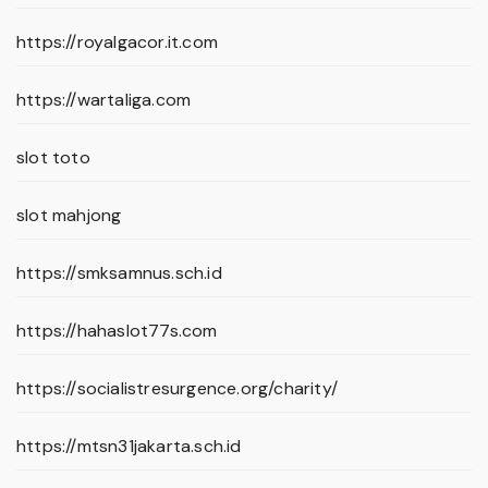
https://royalgacor.it.com
https://wartaliga.com
slot toto
slot mahjong
https://smksamnus.sch.id
https://hahaslot77s.com
https://socialistresurgence.org/charity/
https://mtsn31jakarta.sch.id