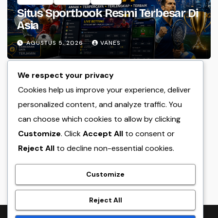
Situs Sportbook Resmi Terbesar Di
Asia
AGUSTUS 5, 2026
VANES
We respect your privacy
Cookies help us improve your experience, deliver
personalized content, and analyze traffic. You
can choose which cookies to allow by clicking
Customize
. Click
Accept All
to consent or
Reject All
to decline non-essential cookies.
Sekolah Menengah Atas
Negeri 11 Jakarta
Customize
Reject All