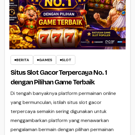
BERITA
GAMES
SLOT
Situs Slot Gacor Terpercaya No. 1
dengan Pilihan Game Terbaik
Di tengah banyaknya platform permainan online
yang bermunculan, istilah situs slot gacor
terpercaya semakin sering digunakan untuk
menggambarkan platform yang menawarkan
pengalaman bermain dengan pilihan permainan