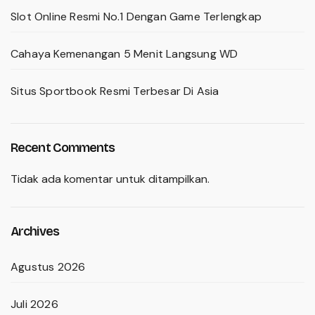
Slot Online Resmi No.1 Dengan Game Terlengkap
Cahaya Kemenangan 5 Menit Langsung WD
Situs Sportbook Resmi Terbesar Di Asia
Recent Comments
Tidak ada komentar untuk ditampilkan.
Archives
Agustus 2026
Juli 2026