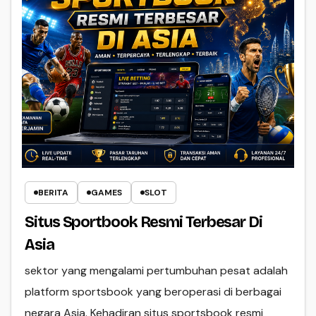
BERITA
GAMES
SLOT
Situs Sportbook Resmi Terbesar Di
Asia
sektor yang mengalami pertumbuhan pesat adalah
platform sportsbook yang beroperasi di berbagai
negara Asia. Kehadiran situs sportsbook resmi