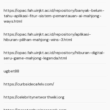
https://opac.fah.uinjkt.ac.id/repository/banyak-belum-
tahu-aplikasi-fitur-sistem-pemantauan-ai-mahjong-
ways.html
https://opac.fah.uinjkt.ac.id/repository/aplikasi-
hiburan-pilihan-mahjong-wins-3.html
https://opac.fah.uinjkt.ac.id/repository/hiburan-digital-
seru-game-mahjong-legenda.html
ugbet88
https://curbsidecafelv.com/
https://celebritynetworthwiki.org