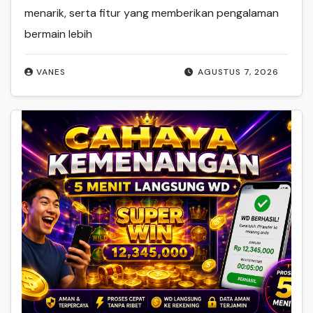
menarik, serta fitur yang memberikan pengalaman
bermain lebih
VANES
AGUSTUS 7, 2026