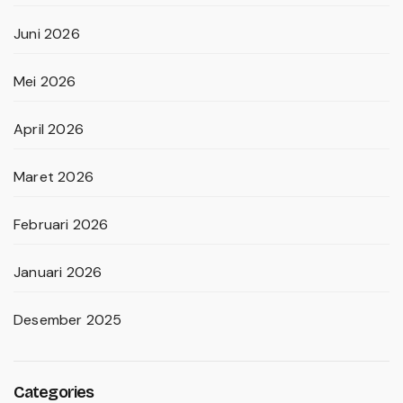
Juni 2026
Mei 2026
April 2026
Maret 2026
Februari 2026
Januari 2026
Desember 2025
Categories