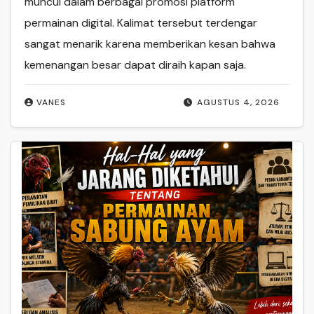
muncul dalam berbagai promosi platform
permainan digital. Kalimat tersebut terdengar
sangat menarik karena memberikan kesan bahwa
kemenangan besar dapat diraih kapan saja.
VANES
AGUSTUS 4, 2026