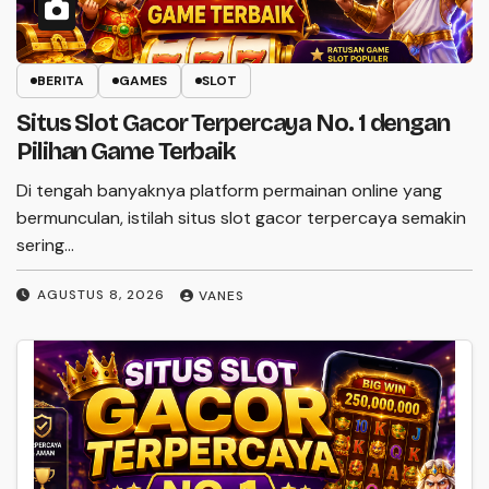
BERITA
GAMES
SLOT
Situs Slot Gacor Terpercaya No. 1 dengan
Pilihan Game Terbaik
Di tengah banyaknya platform permainan online yang
bermunculan, istilah situs slot gacor terpercaya semakin
sering…
AGUSTUS 8, 2026
VANES