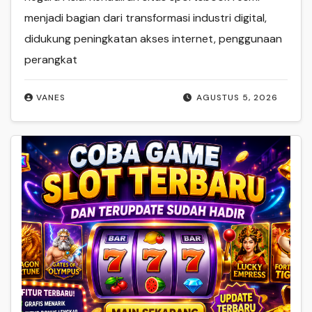
menjadi bagian dari transformasi industri digital,
didukung peningkatan akses internet, penggunaan
perangkat
VANES
AGUSTUS 5, 2026