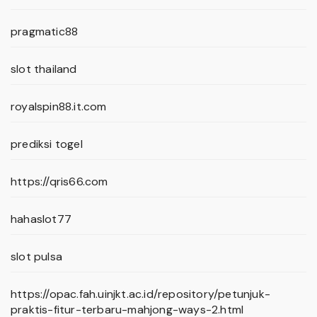
pragmatic88
slot thailand
royalspin88.it.com
prediksi togel
https://qris66.com
hahaslot77
slot pulsa
https://opac.fah.uinjkt.ac.id/repository/petunjuk-
praktis-fitur-terbaru-mahjong-ways-2.html