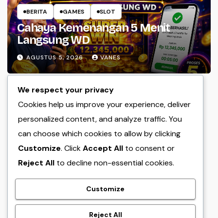
BERITA
GAMES
SLOT
Cahaya Kemenangan 5 Menit
Langsung WD
AGUSTUS 5, 2026
VANES
We respect your privacy
Cookies help us improve your experience, deliver
personalized content, and analyze traffic. You
can choose which cookies to allow by clicking
Customize
. Click
Accept All
to consent or
Reject All
to decline non-essential cookies.
Sekolah Menengah Atas
Negeri 11 Jakarta
Customize
Reject All