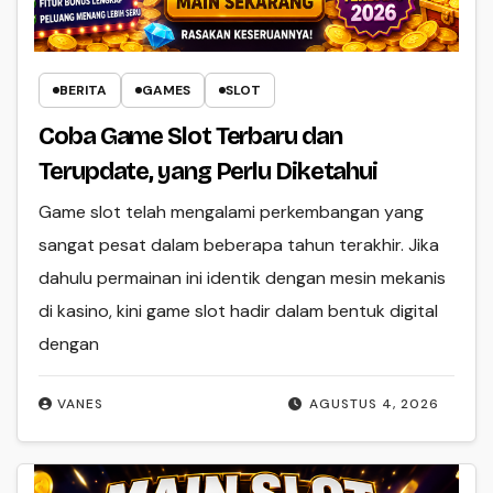
BERITA
GAMES
SLOT
Coba Game Slot Terbaru dan
Terupdate, yang Perlu Diketahui
Game slot telah mengalami perkembangan yang
sangat pesat dalam beberapa tahun terakhir. Jika
dahulu permainan ini identik dengan mesin mekanis
di kasino, kini game slot hadir dalam bentuk digital
dengan
VANES
AGUSTUS 4, 2026