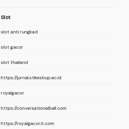
Slot
slot anti rungkad
slot gacor
slot thailand
https://jurnal.stikesbup.ac.id
royalgacor
https://conversationalball.com
https://royalgacor.it.com