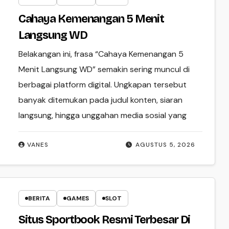
Cahaya Kemenangan 5 Menit
Langsung WD
Belakangan ini, frasa “Cahaya Kemenangan 5
Menit Langsung WD” semakin sering muncul di
berbagai platform digital. Ungkapan tersebut
banyak ditemukan pada judul konten, siaran
langsung, hingga unggahan media sosial yang
VANES
AGUSTUS 5, 2026
BERITA
GAMES
SLOT
Situs Sportbook Resmi Terbesar Di