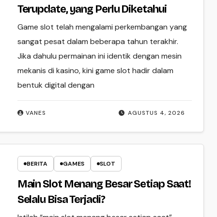
Terupdate, yang Perlu Diketahui
Game slot telah mengalami perkembangan yang
sangat pesat dalam beberapa tahun terakhir.
Jika dahulu permainan ini identik dengan mesin
mekanis di kasino, kini game slot hadir dalam
bentuk digital dengan
VANES
AGUSTUS 4, 2026
BERITA
GAMES
SLOT
Main Slot Menang Besar Setiap Saat!
Selalu Bisa Terjadi?