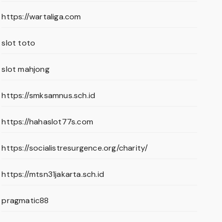
https://wartaliga.com
slot toto
slot mahjong
https://smksamnus.sch.id
https://hahaslot77s.com
https://socialistresurgence.org/charity/
https://mtsn31jakarta.sch.id
pragmatic88