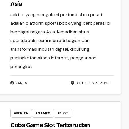
Asia
sektor yang mengalami pertumbuhan pesat
adalah platform sportsbook yang beroperasi di
berbagai negara Asia. Kehadiran situs
sportsbook resmi menjadi bagian dari
transformasi industri digital, didukung
peningkatan akses internet, penggunaan
perangkat
VANES
AGUSTUS 5, 2026
BERITA
GAMES
SLOT
Coba Game Slot Terbaru dan