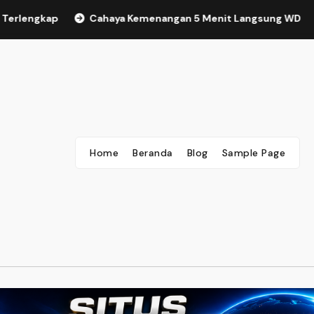
Cahaya Kemenangan 5 Menit Langsung WD
Situs Spor
Home
Beranda
Blog
Sample Page