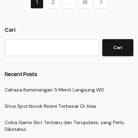
Paginasi
1
2
…
18
pos
Cari
Cari
Recent Posts
Cahaya Kemenangan 5 Menit Langsung WD
Situs Sportbook Resmi Terbesar Di Asia
Coba Game Slot Terbaru dan Terupdate, yang Perlu
Diketahui