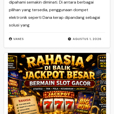
dipahami semakin diminati. Di antara berbagai
pilihan yang tersedia, penggunaan dompet
elektronik seperti Dana kerap dipandang sebagai
solusi yang
VANES
AGUSTUS 1, 2026