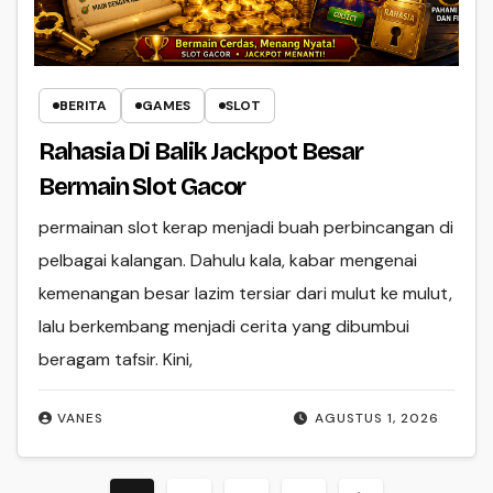
BERITA
GAMES
SLOT
Rahasia Di Balik Jackpot Besar
Bermain Slot Gacor
permainan slot kerap menjadi buah perbincangan di
pelbagai kalangan. Dahulu kala, kabar mengenai
kemenangan besar lazim tersiar dari mulut ke mulut,
lalu berkembang menjadi cerita yang dibumbui
beragam tafsir. Kini,
VANES
AGUSTUS 1, 2026