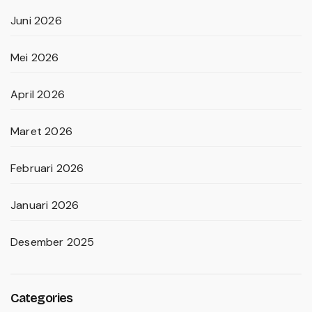
Juni 2026
Mei 2026
April 2026
Maret 2026
Februari 2026
Januari 2026
Desember 2025
Categories