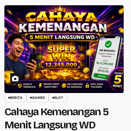
ITA
GAMES
SLOT
BERITA
haya Kemenangan 5
Situ
nit Langsung WD
Terb