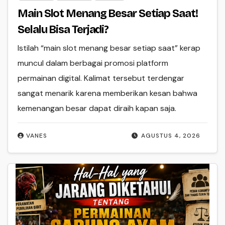
Main Slot Menang Besar Setiap Saat!
Selalu Bisa Terjadi?
Istilah “main slot menang besar setiap saat” kerap
muncul dalam berbagai promosi platform
permainan digital. Kalimat tersebut terdengar
sangat menarik karena memberikan kesan bahwa
kemenangan besar dapat diraih kapan saja.
VANES
AGUSTUS 4, 2026