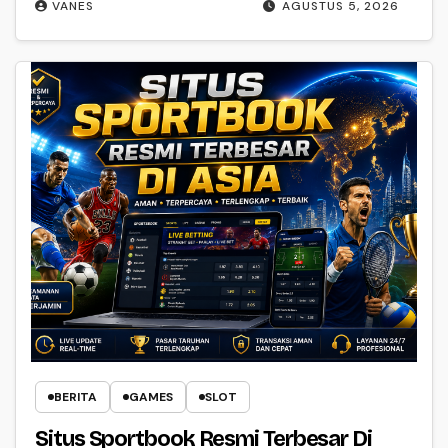
VANES
AGUSTUS 5, 2026
BERITA
GAMES
SLOT
Situs Sportbook Resmi Terbesar Di