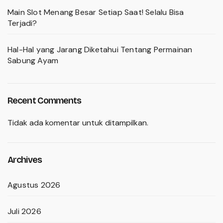
Main Slot Menang Besar Setiap Saat! Selalu Bisa
Terjadi?
Hal-Hal yang Jarang Diketahui Tentang Permainan
Sabung Ayam
Recent Comments
Tidak ada komentar untuk ditampilkan.
Archives
Agustus 2026
Juli 2026