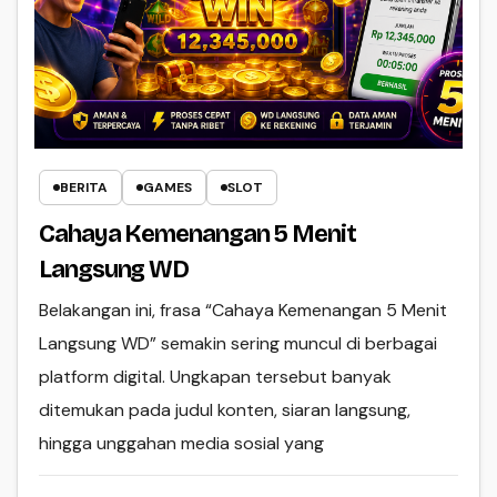
BERITA
GAMES
SLOT
Cahaya Kemenangan 5 Menit
Langsung WD
Belakangan ini, frasa “Cahaya Kemenangan 5 Menit
Langsung WD” semakin sering muncul di berbagai
platform digital. Ungkapan tersebut banyak
ditemukan pada judul konten, siaran langsung,
hingga unggahan media sosial yang