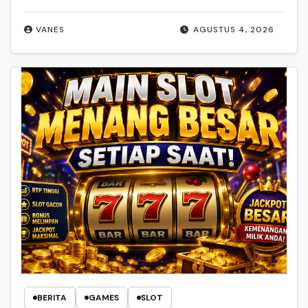
VANES
AGUSTUS 4, 2026
BERITA
GAMES
SLOT