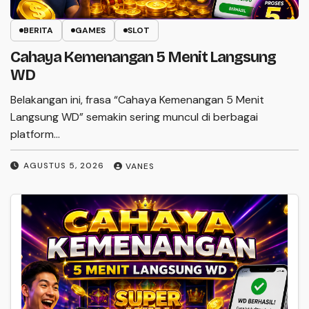
BERITA
GAMES
SLOT
Cahaya Kemenangan 5 Menit Langsung
WD
Belakangan ini, frasa “Cahaya Kemenangan 5 Menit
Langsung WD” semakin sering muncul di berbagai
platform…
AGUSTUS 5, 2026
VANES