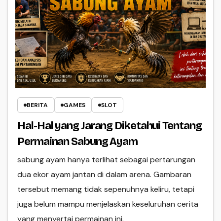
BERITA
GAMES
SLOT
Hal-Hal yang Jarang Diketahui Tentang
Permainan Sabung Ayam
sabung ayam hanya terlihat sebagai pertarungan
dua ekor ayam jantan di dalam arena. Gambaran
tersebut memang tidak sepenuhnya keliru, tetapi
juga belum mampu menjelaskan keseluruhan cerita
yang menyertai permainan ini.