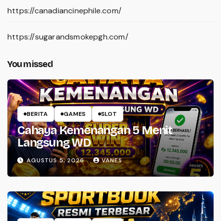
https://canadiancinephile.com/
https://sugarandsmokepgh.com/
You missed
BERITA
GAMES
SLOT
Cahaya Kemenangan 5 Menit
Langsung WD
AGUSTUS 5, 2026
VANES