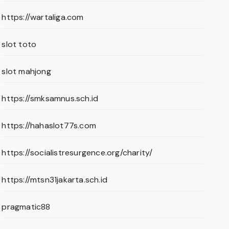
https://wartaliga.com
slot toto
slot mahjong
https://smksamnus.sch.id
https://hahaslot77s.com
https://socialistresurgence.org/charity/
https://mtsn31jakarta.sch.id
pragmatic88