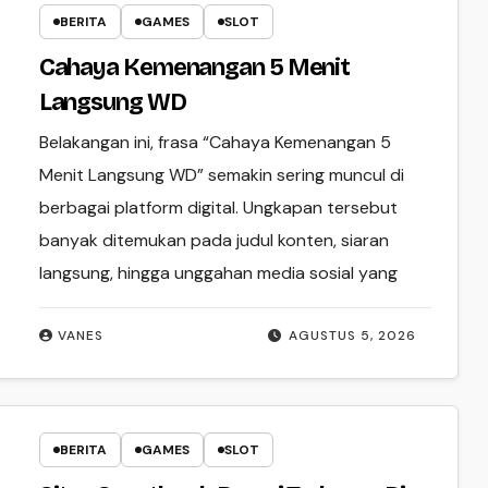
BERITA
GAMES
SLOT
Cahaya Kemenangan 5 Menit
Langsung WD
Belakangan ini, frasa “Cahaya Kemenangan 5
Menit Langsung WD” semakin sering muncul di
berbagai platform digital. Ungkapan tersebut
banyak ditemukan pada judul konten, siaran
langsung, hingga unggahan media sosial yang
VANES
AGUSTUS 5, 2026
BERITA
GAMES
SLOT