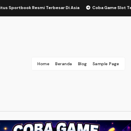
 Resmi Terbesar Di Asia
Coba Game Slot Terbaru dan Teru
Home
Beranda
Blog
Sample Page