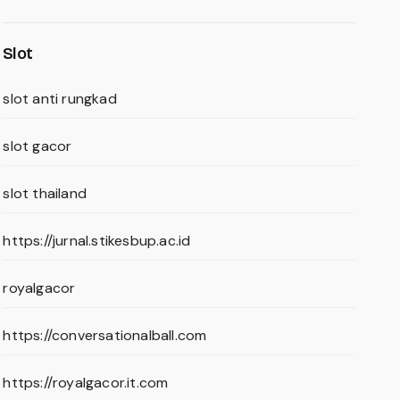
Slot
slot anti rungkad
slot gacor
slot thailand
https://jurnal.stikesbup.ac.id
royalgacor
https://conversationalball.com
https://royalgacor.it.com