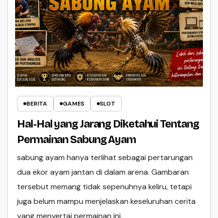
BERITA
GAMES
SLOT
Hal-Hal yang Jarang Diketahui Tentang
Permainan Sabung Ayam
sabung ayam hanya terlihat sebagai pertarungan
dua ekor ayam jantan di dalam arena. Gambaran
tersebut memang tidak sepenuhnya keliru, tetapi
juga belum mampu menjelaskan keseluruhan cerita
yang menyertai permainan ini.