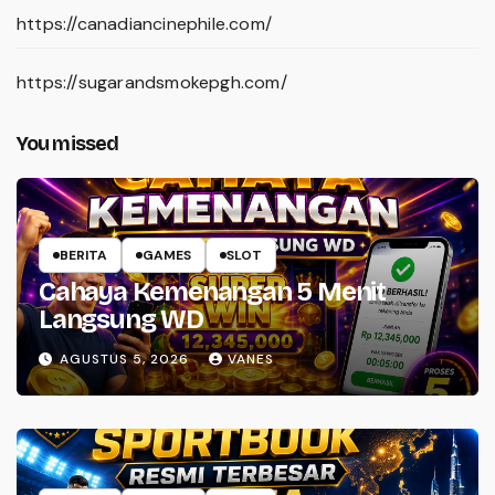
https://canadiancinephile.com/
https://sugarandsmokepgh.com/
You missed
BERITA
GAMES
SLOT
Cahaya Kemenangan 5 Menit
Langsung WD
AGUSTUS 5, 2026
VANES