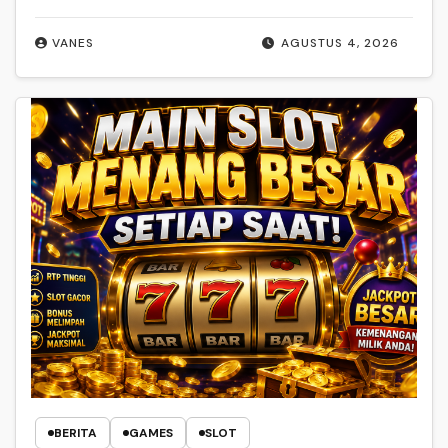
VANES
AGUSTUS 4, 2026
BERITA
GAMES
SLOT