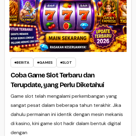
BERITA
GAMES
SLOT
Coba Game Slot Terbaru dan
Terupdate, yang Perlu Diketahui
Game slot telah mengalami perkembangan yang
sangat pesat dalam beberapa tahun terakhir. Jika
dahulu permainan ini identik dengan mesin mekanis
di kasino, kini game slot hadir dalam bentuk digital
dengan