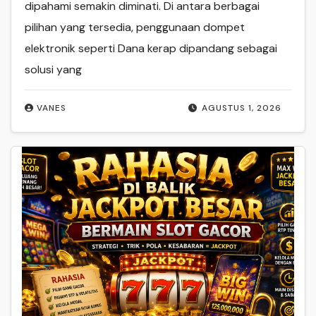
dipahami semakin diminati. Di antara berbagai
pilihan yang tersedia, penggunaan dompet
elektronik seperti Dana kerap dipandang sebagai
solusi yang
VANES
AGUSTUS 1, 2026