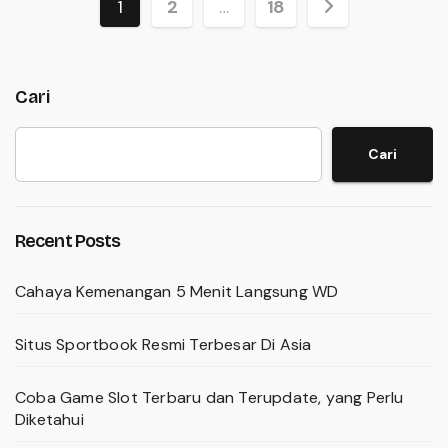
Paginasi
1
2
…
18
pos
Cari
Cari
Recent Posts
Cahaya Kemenangan 5 Menit Langsung WD
Situs Sportbook Resmi Terbesar Di Asia
Coba Game Slot Terbaru dan Terupdate, yang Perlu
Diketahui