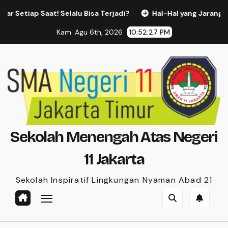
Skip
 Bisa Terjadi?
Hal-Hal yang Jarang Diketahui Tentang Pe
to
Kam. Agu 6th, 2026
10:52:29 PM
content
Sekolah Menengah Atas Negeri
11 Jakarta
Sekolah Inspiratif Lingkungan Nyaman Abad 21