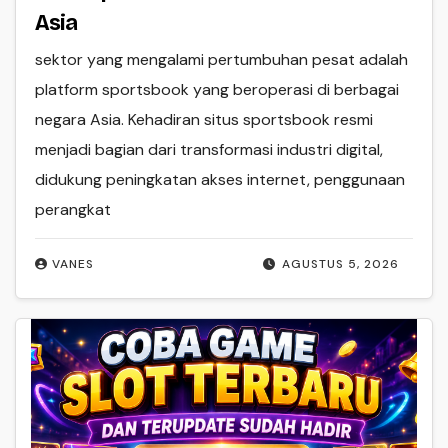
Asia
sektor yang mengalami pertumbuhan pesat adalah
platform sportsbook yang beroperasi di berbagai
negara Asia. Kehadiran situs sportsbook resmi
menjadi bagian dari transformasi industri digital,
didukung peningkatan akses internet, penggunaan
perangkat
VANES
AGUSTUS 5, 2026