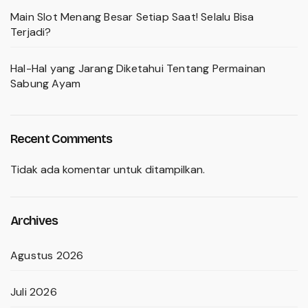
Main Slot Menang Besar Setiap Saat! Selalu Bisa
Terjadi?
Hal-Hal yang Jarang Diketahui Tentang Permainan
Sabung Ayam
Recent Comments
Tidak ada komentar untuk ditampilkan.
Archives
Agustus 2026
Juli 2026