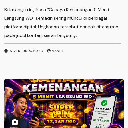
gan ini, frasa “Cahaya Kemenangan 5 Menit
sektor yan
g WD” semakin sering muncul di berbagai
platform sp
m digital. Ungkapan tersebut banyak ditemukan
negara Asia
ul konten, siaran langsung,…
bagian dari 
US 5, 2026
VANES
AGUSTUS 