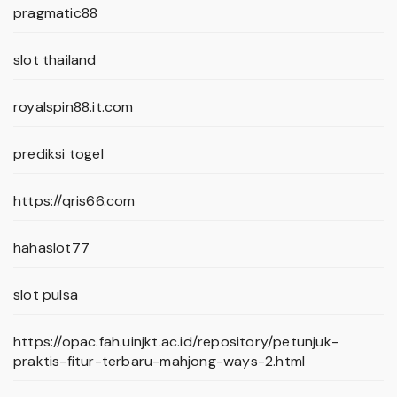
pragmatic88
slot thailand
royalspin88.it.com
prediksi togel
https://qris66.com
hahaslot77
slot pulsa
https://opac.fah.uinjkt.ac.id/repository/petunjuk-
praktis-fitur-terbaru-mahjong-ways-2.html