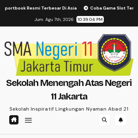
Skip
besar Di Asia
Coba Game Slot Terbaru dan Terupdate, yan
to
Jum. Agu 7th, 2026
10:39:06 PM
content
Sekolah Menengah Atas Negeri
11 Jakarta
Sekolah Inspiratif Lingkungan Nyaman Abad 21