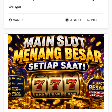
dengan
VANES
AGUSTUS 4, 2026