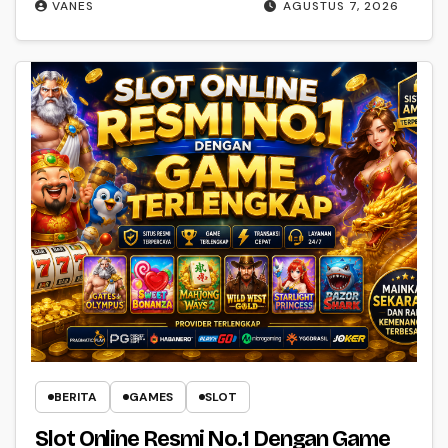
VANES
AGUSTUS 7, 2026
BERITA
GAMES
SLOT
Slot Online Resmi No.1 Dengan Game