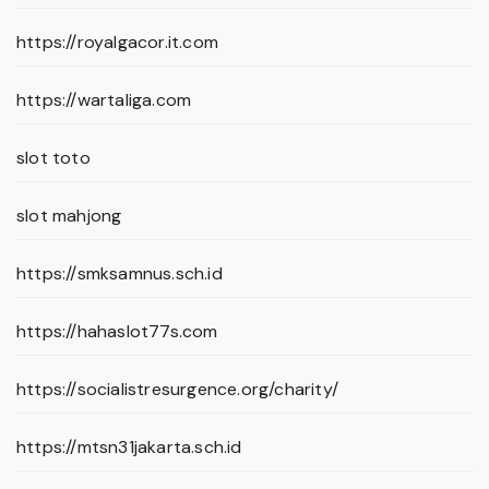
https://royalgacor.it.com
https://wartaliga.com
slot toto
slot mahjong
https://smksamnus.sch.id
https://hahaslot77s.com
https://socialistresurgence.org/charity/
https://mtsn31jakarta.sch.id