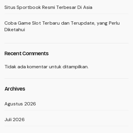
Situs Sportbook Resmi Terbesar Di Asia
Coba Game Slot Terbaru dan Terupdate, yang Perlu
Diketahui
Recent Comments
Tidak ada komentar untuk ditampilkan.
Archives
Agustus 2026
Juli 2026