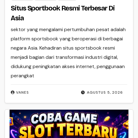
Situs Sportbook Resmi Terbesar Di
Asia
sektor yang mengalami pertumbuhan pesat adalah
platform sportsbook yang beroperasi di berbagai
negara Asia. Kehadiran situs sportsbook resmi
menjadi bagian dari transformasi industri digital,
didukung peningkatan akses internet, penggunaan
perangkat
VANES
AGUSTUS 5, 2026