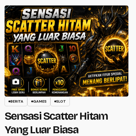
A
GAMES
SLOT
BERITA
sasi Scatter Hitam
Slot 
g Luar Biasa
Deng