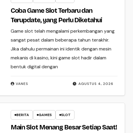
Coba Game Slot Terbaru dan
Terupdate, yang Perlu Diketahui
Game slot telah mengalami perkembangan yang
sangat pesat dalam beberapa tahun terakhir.
Jika dahulu permainan ini identik dengan mesin
mekanis di kasino, kini game slot hadir dalam
bentuk digital dengan
VANES
AGUSTUS 4, 2026
BERITA
GAMES
SLOT
Main Slot Menang Besar Setiap Saat!