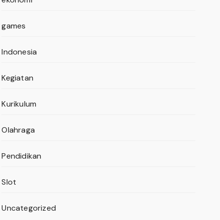
games
Indonesia
Kegiatan
Kurikulum
Olahraga
Pendidikan
Slot
Uncategorized