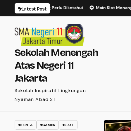
Skip
te, yang Perlu Diketahui
Main Slot Menang Besar Setiap S
Latest Post
to
content
Sekolah Menengah
Atas Negeri 11
Jakarta
Sekolah Inspiratif Lingkungan
Nyaman Abad 21
BERITA
GAMES
SLOT