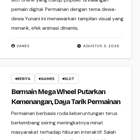
pemain digital. Permainan dengan tema dewa-
dewa Yunani ini menawarkan tampilan visual yang
menarik, efek animasi dinamis,
VANES
AGUSTUS 3, 2026
BERITA
GAMES
SLOT
Bermain Mega Wheel Putarkan
Kemenangan, Daya Tarik Permainan
Permainan berbasis roda keberuntungan terus
berkembang seiring meningkatnya minat
masyarakat terhadap hiburan interaktif. Salah