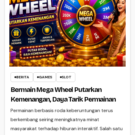
BERITA
GAMES
SLOT
Bermain Mega Wheel Putarkan
Kemenangan, Daya Tarik Permainan
Permainan berbasis roda keberuntungan terus
berkembang seiring meningkatnya minat
masyarakat terhadap hiburan interaktif. Salah satu