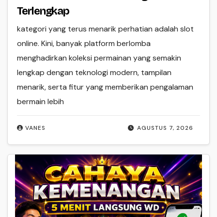
Terlengkap
kategori yang terus menarik perhatian adalah slot
online. Kini, banyak platform berlomba
menghadirkan koleksi permainan yang semakin
lengkap dengan teknologi modern, tampilan
menarik, serta fitur yang memberikan pengalaman
bermain lebih
VANES
AGUSTUS 7, 2026