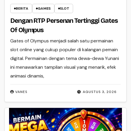
BERITA
GAMES
SLOT
Dengan RTP Persenan Tertinggi Gates
Of Olympus
Gates of Olympus menjadi salah satu permainan
slot online yang cukup populer di kalangan pemain
digital. Permainan dengan tema dewa-dewa Yunani
ini menawarkan tampilan visual yang menarik, efek
animasi dinamis,
VANES
AGUSTUS 3, 2026