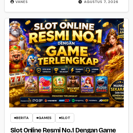
VANES
AGUSTUS 7, 2026
BERITA
GAMES
SLOT
Slot Online Resmi No.1 Dengan Game