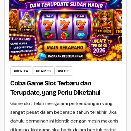
BERITA
GAMES
SLOT
Coba Game Slot Terbaru dan
Terupdate, yang Perlu Diketahui
Game slot telah mengalami perkembangan yang
sangat pesat dalam beberapa tahun terakhir. Jika
dahulu permainan ini identik dengan mesin mekanis
di kasino, kini game slot hadir dalam bentuk digital