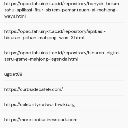
https://opac.fah.uinjkt.ac.id/repository/banyak-belum-
tahu-aplikasi-fitur-sistem-pemantauan-ai-mahjong-
ways.html
https://opac.fah.uinjkt.ac.id/repository/aplikasi-
hiburan-pilihan-mahjong-wins-3.html
https://opac.fah.uinjkt.ac.id/repository/hiburan-digital-
seru-game-mahjong-legenda.html
ugbet88
https://curbsidecafelv.com/
https://celebritynetworthwiki.org
https://moretonbusinesspark.com