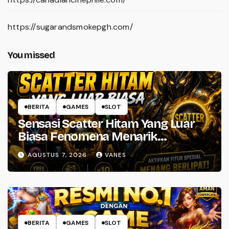
https://sugarandsmokepgh.com/
You missed
BERITA
GAMES
SLOT
Sensasi Scatter Hitam Yang Luar
Biasa Fenomena Menarik
Perhatian
AGUSTUS 7, 2026
VANES
BERITA
GAMES
SLOT