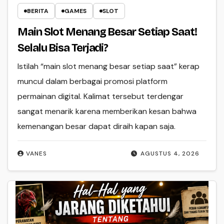
BERITA
GAMES
SLOT
Main Slot Menang Besar Setiap Saat!
Selalu Bisa Terjadi?
Istilah “main slot menang besar setiap saat” kerap
muncul dalam berbagai promosi platform
permainan digital. Kalimat tersebut terdengar
sangat menarik karena memberikan kesan bahwa
kemenangan besar dapat diraih kapan saja.
VANES
AGUSTUS 4, 2026