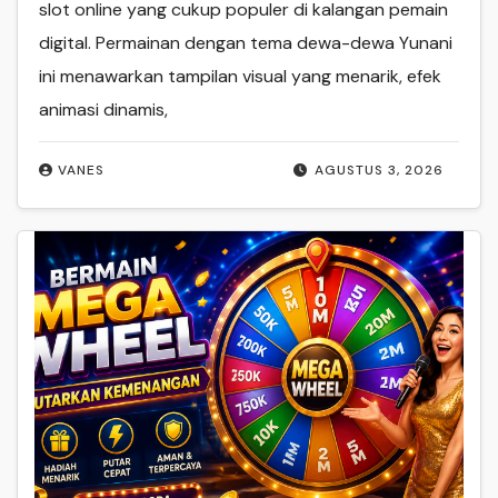
slot online yang cukup populer di kalangan pemain
digital. Permainan dengan tema dewa-dewa Yunani
ini menawarkan tampilan visual yang menarik, efek
animasi dinamis,
VANES
AGUSTUS 3, 2026