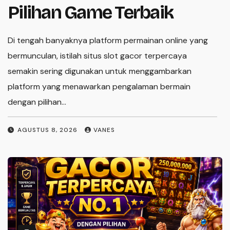
Pilihan Game Terbaik
Fe
Pe
i tengah banyaknya platform permainan online yang
Scatt
rmunculan, istilah situs slot gacor terpercaya
pengg
emakin sering digunakan untuk menggambarkan
menga
latform yang menawarkan pengalaman bermain
mampu
engan pilihan…
AGU
AGUSTUS 8, 2026
VANES