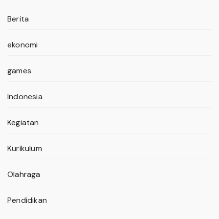
Berita
ekonomi
games
Indonesia
Kegiatan
Kurikulum
Olahraga
Pendidikan