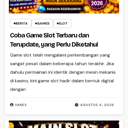
BERITA
GAMES
SLOT
Coba Game Slot Terbaru dan
Terupdate, yang Perlu Diketahui
Game slot telah mengalami perkembangan yang
sangat pesat dalam beberapa tahun terakhir. Jika
dahulu permainan ini identik dengan mesin mekanis
di kasino, kini game slot hadir dalam bentuk digital
dengan
VANES
AGUSTUS 4, 2026