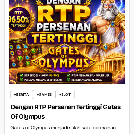
BERITA
GAMES
SLOT
Dengan RTP Persenan Tertinggi Gates
Of Olympus
Gates of Olympus menjadi salah satu permainan