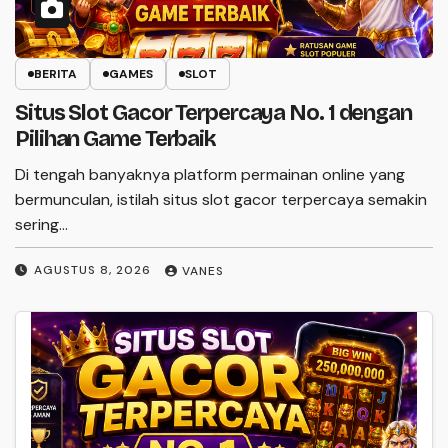
BERITA
GAMES
SLOT
Situs Slot Gacor Terpercaya No. 1 dengan
Pilihan Game Terbaik
Di tengah banyaknya platform permainan online yang
bermunculan, istilah situs slot gacor terpercaya semakin
sering…
AGUSTUS 8, 2026
VANES