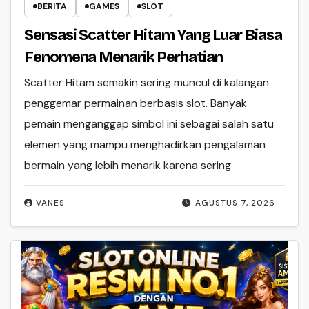
BERITA
GAMES
SLOT
Sensasi Scatter Hitam Yang Luar Biasa
Fenomena Menarik Perhatian
Scatter Hitam semakin sering muncul di kalangan
penggemar permainan berbasis slot. Banyak
pemain menganggap simbol ini sebagai salah satu
elemen yang mampu menghadirkan pengalaman
bermain yang lebih menarik karena sering
VANES
AGUSTUS 7, 2026