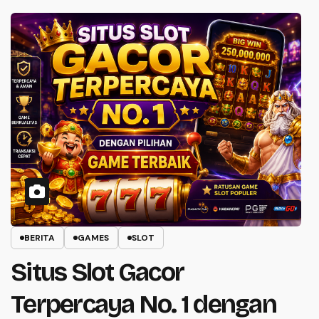
BERITA
GAMES
SLOT
BER
Situs Slot Gacor
Se
Terpercaya No. 1 dengan
Ya