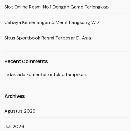
Slot Online Resmi No.1 Dengan Game Terlengkap
Cahaya Kemenangan 5 Menit Langsung WD
Situs Sportbook Resmi Terbesar Di Asia
Recent Comments
Tidak ada komentar untuk ditampilkan.
Archives
Agustus 2026
Juli 2026