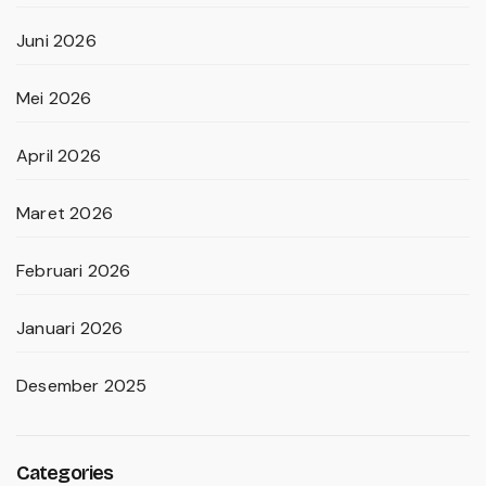
Juni 2026
Mei 2026
April 2026
Maret 2026
Februari 2026
Januari 2026
Desember 2025
Categories