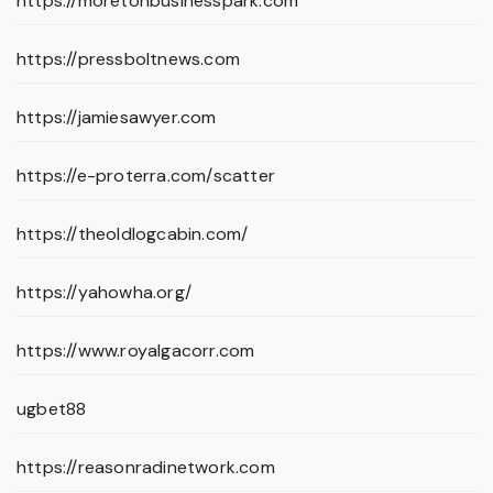
https://moretonbusinesspark.com
https://pressboltnews.com
https://jamiesawyer.com
https://e-proterra.com/scatter
https://theoldlogcabin.com/
https://yahowha.org/
https://www.royalgacorr.com
ugbet88
https://reasonradinetwork.com