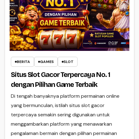
BERITA
GAMES
SLOT
Situs Slot Gacor Terpercaya No. 1
dengan Pilihan Game Terbaik
Di tengah banyaknya platform permainan online
yang bermunculan, istilah situs slot gacor
terpercaya semakin sering digunakan untuk
menggambarkan platform yang menawarkan
pengalaman bermain dengan pilihan permainan