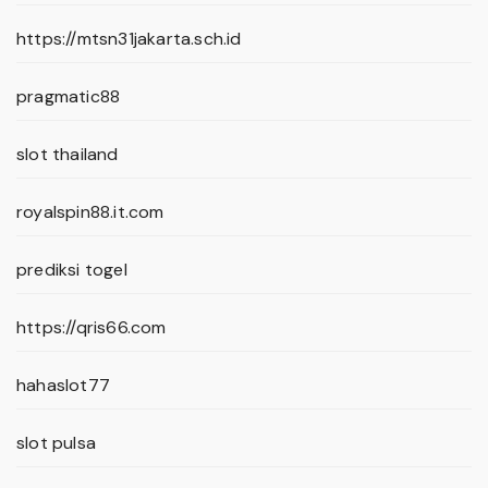
https://mtsn31jakarta.sch.id
pragmatic88
slot thailand
royalspin88.it.com
prediksi togel
https://qris66.com
hahaslot77
slot pulsa