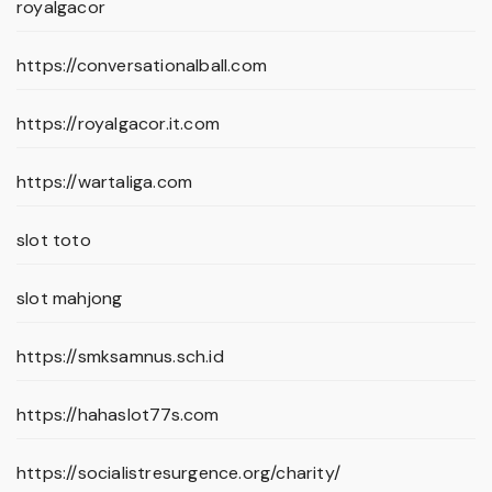
royalgacor
https://conversationalball.com
https://royalgacor.it.com
https://wartaliga.com
slot toto
slot mahjong
https://smksamnus.sch.id
https://hahaslot77s.com
https://socialistresurgence.org/charity/