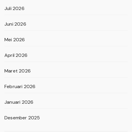
Juli 2026
Juni 2026
Mei 2026
April 2026
Maret 2026
Februari 2026
Januari 2026
Desember 2025