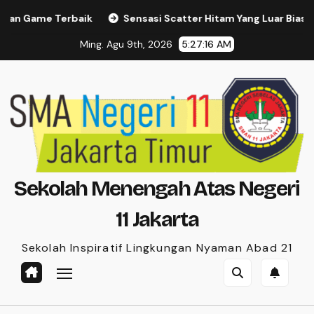
Skip
Sensasi Scatter Hitam Yang Luar Biasa Fenomena Menarik Per
to
Ming. Agu 9th, 2026
5:27:18 AM
content
Sekolah Menengah Atas Negeri
11 Jakarta
Sekolah Inspiratif Lingkungan Nyaman Abad 21