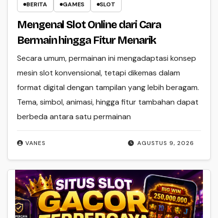
BERITA
GAMES
SLOT
Mengenal Slot Online dari Cara
Bermain hingga Fitur Menarik
Secara umum, permainan ini mengadaptasi konsep
mesin slot konvensional, tetapi dikemas dalam
format digital dengan tampilan yang lebih beragam.
Tema, simbol, animasi, hingga fitur tambahan dapat
berbeda antara satu permainan
VANES
AGUSTUS 9, 2026