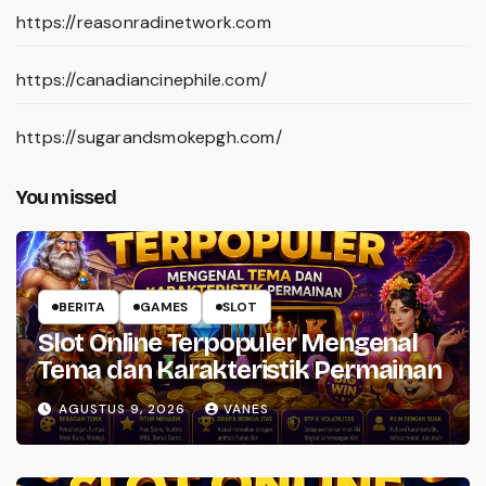
https://reasonradinetwork.com
https://canadiancinephile.com/
https://sugarandsmokepgh.com/
You missed
BERITA
GAMES
SLOT
Slot Online Terpopuler Mengenal
Tema dan Karakteristik Permainan
AGUSTUS 9, 2026
VANES