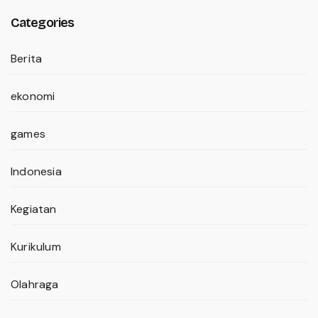
Categories
Berita
ekonomi
games
Indonesia
Kegiatan
Kurikulum
Olahraga