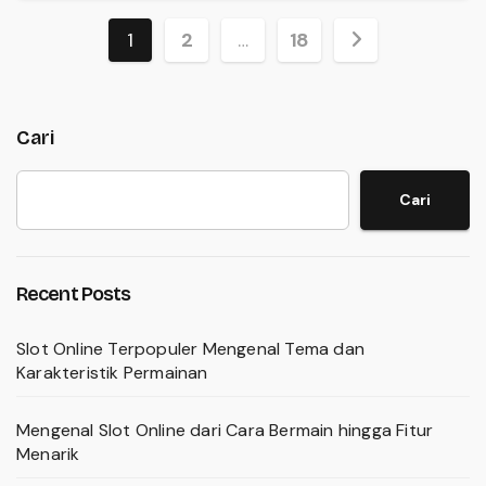
Paginasi
1
2
…
18
pos
Cari
Cari
Recent Posts
Slot Online Terpopuler Mengenal Tema dan
Karakteristik Permainan
Mengenal Slot Online dari Cara Bermain hingga Fitur
Menarik