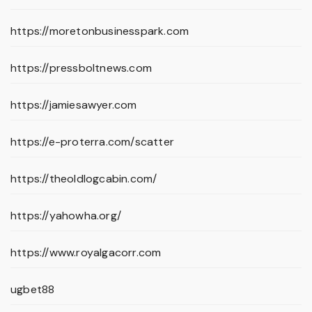
https://moretonbusinesspark.com
https://pressboltnews.com
https://jamiesawyer.com
https://e-proterra.com/scatter
https://theoldlogcabin.com/
https://yahowha.org/
https://www.royalgacorr.com
ugbet88