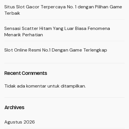
Situs Slot Gacor Terpercaya No. 1 dengan Pilihan Game
Terbaik
Sensasi Scatter Hitam Yang Luar Biasa Fenomena
Menarik Perhatian
Slot Online Resmi No.1 Dengan Game Terlengkap
Recent Comments
Tidak ada komentar untuk ditampilkan.
Archives
Agustus 2026