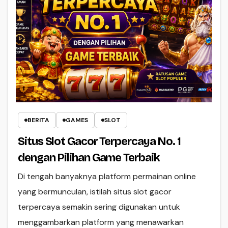
BERITA
GAMES
SLOT
Situs Slot Gacor Terpercaya No. 1
dengan Pilihan Game Terbaik
Di tengah banyaknya platform permainan online
yang bermunculan, istilah situs slot gacor
terpercaya semakin sering digunakan untuk
menggambarkan platform yang menawarkan