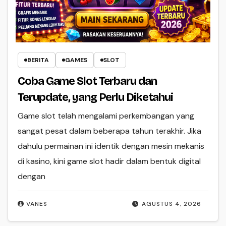
BERITA
GAMES
SLOT
Coba Game Slot Terbaru dan
Terupdate, yang Perlu Diketahui
Game slot telah mengalami perkembangan yang
sangat pesat dalam beberapa tahun terakhir. Jika
dahulu permainan ini identik dengan mesin mekanis
di kasino, kini game slot hadir dalam bentuk digital
dengan
VANES
AGUSTUS 4, 2026