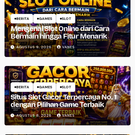
BERITA
GAMES
SLOT
Mengenal Slot Online dari Cara
Bermain hingga Fitur Menarik
AGUSTUS 9, 2026
VANES
BERITA
GAMES
SLOT
Situs Slot Gacor Terpercaya No. 1
dengan Pilihan Game Terbaik
AGUSTUS 8, 2026
VANES