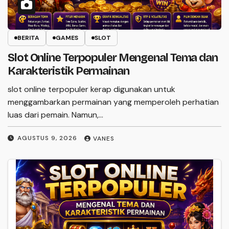
BERITA
GAMES
SLOT
Slot Online Terpopuler Mengenal Tema dan
Karakteristik Permainan
slot online terpopuler kerap digunakan untuk
menggambarkan permainan yang memperoleh perhatian
luas dari pemain. Namun,…
AGUSTUS 9, 2026
VANES