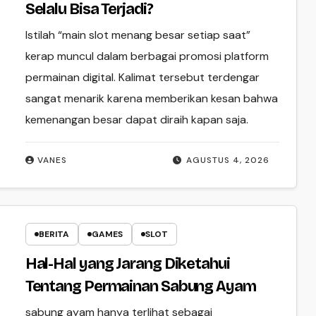
Selalu Bisa Terjadi?
Istilah “main slot menang besar setiap saat”
kerap muncul dalam berbagai promosi platform
permainan digital. Kalimat tersebut terdengar
sangat menarik karena memberikan kesan bahwa
kemenangan besar dapat diraih kapan saja.
VANES
AGUSTUS 4, 2026
BERITA
GAMES
SLOT
Hal-Hal yang Jarang Diketahui
Tentang Permainan Sabung Ayam
sabung ayam hanya terlihat sebagai