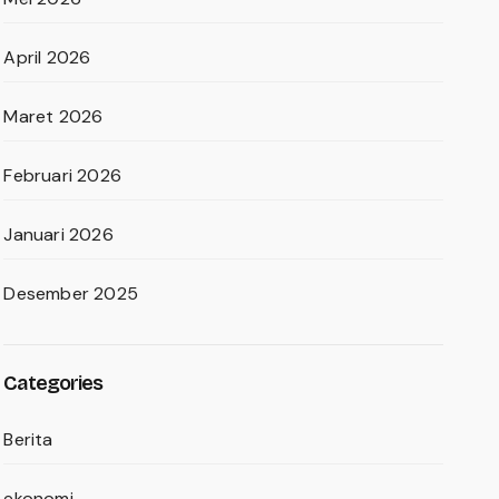
April 2026
Maret 2026
Februari 2026
Januari 2026
Desember 2025
Categories
Berita
ekonomi