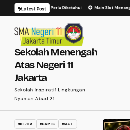
Skip
te, yang Perlu Diketahui
Main Slot Menang Besar Setiap Sa
Latest Post
to
content
Sekolah Menengah
Atas Negeri 11
Jakarta
Sekolah Inspiratif Lingkungan
Nyaman Abad 21
BERITA
GAMES
SLOT