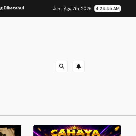
entang Permainan Sabung Ayam
Cahaya Kemenangan 5 M
Jum. Agu 7th, 2026
4:24:47 AM
BERITA
GAMES
SLOT