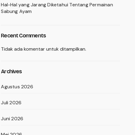
Hal-Hal yang Jarang Diketahui Tentang Permainan
Sabung Ayam
Recent Comments
Tidak ada komentar untuk ditampilkan.
Archives
Agustus 2026
Juli 2026
Juni 2026
Mei 2026