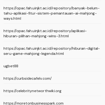
https://opac.fah.uinjkt.ac.id/repository/banyak-belum-
tahu-aplikasi-fitur-sistem-pemantauan-ai-mahjong-
ways.html
https://opac.fah.uinjkt.ac.id/repository/aplikasi-
hiburan-pilihan-mahjong-wins-3.html
https://opac.fah.uinjkt.ac.id/repository/hiburan-digital-
seru-game-mahjong-legenda.html
ugbet88
https://curbsidecafelv.com/
https://celebritynetworthwiki.org
https://moretonbusinesspark.com