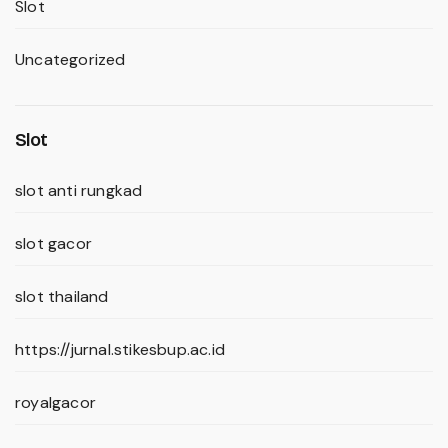
Slot
Uncategorized
Slot
slot anti rungkad
slot gacor
slot thailand
https://jurnal.stikesbup.ac.id
royalgacor