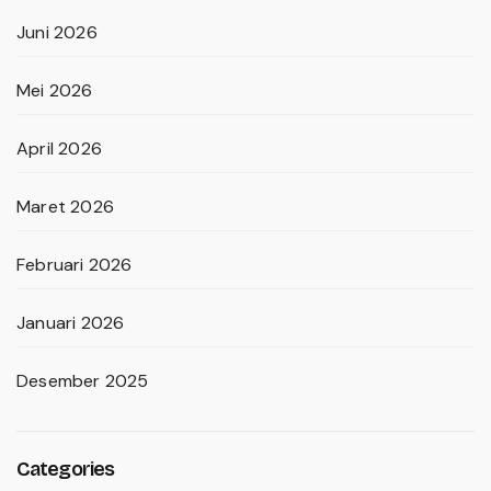
Juni 2026
Mei 2026
April 2026
Maret 2026
Februari 2026
Januari 2026
Desember 2025
Categories