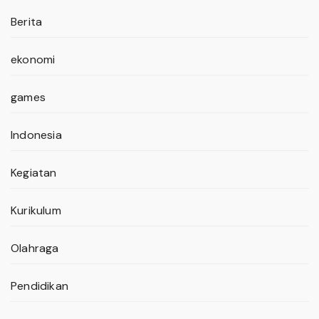
Berita
ekonomi
games
Indonesia
Kegiatan
Kurikulum
Olahraga
Pendidikan