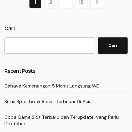
Paginasi
1
2
…
18
pos
Cari
Cari
Recent Posts
Cahaya Kemenangan 5 Menit Langsung WD
Situs Sportbook Resmi Terbesar Di Asia
Coba Game Slot Terbaru dan Terupdate, yang Perlu
Diketahui