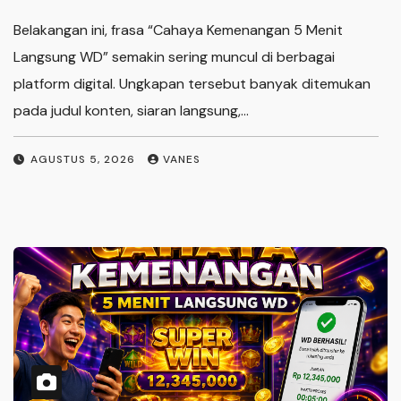
a “Cahaya Kemenangan 5 Menit
sektor yang mengalami 
n sering muncul di berbagai
platform sportsbook yan
gkapan tersebut banyak ditemukan
negara Asia. Kehadiran s
aran langsung,…
bagian dari transformasi i
VANES
AGUSTUS 5, 2026
VA