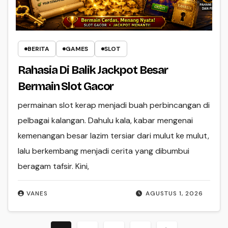
BERITA
GAMES
SLOT
Rahasia Di Balik Jackpot Besar
Bermain Slot Gacor
permainan slot kerap menjadi buah perbincangan di
pelbagai kalangan. Dahulu kala, kabar mengenai
kemenangan besar lazim tersiar dari mulut ke mulut,
lalu berkembang menjadi cerita yang dibumbui
beragam tafsir. Kini,
VANES
AGUSTUS 1, 2026