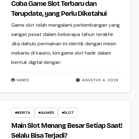
Coba Game Slot Terbaru dan
Terupdate, yang Perlu Diketahui
Game slot telah mengalami perkembangan yang
sangat pesat dalam beberapa tahun terakhir.
Jika dahulu permainan ini identik dengan mesin
mekanis di kasino, kini game slot hadir dalam
bentuk digital dengan
VANES
AGUSTUS 4, 2026
BERITA
GAMES
SLOT
Main Slot Menang Besar Setiap Saat!
Selalu Bisa Terjadi?