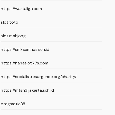
https://wartaliga.com
slot toto
slot mahjong
https://smksamnus.sch.id
https://hahaslot77s.com
https://socialistresurgence.org/charity/
https://mtsn31jakarta.sch.id
pragmatic88