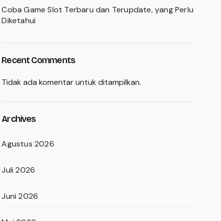
Coba Game Slot Terbaru dan Terupdate, yang Perlu
Diketahui
Recent Comments
Tidak ada komentar untuk ditampilkan.
Archives
Agustus 2026
Juli 2026
Juni 2026