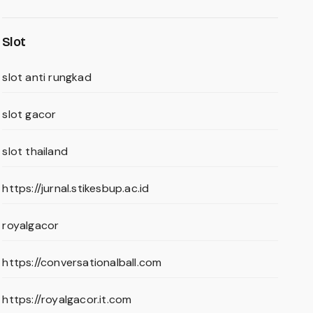
Slot
slot anti rungkad
slot gacor
slot thailand
https://jurnal.stikesbup.ac.id
royalgacor
https://conversationalball.com
https://royalgacor.it.com