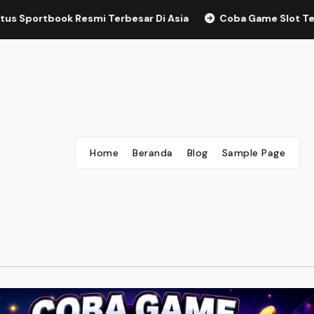
 Resmi Terbesar Di Asia
Coba Game Slot Terbaru dan Teru
Home
Beranda
Blog
Sample Page