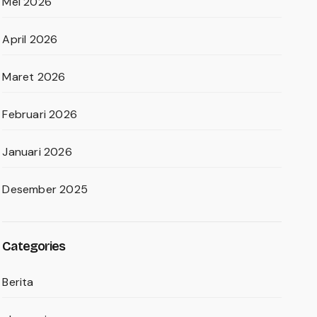
Mei 2026
April 2026
Maret 2026
Februari 2026
Januari 2026
Desember 2025
Categories
Berita