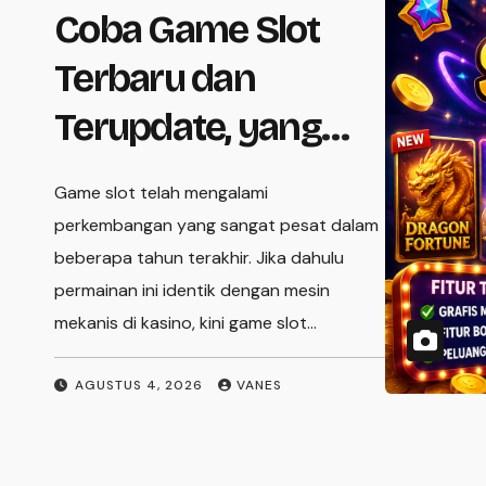
Sensasi Scatter
Hitam Yang Luar
Biasa Fenomena
Menarik Perhatian
Scatter Hitam semakin sering muncul di
kalangan penggemar permainan berbasis
slot. Banyak pemain menganggap simbol
ini sebagai salah satu elemen yang
mampu menghadirkan pengalaman
bermain…
AGUSTUS 7, 2026
VANES