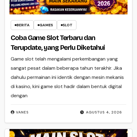
BERITA
GAMES
SLOT
Coba Game Slot Terbaru dan
Terupdate, yang Perlu Diketahui
Game slot telah mengalami perkembangan yang
sangat pesat dalam beberapa tahun terakhir. Jika
dahulu permainan ini identik dengan mesin mekanis
di kasino, kini game slot hadir dalam bentuk digital
dengan
VANES
AGUSTUS 4, 2026