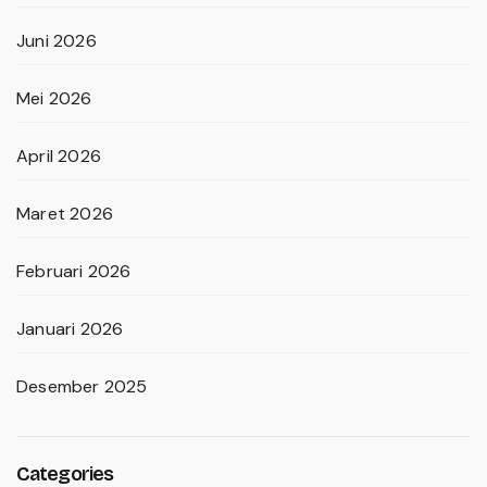
Juni 2026
Mei 2026
April 2026
Maret 2026
Februari 2026
Januari 2026
Desember 2025
Categories