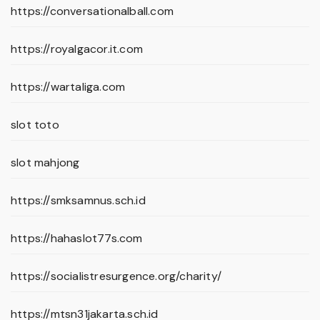
https://conversationalball.com
https://royalgacor.it.com
https://wartaliga.com
slot toto
slot mahjong
https://smksamnus.sch.id
https://hahaslot77s.com
https://socialistresurgence.org/charity/
https://mtsn31jakarta.sch.id