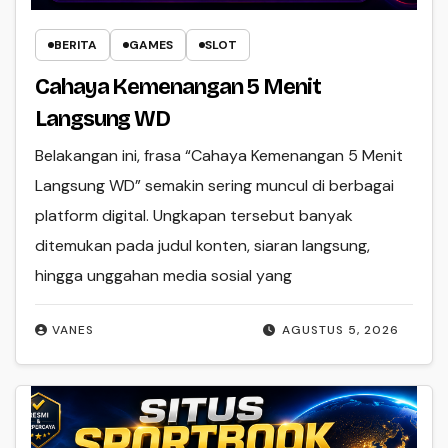
BERITA
GAMES
SLOT
Cahaya Kemenangan 5 Menit
Langsung WD
Belakangan ini, frasa “Cahaya Kemenangan 5 Menit
Langsung WD” semakin sering muncul di berbagai
platform digital. Ungkapan tersebut banyak
ditemukan pada judul konten, siaran langsung,
hingga unggahan media sosial yang
VANES
AGUSTUS 5, 2026