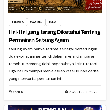
BERITA
GAMES
SLOT
Hal-Hal yang Jarang Diketahui Tentang
Permainan Sabung Ayam
sabung ayam hanya terlihat sebagai pertarungan
dua ekor ayam jantan di dalam arena. Gambaran
tersebut memang tidak sepenuhnya keliru, tetapi
juga belum mampu menjelaskan keseluruhan cerita
yang menyertai permainan ini.
VANES
AGUSTUS 3, 2026