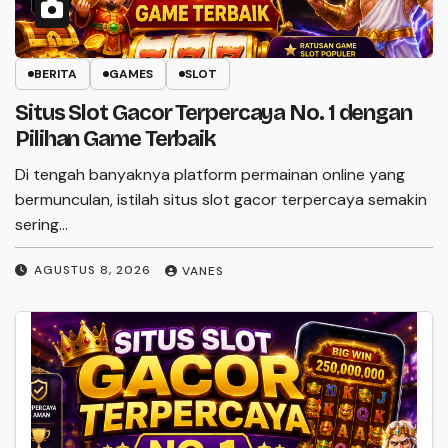
BERITA
GAMES
SLOT
Situs Slot Gacor Terpercaya No. 1 dengan
Pilihan Game Terbaik
Di tengah banyaknya platform permainan online yang
bermunculan, istilah situs slot gacor terpercaya semakin
sering…
AGUSTUS 8, 2026
VANES