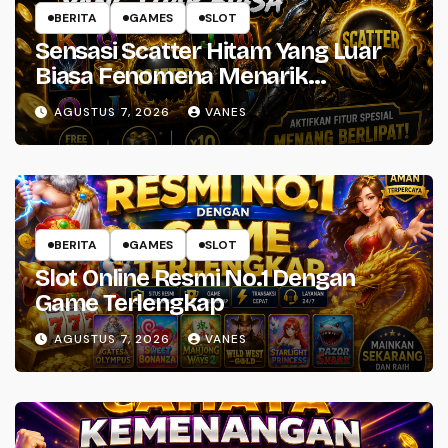
BERITA
GAMES
SLOT
Sensasi Scatter Hitam Yang Luar
Biasa Fenomena Menarik
Perhatian
AGUSTUS 7, 2026
VANES
BERITA
GAMES
SLOT
Slot Online Resmi No.1 Dengan
Game Terlengkap
AGUSTUS 7, 2026
VANES