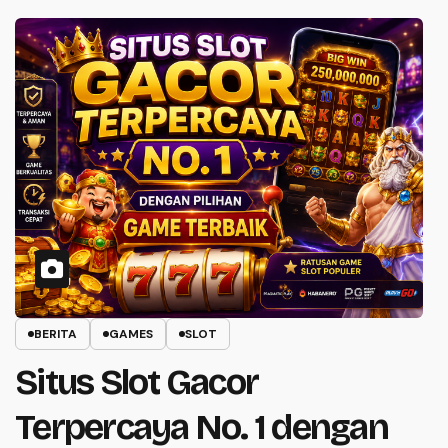
ITA
GAMES
SLOT
BERITA
tus Slot Gacor
Sens
rpercaya No. 1 dengan
Yang