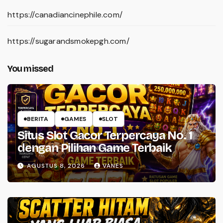
https://canadiancinephile.com/
https://sugarandsmokepgh.com/
You missed
BERITA
GAMES
SLOT
Situs Slot Gacor Terpercaya No. 1
dengan Pilihan Game Terbaik
AGUSTUS 8, 2026
VANES