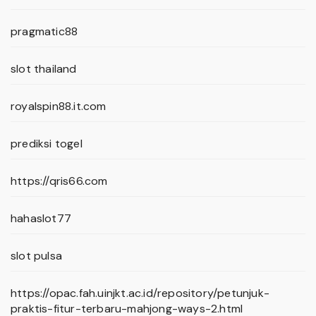
pragmatic88
slot thailand
royalspin88.it.com
prediksi togel
https://qris66.com
hahaslot77
slot pulsa
https://opac.fah.uinjkt.ac.id/repository/petunjuk-
praktis-fitur-terbaru-mahjong-ways-2.html