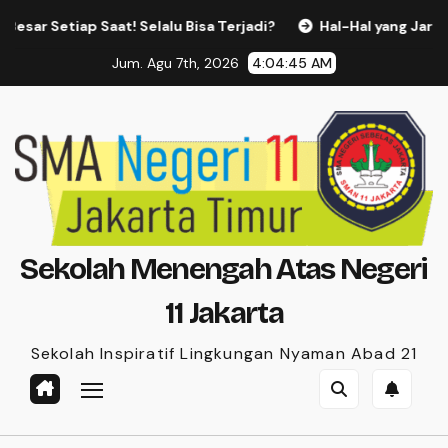
Skip
alu Bisa Terjadi?
Hal-Hal yang Jarang Diketahui Tentang
to
Jum. Agu 7th, 2026
4:04:47 AM
content
Sekolah Menengah Atas Negeri
11 Jakarta
Sekolah Inspiratif Lingkungan Nyaman Abad 21