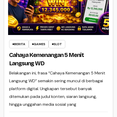
BERITA
GAMES
SLOT
Cahaya Kemenangan 5 Menit
Langsung WD
Belakangan ini, frasa “Cahaya Kemenangan 5 Menit
Langsung WD” semakin sering muncul di berbagai
platform digital. Ungkapan tersebut banyak
ditemukan pada judul konten, siaran langsung,
hingga unggahan media sosial yang