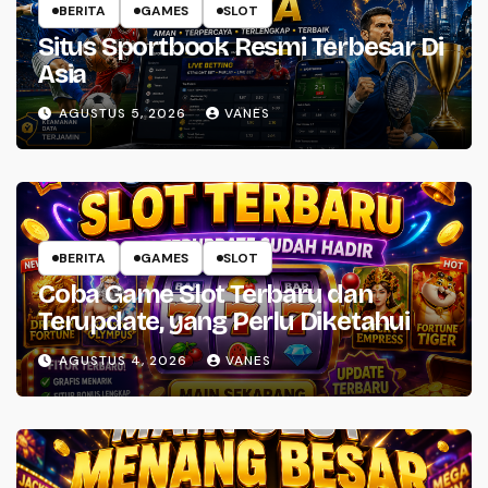
BERITA
GAMES
SLOT
Situs Sportbook Resmi Terbesar Di
Asia
AGUSTUS 5, 2026
VANES
BERITA
GAMES
SLOT
Coba Game Slot Terbaru dan
Terupdate, yang Perlu Diketahui
AGUSTUS 4, 2026
VANES