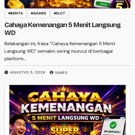
BERITA
GAMES
SLOT
Cahaya Kemenangan 5 Menit Langsung
WD
Belakangan ini, frasa “Cahaya Kemenangan 5 Menit
Langsung WD” semakin sering muncul di berbagai
platform…
AGUSTUS 5, 2026
VANES