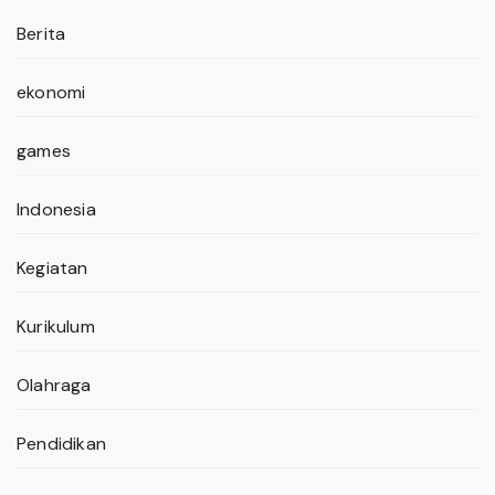
Berita
ekonomi
games
Indonesia
Kegiatan
Kurikulum
Olahraga
Pendidikan