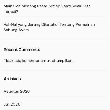
Main Slot Menang Besar Setiap Saat! Selalu Bisa
Terjadi?
Hal-Hal yang Jarang Diketahui Tentang Permainan
Sabung Ayam
Recent Comments
Tidak ada komentar untuk ditampilkan.
Archives
Agustus 2026
Juli 2026