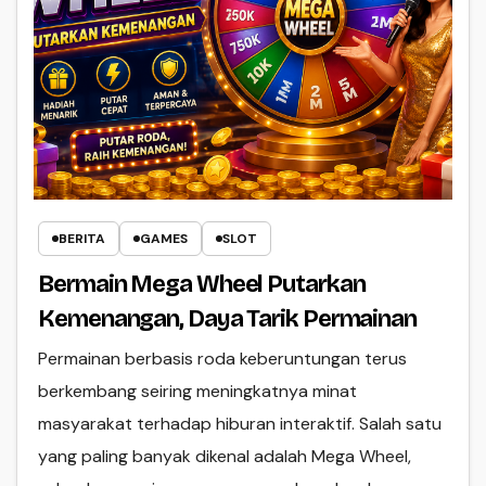
BERITA
GAMES
SLOT
Bermain Mega Wheel Putarkan
Kemenangan, Daya Tarik Permainan
Permainan berbasis roda keberuntungan terus
berkembang seiring meningkatnya minat
masyarakat terhadap hiburan interaktif. Salah satu
yang paling banyak dikenal adalah Mega Wheel,