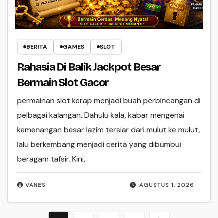
BERITA
GAMES
SLOT
Rahasia Di Balik Jackpot Besar
Bermain Slot Gacor
permainan slot kerap menjadi buah perbincangan di
pelbagai kalangan. Dahulu kala, kabar mengenai
kemenangan besar lazim tersiar dari mulut ke mulut,
lalu berkembang menjadi cerita yang dibumbui
beragam tafsir. Kini,
VANES
AGUSTUS 1, 2026