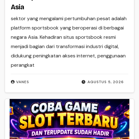
Asia
sektor yang mengalami pertumbuhan pesat adalah
platform sportsbook yang beroperasi di berbagai
negara Asia. Kehadiran situs sportsbook resmi
menjadi bagian dari transformasi industri digital,
didukung peningkatan akses internet, penggunaan
perangkat
VANES
AGUSTUS 5, 2026