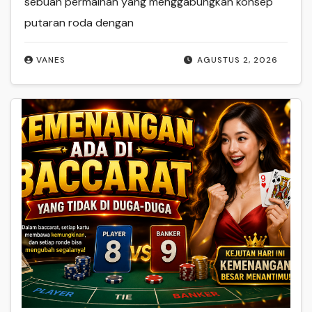
sebuah permainan yang menggabungkan konsep
putaran roda dengan
VANES
AGUSTUS 2, 2026