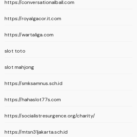
https://conversationalball.com
https://royalgacor.it.com
https://wartaliga.com
slot toto
slot mahjong
https://smksamnus.sch.id
https://hahaslot77s.com
https://socialistresurgence.org/charity/
https://mtsn31jakarta.sch.id