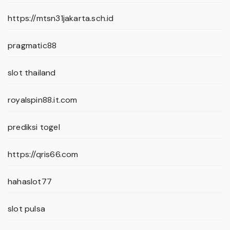
https://mtsn31jakarta.sch.id
pragmatic88
slot thailand
royalspin88.it.com
prediksi togel
https://qris66.com
hahaslot77
slot pulsa