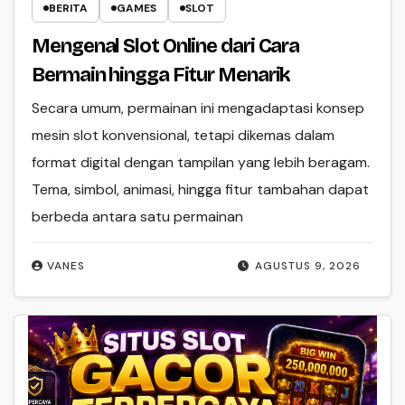
BERITA
GAMES
SLOT
Mengenal Slot Online dari Cara
Bermain hingga Fitur Menarik
Secara umum, permainan ini mengadaptasi konsep
mesin slot konvensional, tetapi dikemas dalam
format digital dengan tampilan yang lebih beragam.
Tema, simbol, animasi, hingga fitur tambahan dapat
berbeda antara satu permainan
VANES
AGUSTUS 9, 2026