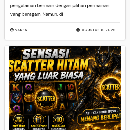
pengalaman bermain dengan pilihan permainan
yang beragam. Namun, di
VANES
AGUSTUS 8, 2026