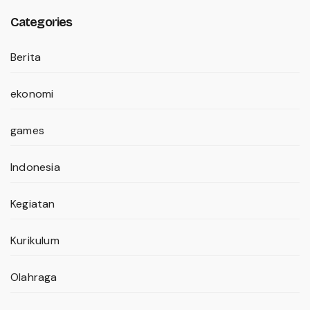
Categories
Berita
ekonomi
games
Indonesia
Kegiatan
Kurikulum
Olahraga