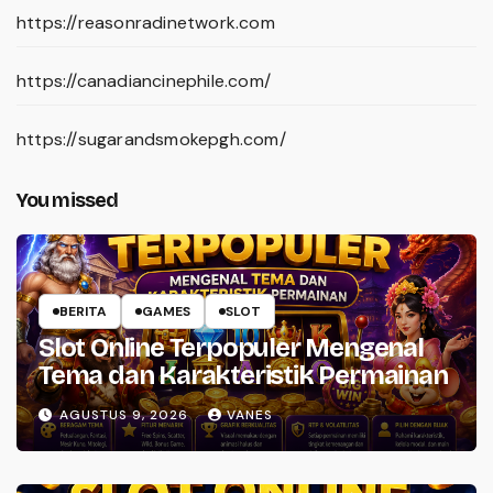
https://reasonradinetwork.com
https://canadiancinephile.com/
https://sugarandsmokepgh.com/
You missed
BERITA
GAMES
SLOT
Slot Online Terpopuler Mengenal
Tema dan Karakteristik Permainan
AGUSTUS 9, 2026
VANES