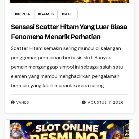
BERITA
GAMES
SLOT
Sensasi Scatter Hitam Yang Luar Biasa
Fenomena Menarik Perhatian
Scatter Hitam semakin sering muncul di kalangan
penggemar permainan berbasis slot. Banyak
pemain menganggap simbol ini sebagai salah satu
elemen yang mampu menghadirkan pengalaman
bermain yang lebih menarik karena sering
VANES
AGUSTUS 7, 2026