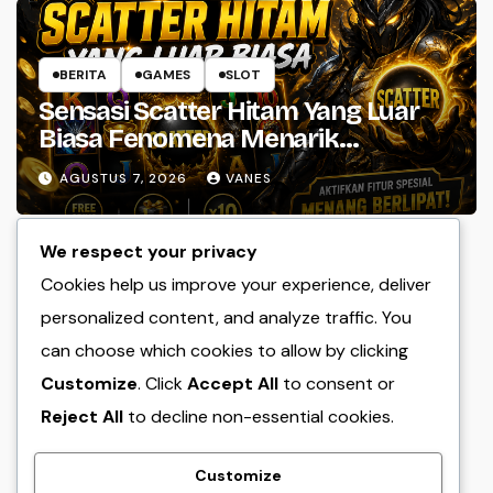
BERITA
GAMES
SLOT
Sensasi Scatter Hitam Yang Luar
Biasa Fenomena Menarik
Perhatian
AGUSTUS 7, 2026
VANES
We respect your privacy
Cookies help us improve your experience, deliver
personalized content, and analyze traffic. You
can choose which cookies to allow by clicking
Customize
. Click
Accept All
to consent or
Reject All
to decline non-essential cookies.
Sekolah Menengah Atas
Negeri 11 Jakarta
Customize