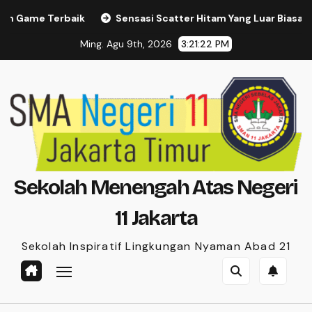
Skip
Sensasi Scatter Hitam Yang Luar Biasa Fenomena Menarik Perh
to
Ming. Agu 9th, 2026
3:21:24 PM
content
Sekolah Menengah Atas Negeri
11 Jakarta
Sekolah Inspiratif Lingkungan Nyaman Abad 21