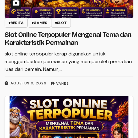
BERITA
GAMES
SLOT
Slot Online Terpopuler Mengenal Tema dan
Karakteristik Permainan
slot online terpopuler kerap digunakan untuk
menggambarkan permainan yang memperoleh perhatian
luas dari pemain. Namun,…
AGUSTUS 9, 2026
VANES