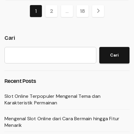
Paginasi
1
2
…
18
pos
Cari
Cari
Recent Posts
Slot Online Terpopuler Mengenal Tema dan
Karakteristik Permainan
Mengenal Slot Online dari Cara Bermain hingga Fitur
Menarik