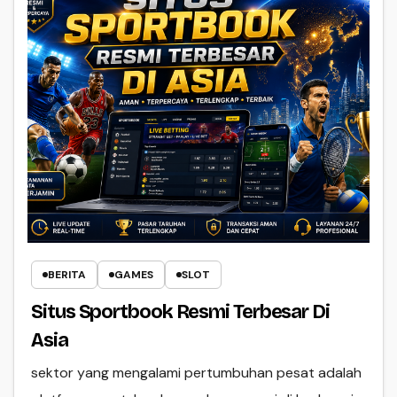
BERITA
GAMES
SLOT
Situs Sportbook Resmi Terbesar Di
Asia
sektor yang mengalami pertumbuhan pesat adalah