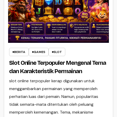
BERITA
GAMES
SLOT
Slot Online Terpopuler Mengenal Tema
dan Karakteristik Permainan
slot online terpopuler kerap digunakan untuk
menggambarkan permainan yang memperoleh
perhatian luas dari pemain. Namun, popularitas
tidak semata-mata ditentukan oleh peluang
memperoleh kemenangan. Tema, mekanisme