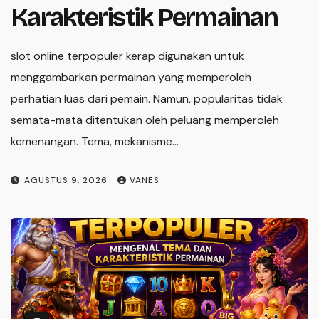
kteristik Permainan
Menar
e terpopuler kerap digunakan untuk
Secara umum, 
arkan permainan yang memperoleh
mesin slot kon
luas dari pemain. Namun, popularitas tidak
digital dengan
ta ditentukan oleh peluang memperoleh
simbol, animas
n. Tema, mekanisme…
AGUSTUS 9, 
 9, 2026
VANES