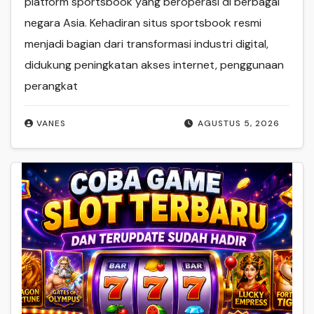
platform sportsbook yang beroperasi di berbagai
negara Asia. Kehadiran situs sportsbook resmi
menjadi bagian dari transformasi industri digital,
didukung peningkatan akses internet, penggunaan
perangkat
VANES
AGUSTUS 5, 2026