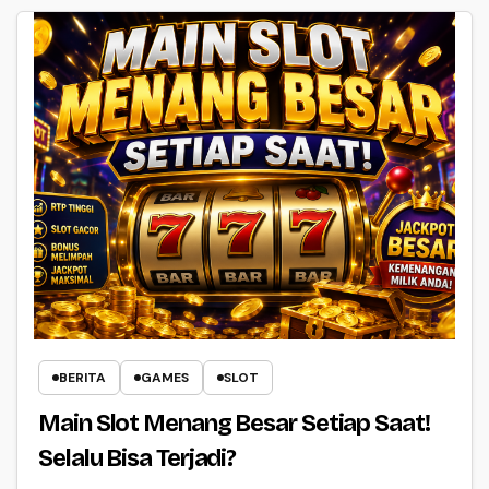
BERITA
GAMES
SLOT
Main Slot Menang Besar Setiap Saat!
Selalu Bisa Terjadi?