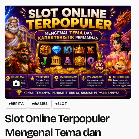
BERITA
GAMES
SLOT
BER
Slot Online Terpopuler
Me
Mengenal Tema dan
Ca