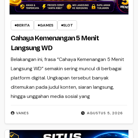
BERITA
GAMES
SLOT
Cahaya Kemenangan 5 Menit
Langsung WD
Belakangan ini, frasa “Cahaya Kemenangan 5 Menit
Langsung WD” semakin sering muncul di berbagai
platform digital. Ungkapan tersebut banyak
ditemukan pada judul konten, siaran langsung,
hingga unggahan media sosial yang
VANES
AGUSTUS 5, 2026