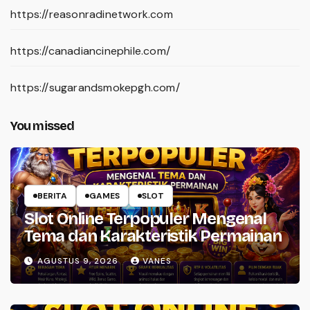
https://reasonradinetwork.com
https://canadiancinephile.com/
https://sugarandsmokepgh.com/
You missed
BERITA
GAMES
SLOT
Slot Online Terpopuler Mengenal
Tema dan Karakteristik Permainan
AGUSTUS 9, 2026
VANES