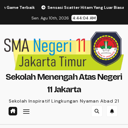
Skip
Sensasi Scatter Hitam Yang Luar Biasa Fenomena Menarik Perh
to
Sen. Agu 10th, 2026
4:44:06 AM
content
Sekolah Menengah Atas Negeri
11 Jakarta
Sekolah Inspiratif Lingkungan Nyaman Abad 21