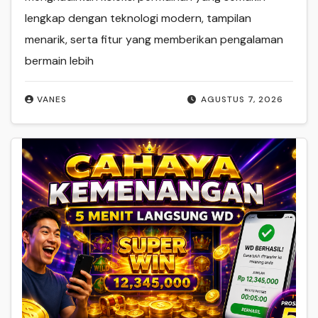
lengkap dengan teknologi modern, tampilan
menarik, serta fitur yang memberikan pengalaman
bermain lebih
VANES
AGUSTUS 7, 2026