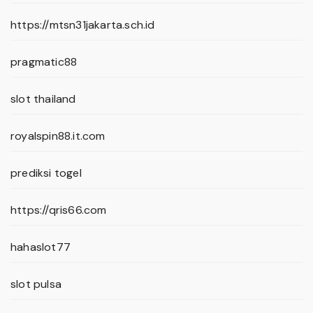
https://mtsn31jakarta.sch.id
pragmatic88
slot thailand
royalspin88.it.com
prediksi togel
https://qris66.com
hahaslot77
slot pulsa