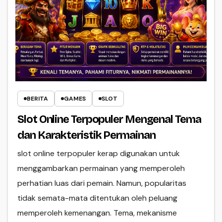
BERITA
GAMES
SLOT
Slot Online Terpopuler Mengenal Tema
dan Karakteristik Permainan
slot online terpopuler kerap digunakan untuk
menggambarkan permainan yang memperoleh
perhatian luas dari pemain. Namun, popularitas
tidak semata-mata ditentukan oleh peluang
memperoleh kemenangan. Tema, mekanisme