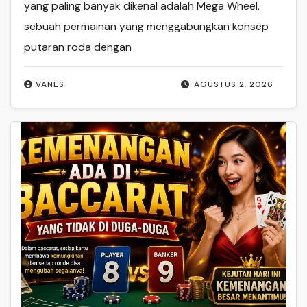
yang paling banyak dikenal adalah Mega Wheel,
sebuah permainan yang menggabungkan konsep
putaran roda dengan
VANES
AGUSTUS 2, 2026