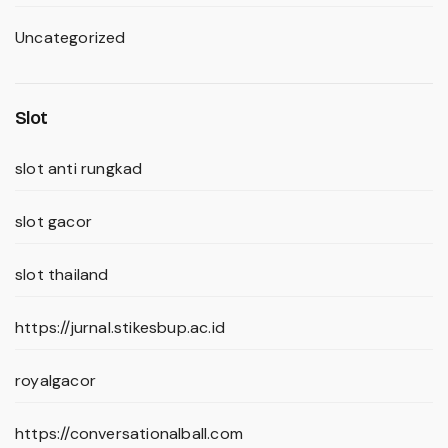
Uncategorized
Slot
slot anti rungkad
slot gacor
slot thailand
https://jurnal.stikesbup.ac.id
royalgacor
https://conversationalball.com