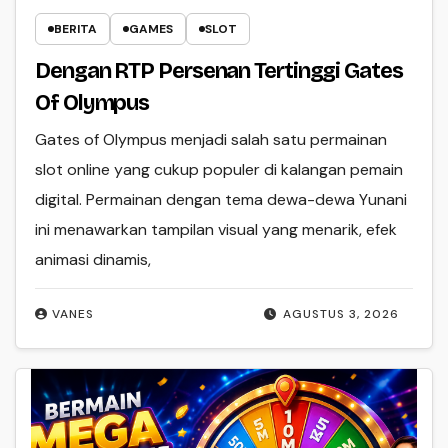
BERITA
GAMES
SLOT
Dengan RTP Persenan Tertinggi Gates
Of Olympus
Gates of Olympus menjadi salah satu permainan
slot online yang cukup populer di kalangan pemain
digital. Permainan dengan tema dewa-dewa Yunani
ini menawarkan tampilan visual yang menarik, efek
animasi dinamis,
VANES
AGUSTUS 3, 2026