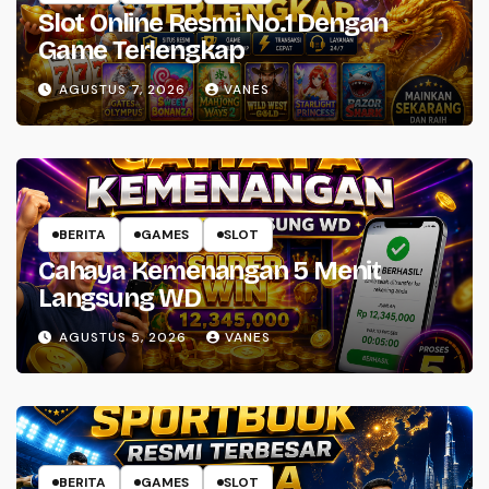
Slot Online Resmi No.1 Dengan
Game Terlengkap
AGUSTUS 7, 2026
VANES
BERITA
GAMES
SLOT
Cahaya Kemenangan 5 Menit
Langsung WD
AGUSTUS 5, 2026
VANES
BERITA
GAMES
SLOT