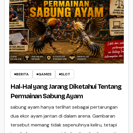
BERITA
GAMES
SLOT
Hal-Hal yang Jarang Diketahui Tentang
Permainan Sabung Ayam
sabung ayam hanya terlihat sebagai pertarungan
dua ekor ayam jantan di dalam arena. Gambaran
tersebut memang tidak sepenuhnya keliru, tetapi