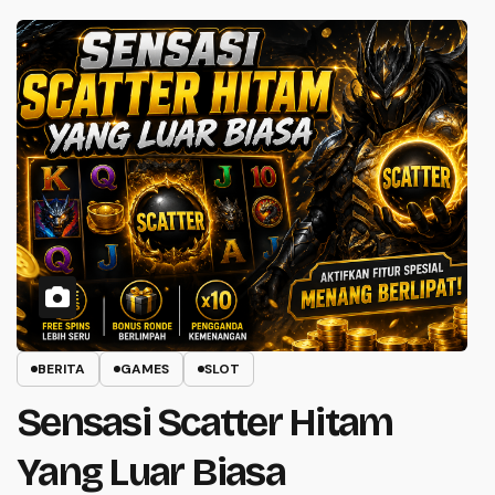
ERITA
GAMES
SLOT
BERIT
ensasi Scatter Hitam
Slo
ang Luar Biasa
Den