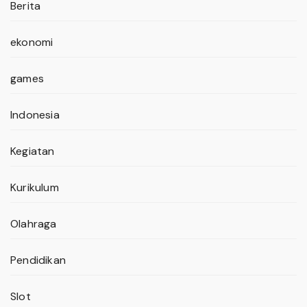
Berita
ekonomi
games
Indonesia
Kegiatan
Kurikulum
Olahraga
Pendidikan
Slot