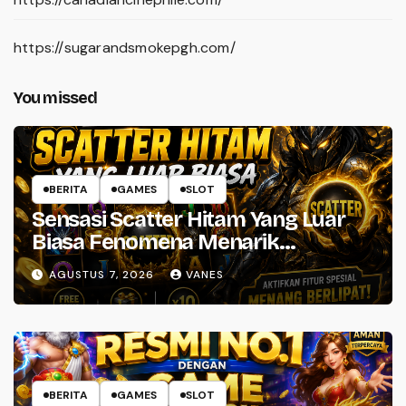
https://sugarandsmokepgh.com/
You missed
BERITA
GAMES
SLOT
Sensasi Scatter Hitam Yang Luar
Biasa Fenomena Menarik
Perhatian
AGUSTUS 7, 2026
VANES
BERITA
GAMES
SLOT