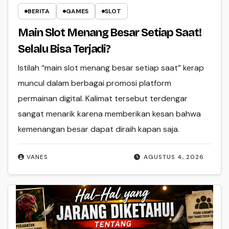
BERITA
GAMES
SLOT
Main Slot Menang Besar Setiap Saat!
Selalu Bisa Terjadi?
Istilah “main slot menang besar setiap saat” kerap
muncul dalam berbagai promosi platform
permainan digital. Kalimat tersebut terdengar
sangat menarik karena memberikan kesan bahwa
kemenangan besar dapat diraih kapan saja.
VANES
AGUSTUS 4, 2026