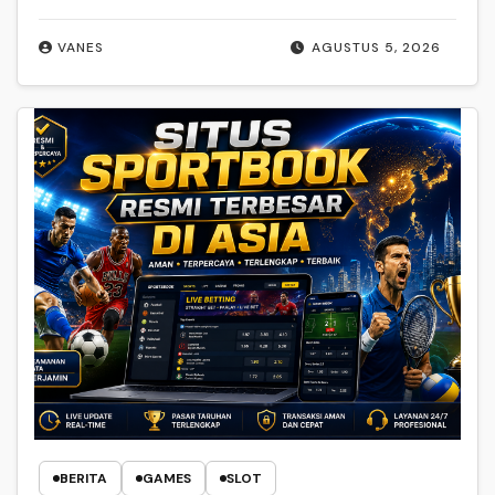
VANES
AGUSTUS 5, 2026
BERITA
GAMES
SLOT