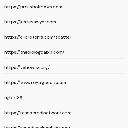
https://pressboltnews.com
https://jamiesawyer.com
https://e-proterra.com/scatter
https://theoldlogcabin.com/
https://yahowha.org/
https://www.royalgacorr.com
ugbet88
https://reasonradinetwork.com
https://canadiancinephile.com/