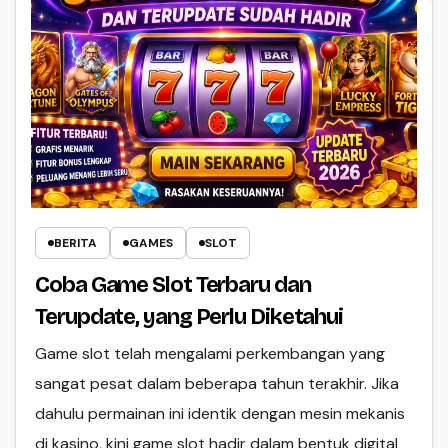
BERITA
GAMES
SLOT
Coba Game Slot Terbaru dan
Terupdate, yang Perlu Diketahui
Game slot telah mengalami perkembangan yang
sangat pesat dalam beberapa tahun terakhir. Jika
dahulu permainan ini identik dengan mesin mekanis
di kasino, kini game slot hadir dalam bentuk digital