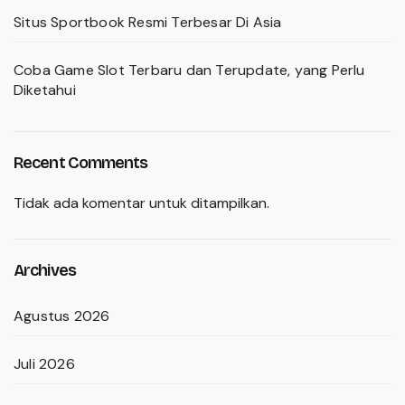
Situs Sportbook Resmi Terbesar Di Asia
Coba Game Slot Terbaru dan Terupdate, yang Perlu
Diketahui
Recent Comments
Tidak ada komentar untuk ditampilkan.
Archives
Agustus 2026
Juli 2026