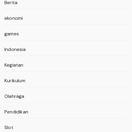
Berita
ekonomi
games
Indonesia
Kegiatan
Kurikulum
Olahraga
Pendidikan
Slot