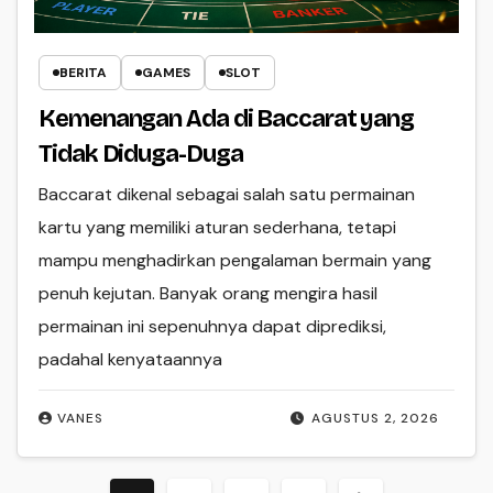
BERITA
GAMES
SLOT
Kemenangan Ada di Baccarat yang
Tidak Diduga-Duga
Baccarat dikenal sebagai salah satu permainan
kartu yang memiliki aturan sederhana, tetapi
mampu menghadirkan pengalaman bermain yang
penuh kejutan. Banyak orang mengira hasil
permainan ini sepenuhnya dapat diprediksi,
padahal kenyataannya
VANES
AGUSTUS 2, 2026