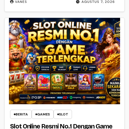
VANES
AGUSTUS 7, 2026
BERITA
GAMES
SLOT
Slot Online Resmi No.1 Dengan Game