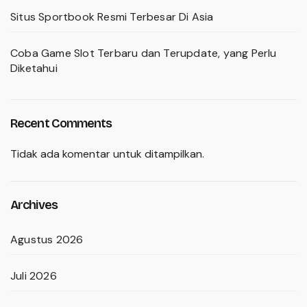
Situs Sportbook Resmi Terbesar Di Asia
Coba Game Slot Terbaru dan Terupdate, yang Perlu
Diketahui
Recent Comments
Tidak ada komentar untuk ditampilkan.
Archives
Agustus 2026
Juli 2026