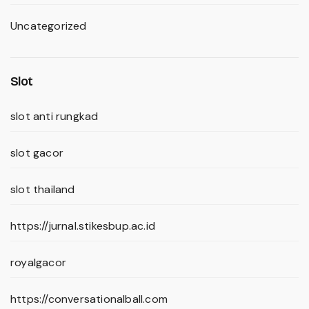
Uncategorized
Slot
slot anti rungkad
slot gacor
slot thailand
https://jurnal.stikesbup.ac.id
royalgacor
https://conversationalball.com