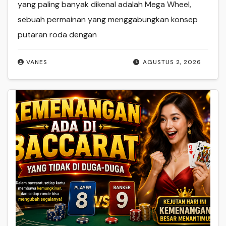
yang paling banyak dikenal adalah Mega Wheel,
sebuah permainan yang menggabungkan konsep
putaran roda dengan
VANES
AGUSTUS 2, 2026