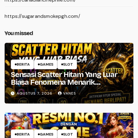
https://sugarandsmokepgh.com/
You missed
BERITA
GAMES
SLOT
Sensasi Scatter Hitam Yang Luar
Biasa Fenomena Menarik
Perhatian
AGUSTUS 7, 2026
VANES
BERITA
GAMES
SLOT