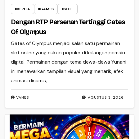
BERITA
GAMES
SLOT
Dengan RTP Persenan Tertinggi Gates
Of Olympus
Gates of Olympus menjadi salah satu permainan
slot online yang cukup populer di kalangan pemain
digital. Permainan dengan tema dewa-dewa Yunani
ini menawarkan tampilan visual yang menarik, efek
animasi dinamis,
VANES
AGUSTUS 3, 2026