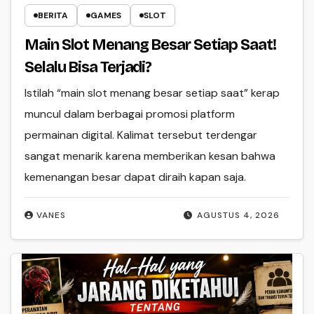
BERITA
GAMES
SLOT
Main Slot Menang Besar Setiap Saat!
Selalu Bisa Terjadi?
Istilah “main slot menang besar setiap saat” kerap
muncul dalam berbagai promosi platform
permainan digital. Kalimat tersebut terdengar
sangat menarik karena memberikan kesan bahwa
kemenangan besar dapat diraih kapan saja.
VANES
AGUSTUS 4, 2026