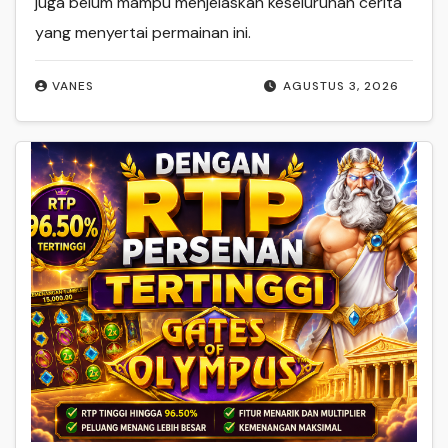
juga belum mampu menjelaskan keseluruhan cerita
yang menyertai permainan ini.
VANES
AGUSTUS 3, 2026