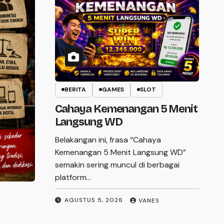
Situs Sportbook
Resmi Terbesar Di
Asia
sektor yang mengalami pertumbuhan
BERITA
GAMES
SLOT
pesat adalah platform sportsbook yang
Cahaya Kemenangan 5 Menit
beroperasi di berbagai negara Asia.
Langsung WD
Kehadiran situs sportsbook resmi menjadi
Belakangan ini, frasa “Cahaya
bagian dari transformasi industri digital,
Kemenangan 5 Menit Langsung WD”
didukung…
semakin sering muncul di berbagai
platform…
AGUSTUS 5, 2026
VANES
AGUSTUS 5, 2026
VANES