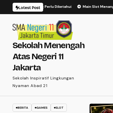
Skip
te, yang Perlu Diketahui
Main Slot Menang Besar Setiap S
Latest Post
to
content
Sekolah Menengah
Atas Negeri 11
Jakarta
Sekolah Inspiratif Lingkungan
Nyaman Abad 21
BERITA
GAMES
SLOT