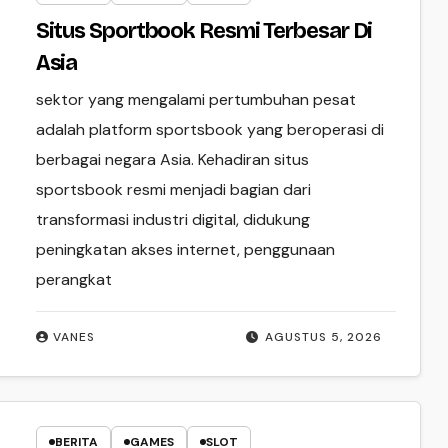
Situs Sportbook Resmi Terbesar Di
Asia
sektor yang mengalami pertumbuhan pesat
adalah platform sportsbook yang beroperasi di
berbagai negara Asia. Kehadiran situs
sportsbook resmi menjadi bagian dari
transformasi industri digital, didukung
peningkatan akses internet, penggunaan
perangkat
VANES
AGUSTUS 5, 2026
BERITA
GAMES
SLOT