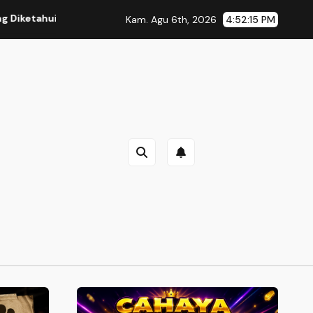
Tentang Permainan Sabung Ayam
Cahaya Kemenangan 5 
Kam. Agu 6th, 2026
4:52:16 PM
BERITA
GAMES
SLOT