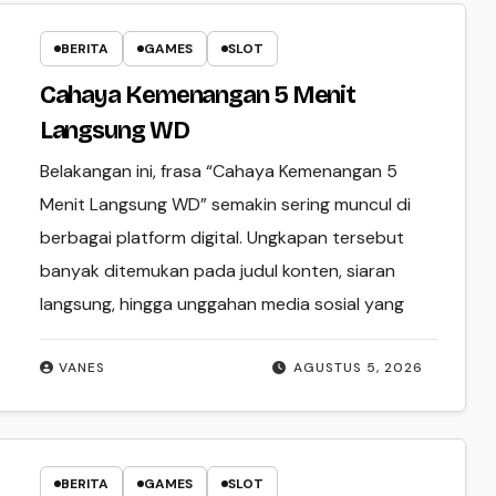
BERITA
GAMES
SLOT
Cahaya Kemenangan 5 Menit
Langsung WD
Belakangan ini, frasa “Cahaya Kemenangan 5
Menit Langsung WD” semakin sering muncul di
berbagai platform digital. Ungkapan tersebut
banyak ditemukan pada judul konten, siaran
langsung, hingga unggahan media sosial yang
VANES
AGUSTUS 5, 2026
BERITA
GAMES
SLOT