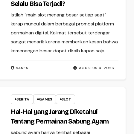
Selalu Bisa Terjadi?
Istilah “main slot menang besar setiap saat”
kerap muncul dalam berbagai promosi platform
permainan digital. Kalimat tersebut terdengar
sangat menarik karena memberikan kesan bahwa
kemenangan besar dapat diraih kapan saja.
VANES
AGUSTUS 4, 2026
BERITA
GAMES
SLOT
Hal-Hal yang Jarang Diketahui
Tentang Permainan Sabung Ayam
sabung ayam hanya terlihat sebagai