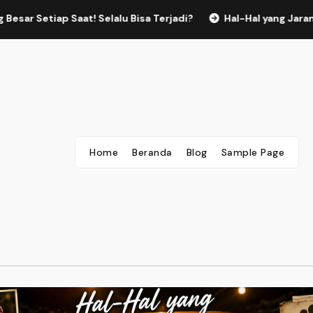
aat! Selalu Bisa Terjadi?
Hal-Hal yang Jarang Diketahui 
Home
Beranda
Blog
Sample Page