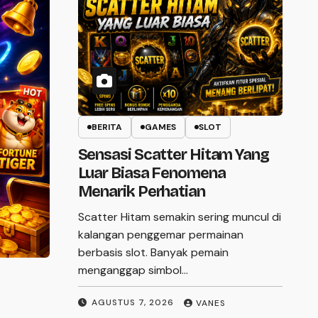
Slot Online Resmi
No.1 Dengan Game
Terlengkap
kategori yang terus menarik perhatian
BERITA
GAMES
SLOT
adalah slot online. Kini, banyak platform
Sensasi Scatter Hitam Yang
berlomba menghadirkan koleksi
Luar Biasa Fenomena
permainan yang semakin lengkap dengan
Menarik Perhatian
teknologi modern, tampilan menarik,
Scatter Hitam semakin sering muncul di
serta fitur…
kalangan penggemar permainan
berbasis slot. Banyak pemain
menganggap simbol…
AGUSTUS 7, 2026
VANES
AGUSTUS 7, 2026
VANES