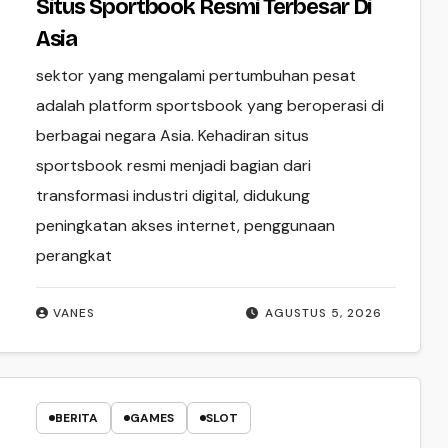
Situs Sportbook Resmi Terbesar Di
Asia
sektor yang mengalami pertumbuhan pesat
adalah platform sportsbook yang beroperasi di
berbagai negara Asia. Kehadiran situs
sportsbook resmi menjadi bagian dari
transformasi industri digital, didukung
peningkatan akses internet, penggunaan
perangkat
VANES
AGUSTUS 5, 2026
BERITA
GAMES
SLOT