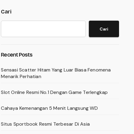
Cari
Cari
Recent Posts
Sensasi Scatter Hitam Yang Luar Biasa Fenomena
Menarik Perhatian
Slot Online Resmi No.1 Dengan Game Terlengkap
Cahaya Kemenangan 5 Menit Langsung WD
Situs Sportbook Resmi Terbesar Di Asia