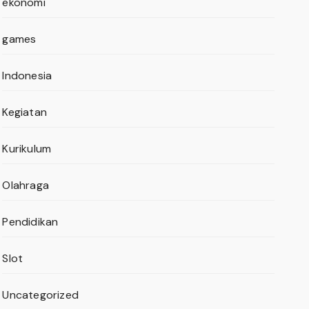
ekonomi
games
Indonesia
Kegiatan
Kurikulum
Olahraga
Pendidikan
Slot
Uncategorized