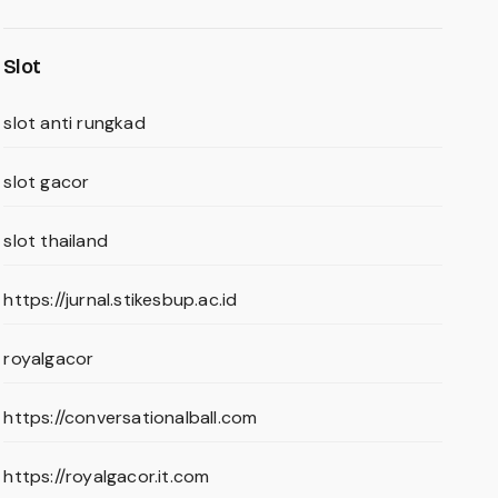
Slot
slot anti rungkad
slot gacor
slot thailand
https://jurnal.stikesbup.ac.id
royalgacor
https://conversationalball.com
https://royalgacor.it.com