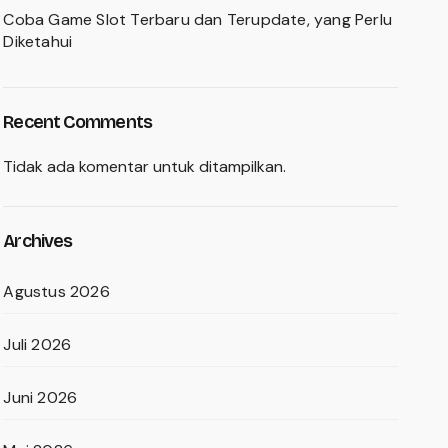
Coba Game Slot Terbaru dan Terupdate, yang Perlu
Diketahui
Recent Comments
Tidak ada komentar untuk ditampilkan.
Archives
Agustus 2026
Juli 2026
Juni 2026