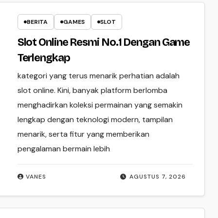
BERITA
GAMES
SLOT
Slot Online Resmi No.1 Dengan Game
Terlengkap
kategori yang terus menarik perhatian adalah
slot online. Kini, banyak platform berlomba
menghadirkan koleksi permainan yang semakin
lengkap dengan teknologi modern, tampilan
menarik, serta fitur yang memberikan
pengalaman bermain lebih
VANES
AGUSTUS 7, 2026