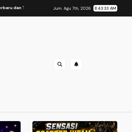
pdate, yang Perlu Diketahui
Sensasi Scatter Hitam Ya
Jum. Agu 7th, 2026
8:43:35 AM
BERITA
GAMES
SLOT