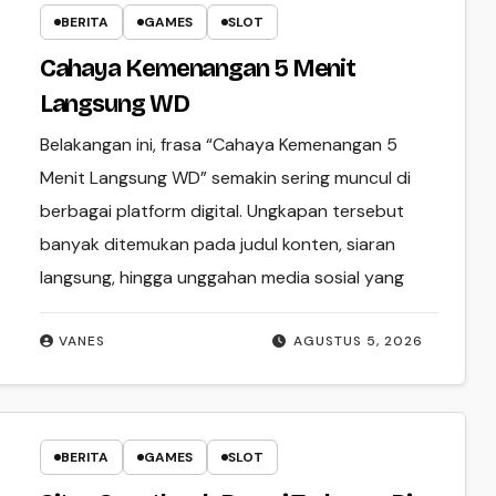
BERITA
GAMES
SLOT
Cahaya Kemenangan 5 Menit
Langsung WD
Belakangan ini, frasa “Cahaya Kemenangan 5
Menit Langsung WD” semakin sering muncul di
berbagai platform digital. Ungkapan tersebut
banyak ditemukan pada judul konten, siaran
langsung, hingga unggahan media sosial yang
VANES
AGUSTUS 5, 2026
BERITA
GAMES
SLOT